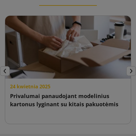
Ankstesnis
Tęs
24 kwietnia 2025
Privalumai panaudojant modelinius
kartonus lyginant su kitais pakuotėmis