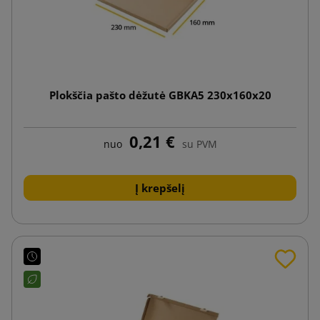
Plokščia pašto dėžutė GBKA5 230x160x20
0,21 €
nuo
su PVM
Į krepšelį