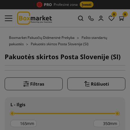
Profesinė zona
Įvesti
0
0
Boxmarket Pakuočių Didmeninė Prekyba
Pašto standartų
pakuotės
Pakuotės skirtos Posta Slovenije (SI)
Pakuotės skirtos Posta Slovenije (SI)
Filtras
Rūšiuoti
L - Ilgis
mm
mm