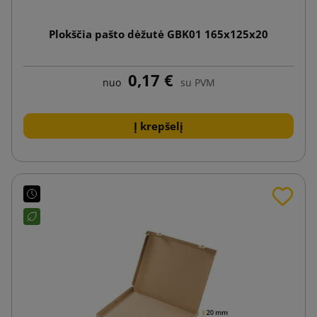
Plokščia pašto dėžutė GBK01 165x125x20
0,17 €
nuo
su PVM
Į krepšelį