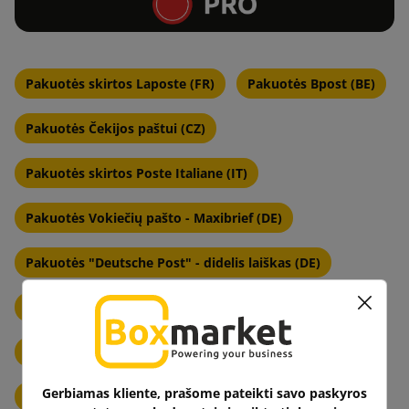
Pakuotės skirtos Laposte (FR)
Pakuotės Bpost (BE)
Pakuotės Čekijos paštui (CZ)
Pakuotės skirtos Poste Italiane (IT)
Pakuotės Vokiečių pašto - Maxibrief (DE)
Pakuotės "Deutsche Post" - didelis laiškas (DE)
Pakuotės skirtos PostNL (NL)
Pakuotės skirtos PostNord Danijai (DK)
Gerbiamas kliente, prašome pateikti savo paskyros
Pakuotės skirtos PostNord Švedijai (SE)