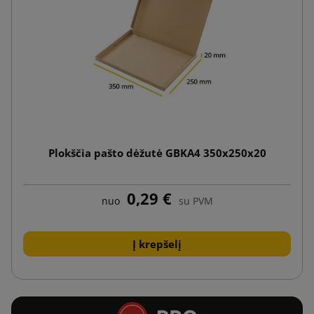
Plokščia pašto dėžutė GBKA4 350x250x20
0,29 €
nuo
su PVM
Į krepšelį