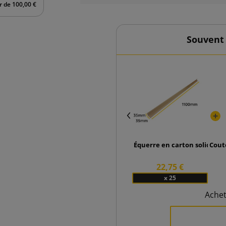
ir de 100,00 €
Souvent
Équerre en carton solide p
Cout
22,75 €
x 25
Ache