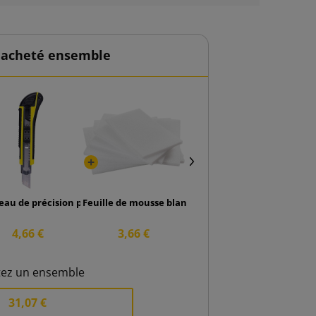
 acheté ensemble
rofil V 35x35x3mm longueur 1100mm
eau de précision professionnel de 18 mm
Feuille de mousse blanche 600x400x10
4,66 €
3,66 €
tez un ensemble
31,07 €