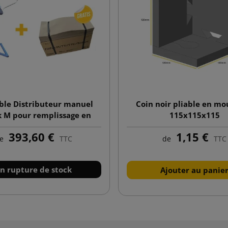
le Distributeur manuel
Coin noir pliable en mo
k M pour remplissage en
115x115x115
 + Remplissage en papier
393,60 €
1,15 €
Kraft 50g 350x380
e
TTC
de
TTC
n rupture de stock
Ajouter au panie