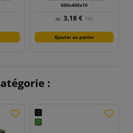
600x400x10
3,18 €
de
TTC
r
Ajouter au panier
atégorie :