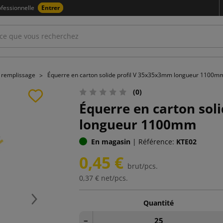
fessionnelle
Entrer
e remplissage
Équerre en carton solide profil V 35x35x3mm longueur 1100m
(0)
Équerre en carton sol
longueur 1100mm
En magasin
|
Référence:
KTE02
0,45 €
brut/pcs.
0,37 €
net/pcs.
Quantité
Suivant
−