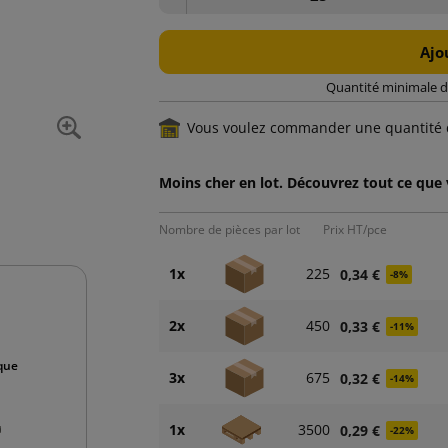
Ajo
Quantité minimale d
Vous voulez commander une quantité 
Moins cher en lot. Découvrez tout ce que
Nombre de pièces par lot
Prix HT/pce
1x
225
0,34 €
-8%
2x
450
0,33 €
-11%
ique
3x
675
0,32 €
-14%
1x
3500
0,29 €
-22%