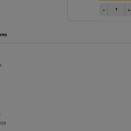
−
+
res
e
.
103