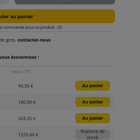
uter au panier
e commande pour ce produit : 25.
de gros,
contactez-nous
 vous économisez :
Valeur TTC
Au panier
94,50 €
Au panier
180,00 €
Au panier
263,25 €
Rupture de
1225,00 €
stock