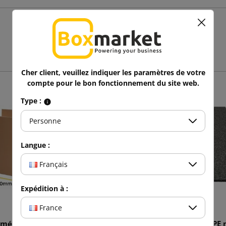
Vous aimerez aussi
Cher client, veuillez indiquer les paramètres de votre
compte pour le bon fonctionnement du site web.
Type :
Personne
Langue :
Français
Expédition à :
France
américaine brune K001 BC
Feuille de mousse PE 