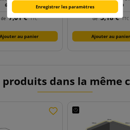
640x380x410
600x400x10
Enregistrer les paramètres
7,01 €
3,18 €
de
TTC
de
TTC
Ajouter au panier
Ajouter au panie
 produits dans la même c