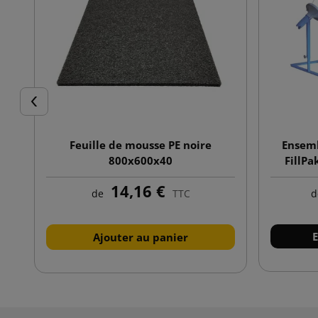
Précédent
Feuille de mousse PE noire
Ensemb
800x600x40
FillPa
papier
14,16 €
de
TTC
d
E
Ajouter au panier