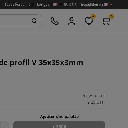
Type :
Personne
Langue :
EUR €
🔒
Expédition à :
0
0
m
ide profil V 35x35x3mm
11,25 €
TTC
9,25 €
HT
Ajouter une palette
+
+ 3500