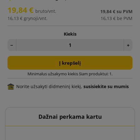
19,84 €
bruto/vnt.
19,84 €
su PVM
16,13 €
grynoji/vnt.
16,13 €
be PVM
Kiekis
−
+
Į krepšelį
Minimalus užsakymo kiekis šiam produktui: 1.
Norite užsakyti didmeninį kiekį,
susisiekite su mumis
Dažnai perkama kartu