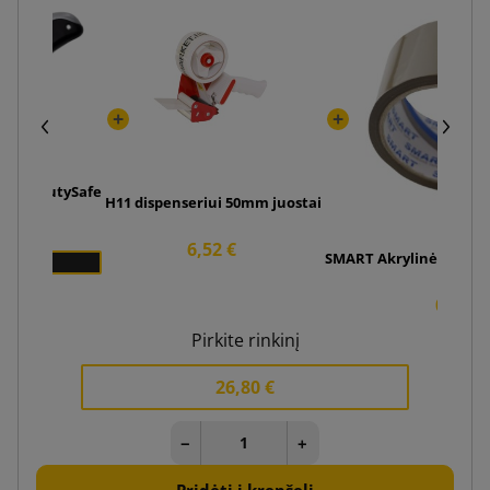
ilis "DutySafe
H11 dispenseriui 50mm juostai
42 €
6,52 €
SMART Akrylinė ruda lip
 1
0,86 €
Pirkite rinkinį
26,80 €
−
+
Pridėti į krepšelį