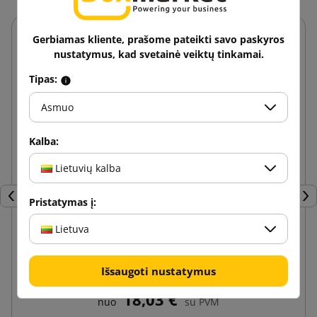
Gerbiamas kliente, prašome pateikti savo paskyros
nustatymus, kad svetainė veiktų tinkamai.
Tipas:
Asmuo
Kalba:
Lietuvių kalba
Pristatymas į:
Ankstesnis
Tęs
Lietuva
Permatoma stretch plėvelė 23mic 3kg
Išsaugoti nustatymus
18,03 €
nuo
su PVM