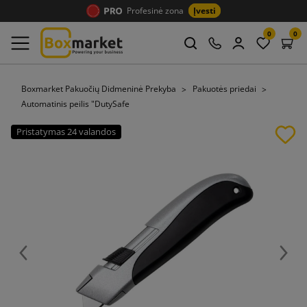
Profesinė zona
Įvesti
0
0
Boxmarket Pakuočių Didmeninė Prekyba
Pakuotės priedai
Automatinis peilis "DutySafe
Pristatymas 24 valandos
Ankstesnis
Tęsti