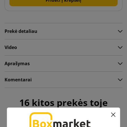
Prekė detaliau
Video
Aprašymas
Komentarai
16 kitos prekės toje
pačioje kategorijoje: