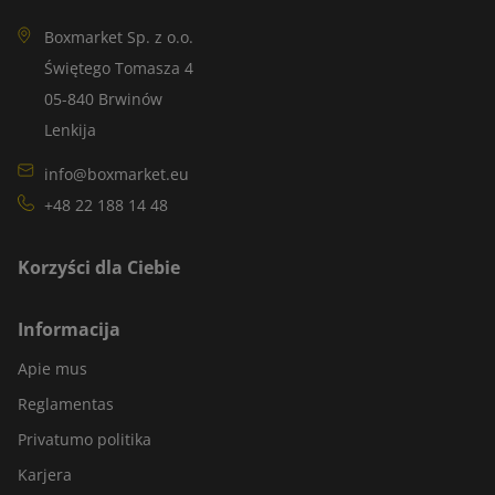
Boxmarket Sp. z o.o.
Świętego Tomasza 4
05-840 Brwinów
Lenkija
info@boxmarket.eu
+48 22 188 14 48
Korzyści dla Ciebie
Informacija
Apie mus
Reglamentas
Privatumo politika
Karjera