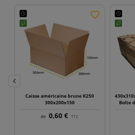
Précédent
Caisse américaine brune K250
430x310
300x200x150
Boîte 
av
0,60 €
de
TTC