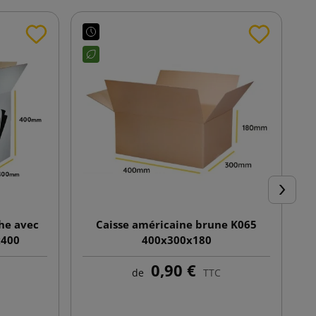
Suivant
he avec
Caisse américaine brune K065
x400
400x300x180
0,90 €
de
TTC