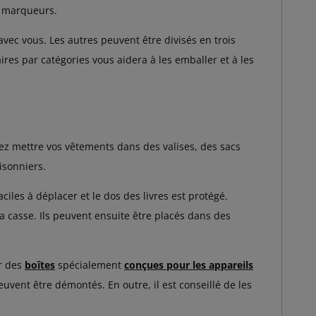
t marqueurs.
vec vous. Les autres peuvent être divisés en trois
ires par catégories vous aidera à les emballer et à les
ez mettre vos vêtements dans des valises, des sacs
isonniers.
aciles à déplacer et le dos des livres est protégé.
la casse. Ils peuvent ensuite être placés dans des
er des
boîtes
spécialement
conçues pour les appareils
uvent être démontés. En outre, il est conseillé de les