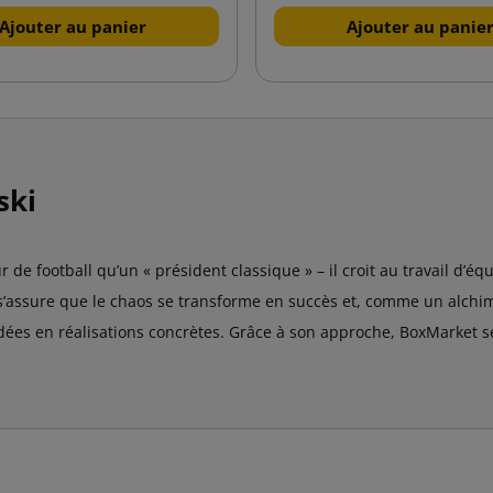
Ajouter au panier
Ajouter au panie
ski
 de football qu’un « président classique » – il croit au travail d’équi
l s’assure que le chaos se transforme en succès et, comme un alchi
idées en réalisations concrètes. Grâce à son approche, BoxMarket