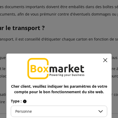
es documents importants doivent être emballés dans des boîtes sép
 documents, afin de vous prémunir contre d'éventuels dommages ou 
 le transport ?
ansport, il est conseillé d'étiqueter chaque carton en fonction de 
que tout a été correctement fixé et emballé. Assurez-vous que tous
t le transport est très importante. Disposez les objets de manière à
 placés sur le dessus, de manière à ce que rien ne vienne les alour
Cher client, veuillez indiquer les paramètres de votre
compte pour le bon fonctionnement du site web.
on et de la planification. Il s'agit de sélectionner et d'arrimer co
Type :
e et un plaisir.
Personne