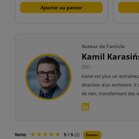
Ajouter au panier
Auteur de l'article
Kamil Karasiń
CEO
Kamil est plus un entraîneur
direction d’un orchestre. I
de rien, transformant des 
Note:
5
/ 5
(2)
Évaluer