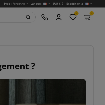
Type :
Personne
Langue :
EUR €
🔒
Expédition à :
0
0
gement ?