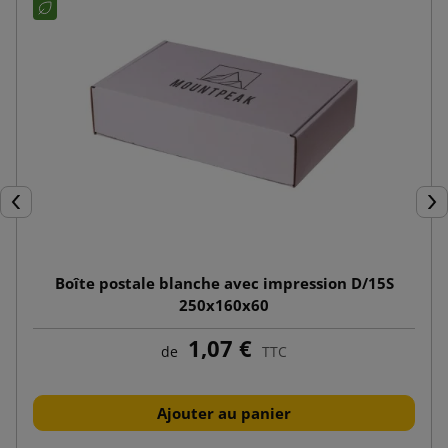
Précédent
Sui
Boîte postale blanche avec impression D/15S
250x160x60
1,07 €
de
TTC
Ajouter au panier