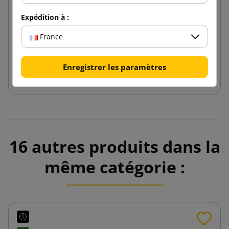
Frisure de papier blanc 5kg
Expédition à :
42,44 €
France
de
TTC
Enregistrer les paramètres
Ajouter au panier
16 autres produits dans la
même catégorie :