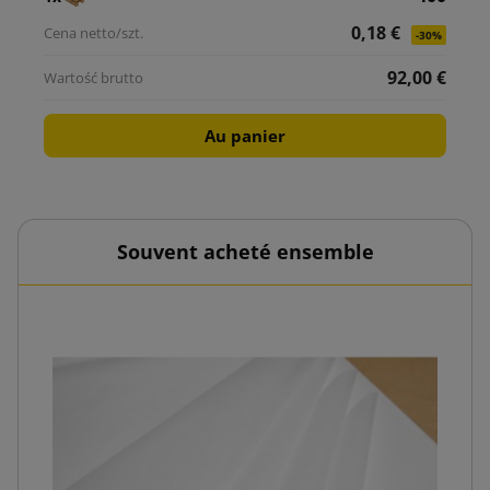
0,18 €
-30%
92,00 €
Au panier
Souvent acheté ensemble
0
Boîte 