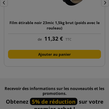
Précédent
Sui
Film étirable noir 23mic 1,5kg brut (poids avec le
rouleau)
11,32 €
de
TTC
Ajouter au panier
Recevoir des informations sur les nouveautés et les
promotions.
Obtenez
5% de réduction
sur votre
premier achat !