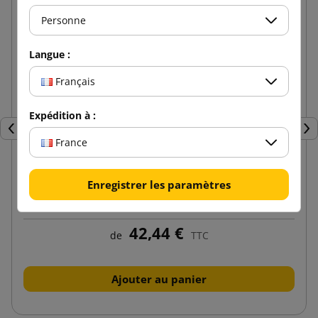
Personne
Langue :
Français
Expédition à :
Précédent
Sui
France
Enregistrer les paramètres
Frisure de papier blanc 5kg
42,44 €
de
TTC
Ajouter au panier