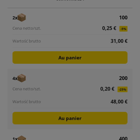
100
2x
0,25 €
-5%
31,00 €
Au panier
200
4x
0,20 €
-25%
48,00 €
Au panier
400
1x