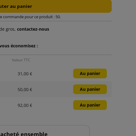
uter au panier
e commande pour ce produit : 50.
de gros,
contactez-nous
 vous économisez :
Valeur TTC
Au panier
31,00 €
Au panier
50,00 €
Au panier
92,00 €
 acheté ensemble