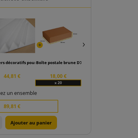
0
ers décoratifs pour emballage blancs (paquet de 240pcs.)
Boîte postale brune D70 180x120x40
44,81 €
18,00 €
x 20
tez un ensemble
89,81 €
Ajouter au panier