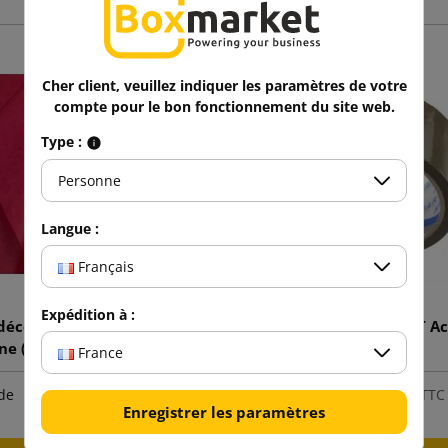
Cher client, veuillez indiquer les paramètres de votre
compte pour le bon fonctionnement du site web.
Type :
Personne
Langue :
Français
Expédition à :
décoratifs pour emballage
Ruban adhésif SMART Ac
ne (paquet de 240 pièces.)
48/50 brun
France
46,94 €
0,54 €
de
TTC
de
TTC
Enregistrer les paramètres