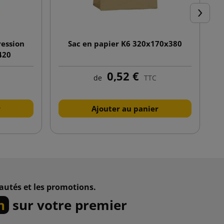
Suivant
ression
Sac en papier K6 320x170x380
420
0,52 €
de
TTC
r
Ajouter au panier
autés et les promotions.
n
sur votre premier