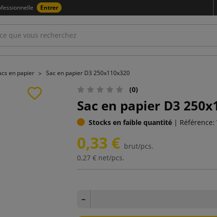
fessionnelle
Entrer
acs en papier
Sac en papier D3 250x110x320
(0)
Sac en papier D3 250x
Stocks en faible quantité
|
Référence:
0,33 €
brut/pcs.
0,27 €
net/pcs.
−