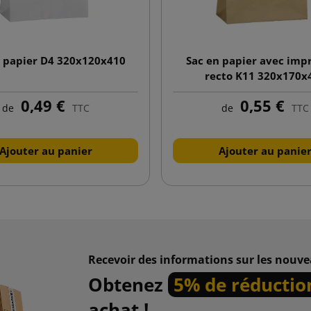
n papier D4 320x120x410
Sac en papier avec imp
recto K11 320x170x
0,49 €
0,55 €
de
TTC
de
TTC
Ajouter au panier
Ajouter au panie
Recevoir des informations sur les nouve
Obtenez
5% de réductio
achat !