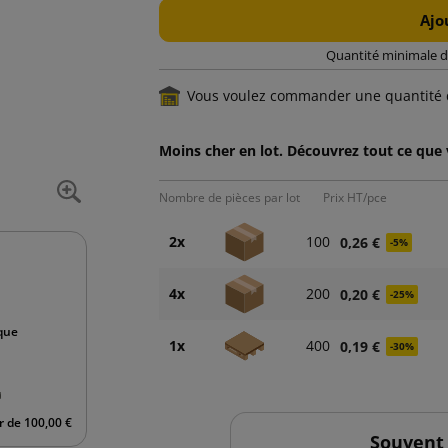
Ajo
Quantité minimale d
Vous voulez commander une quantité 
Moins cher en lot. Découvrez tout ce que
Nombre de pièces par lot
Prix HT/pce
2x
100
0,26 €
-5%
4x
200
0,20 €
-25%
ique
1x
400
0,19 €
-30%
ir de 100,00 €
Souvent