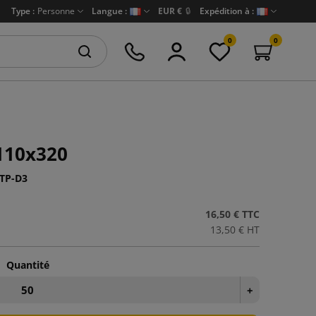
Type :
Personne
Langue :
EUR €
🔒
Expédition à :
0
0
110x320
TP-D3
16,50 €
TTC
13,50 €
HT
Quantité
+