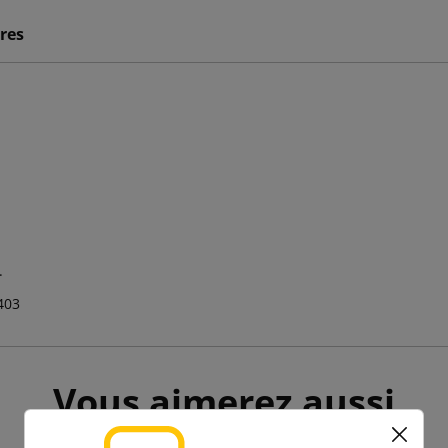
res
.
403
Vous aimerez aussi