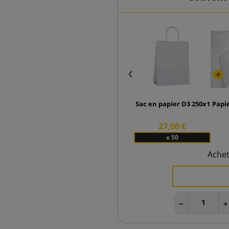
Sac en papier D3 250x110x32
Papi
27,00 €
x 50
Ache
−
+