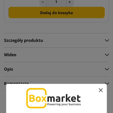
−
+
Dodaj do koszyka
Szczegóły produktu
Wideo
Opis
Komentarze
Zobacz także