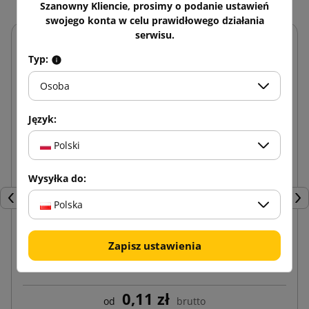
Szanowny Kliencie, prosimy o podanie ustawień
swojego konta w celu prawidłowego działania
serwisu.
Typ:
Osoba
Język:
Polski
Wysyłka do:
Poprzedni
Nas
Polska
Zapisz ustawienia
Koperty kurierskie Kangurki Przylgi C6
0,11 zł
od
brutto