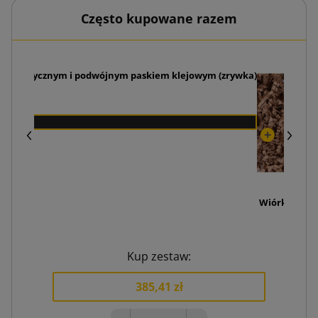
Często kupowane razem
utomatycznym i podwójnym paskiem klejowym (zrywka)
Wiórki papi
19
Kup zestaw:
385,41 zł