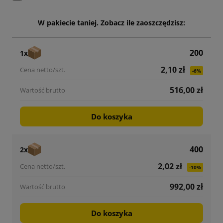
W pakiecie taniej. Zobacz ile zaoszczędzisz:
200
1x
2,10 zł
-6%
516,00 zł
Do koszyka
400
2x
2,02 zł
-10%
992,00 zł
Do koszyka