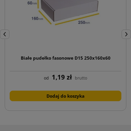
Poprzedni
Nas
Białe pudełko fasonowe D15 250x160x60
1,19 zł
od
brutto
Dodaj do koszyka