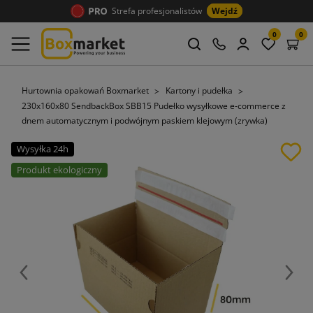
Strefa profesjonalistów
Wejdź
0
0
Hurtownia opakowań Boxmarket
Kartony i pudełka
230x160x80 SendbackBox SBB15 Pudełko wysyłkowe e-commerce z
dnem automatycznym i podwójnym paskiem klejowym (zrywka)
Wysyłka 24h
Produkt ekologiczny
Poprzedni
Nast