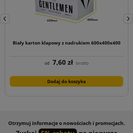
Poprzedni
Nas
Biały karton klapowy z nadrukiem 600x400x400
7,60 zł
od
brutto
Dodaj do koszyka
Otrzymuj informacje o nowościach i promocjach.