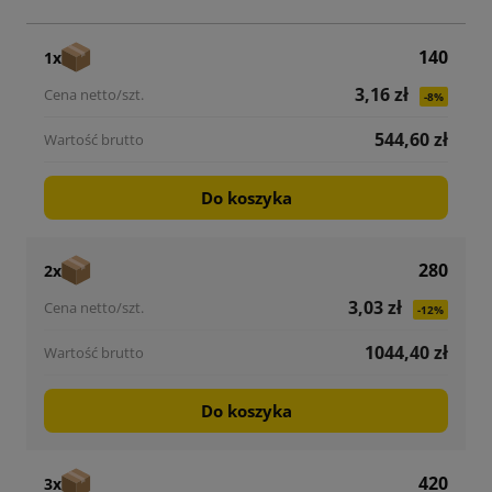
140
1x
3,16 zł
-8%
544,60 zł
Do koszyka
280
2x
3,03 zł
-12%
1044,40 zł
Do koszyka
420
3x