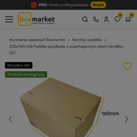
Strefa profesjonalistów
Wejdź
0
0
Hurtownia opakowań Boxmarket
Kartony i pudełka
255x180x160 Pudełko wysyłkowe z automatycznym dnem SendBox
S21
Wysyłka 24h
Produkt ekologiczny
Poprzedni
Nast