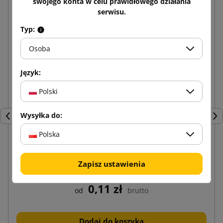
swojego konta w celu prawidłowego działania
serwisu.
Typ:
Osoba
Język:
Polski
Wysyłka do:
Poprzedni
Nas
Polska
Koperty kurierskie Kangurki Przylgi C6
Zapisz ustawienia
0,11 zł
od
brutto
Dodaj do koszyka