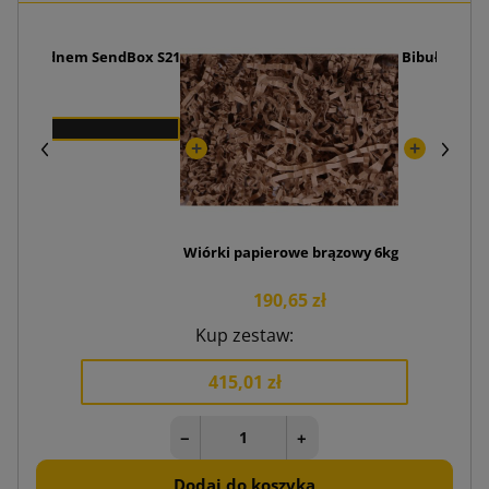
ycznym dnem SendBox S21
Bibułki ozd
Wiórki papierowe brązowy 6kg
190,65 zł
Kup zestaw:
415,01 zł
−
+
Dodaj do koszyka