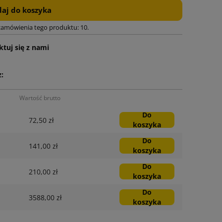
aj do koszyka
zamówienia tego produktu: 10.
tuj się z nami
:
Wartość brutto
Do
72,50 zł
koszyka
Do
141,00 zł
koszyka
Do
210,00 zł
koszyka
Do
3588,00 zł
koszyka