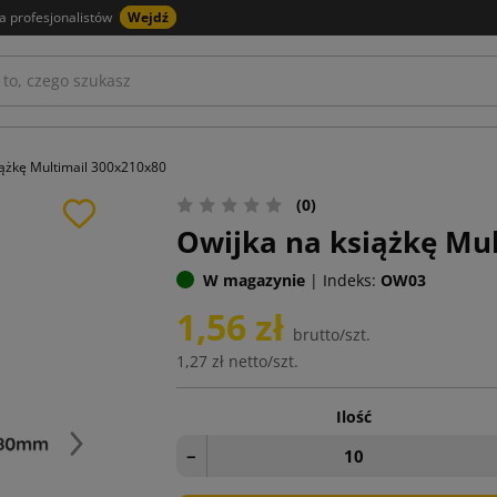
a profesjonalistów
Wejdź
iążkę Multimail 300x210x80
(0)
Owijka na książkę Mu
W magazynie
|
Indeks:
OW03
1,56 zł
brutto/szt.
1,27 zł
netto/szt.
Ilość
Następny
−