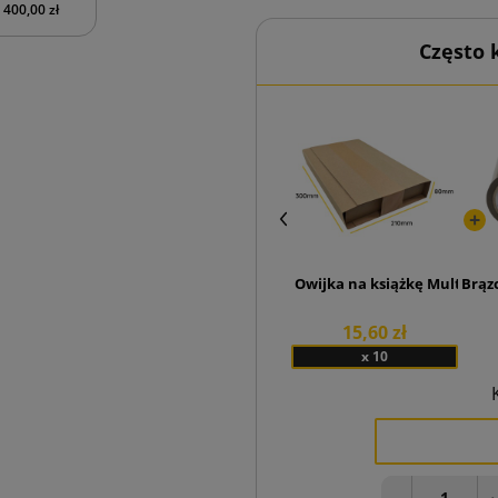
400,00 zł
Często
Owijka na książkę Multimai
Brąz
15,60 zł
x 10