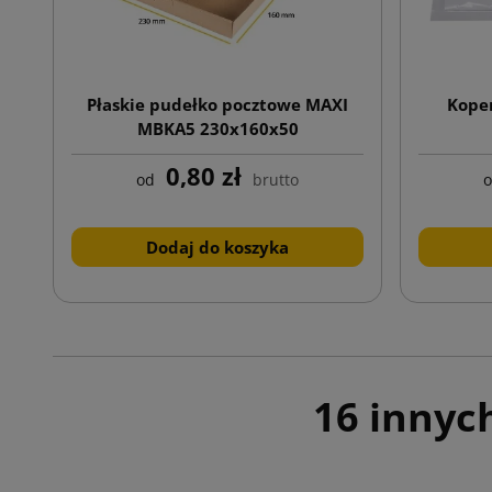
Płaskie pudełko pocztowe MAXI
Koper
MBKA5 230x160x50
0,80 zł
od
brutto
Dodaj do koszyka
16 innyc