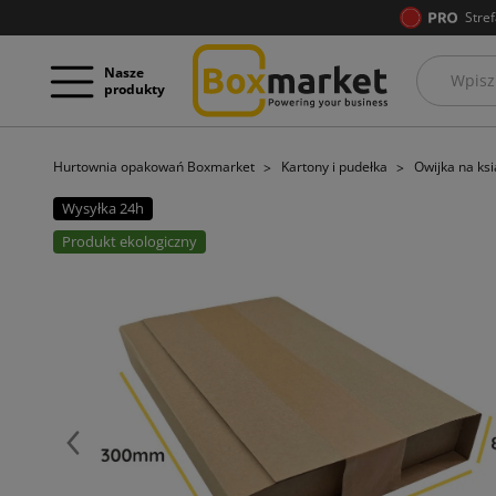
Stref
Nasze
produkty
Hurtownia opakowań Boxmarket
Kartony i pudełka
Owijka na ks
Wysyłka 24h
Produkt ekologiczny
Poprzedni