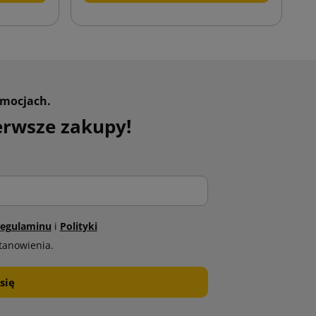
omocjach.
erwsze zakupy!
egulaminu
i
Polityki
tanowienia.