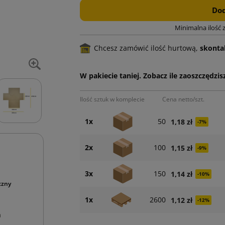
Dod
Minimalna ilość 
Chcesz zamówić ilość hurtową,
skontak
W pakiecie taniej. Zobacz ile zaoszczędzisz
Ilość sztuk w komplecie
Cena netto/szt.
1x
50
1,18 zł
-7%
2x
100
1,15 zł
-9%
3x
150
1,14 zł
-10%
czny
1x
2600
1,12 zł
-12%