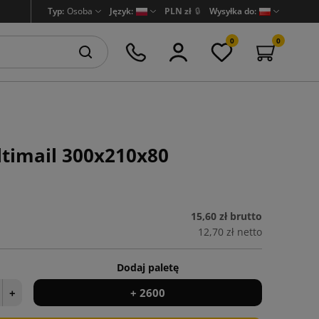
Typ:
Osoba
Język:
PLN zł
🔒
Wysyłka do:
0
0
ltimail 300x210x80
15,60 zł
brutto
12,70 zł
netto
Dodaj paletę
+
+ 2600