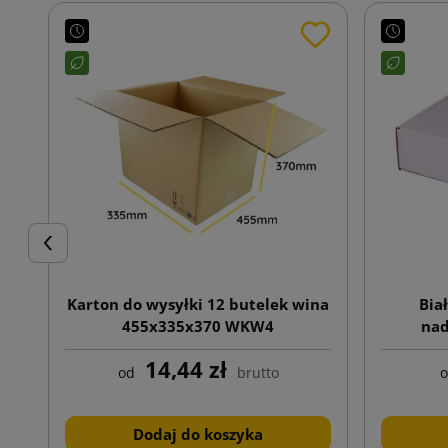
Poprzedni
Karton do wysyłki 12 butelek wina
Bia
455x335x370 WKW4
nad
14,44 zł
od
brutto
Dodaj do koszyka