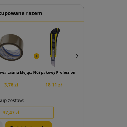
 kupowane razem
l 300x210x80
owa taśma klejąca SMART Akryl 48/50
Nóż pakowy Professional 18 mm
3,76 zł
18,11 zł
Kup zestaw:
37,47 zł