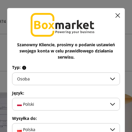
974
Szanowny Kliencie, prosimy o podanie ustawień
Zobacz także
swojego konta w celu prawidłowego działania
serwisu.
Typ:
Osoba
Język:
Polski
Wysyłka do:
Polska