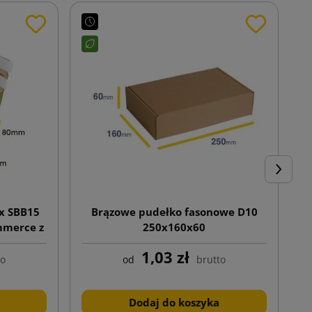
Następn
x SBB15
Brązowe pudełko fasonowe D10
mmerce z
250x160x60
m i
1,03 zł
ejowym
to
od
brutto
Dodaj do koszyka