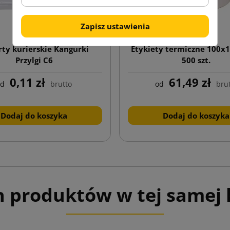
Zapisz ustawienia
ty kurierskie Kangurki
Etykiety termiczne 100x1
Przylgi C6
500 szt.
0,11 zł
61,49 zł
od
brutto
od
bru
Dodaj do koszyka
Dodaj do koszyka
h produktów w tej samej k