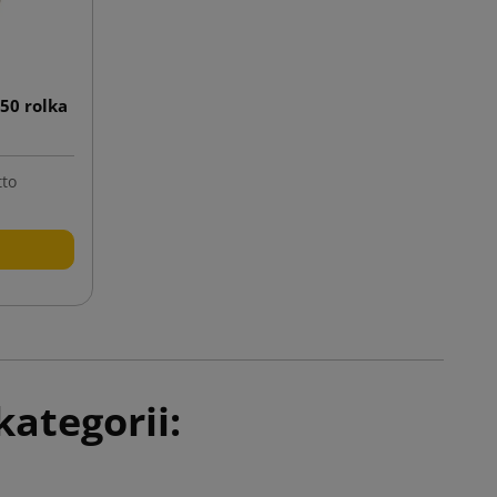
50 rolka
tto
ategorii: