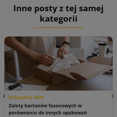
Inne posty z tej samej
kategorii
24 kwietnia 2025
Poprzedni
Nas
Zalety kartonów fasonowych w
porównaniu do innych opakowań