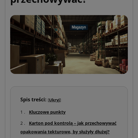
Spis treści:
[
Ukryj
]
Kluczowe punkty
Karton pod kontrolą – jak przechowywać
opakowania tekturowe, by służyły dłużej?