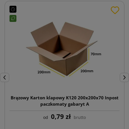
Poprzedni
Nas
Brązowy Karton klapowy K120 200x200x70 Inpost
paczkomaty gabaryt A
0,79 zł
od
brutto