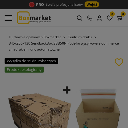
Strefa profesjonalistów
Wejdź
0
0
Hurtownia opakowań Boxmarket
Centrum druku
345x256x130 SendbackBox SBB50N Pudełko wysyłkowe e-commerce
z nadrukiem, dno automatyczne
Wysyłka do 15 dni roboczych
Produkt ekologiczny