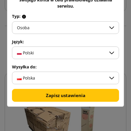
serwisu.
Typ:
Osoba
16 innych produktów w
Język:
tej samej kategorii:
Polski
Wysyłka do:
Polska
Zapisz ustawienia