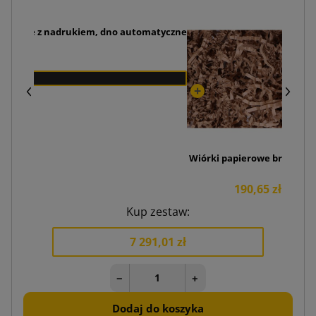
ommerce z nadrukiem, dno automatyczne
Wiórki papierowe brązowy 
190,65 zł
Kup zestaw:
7 291,01 zł
−
+
Dodaj do koszyka