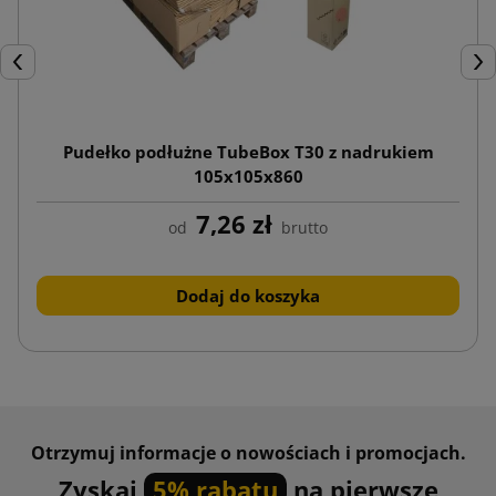
Poprzedni
Nas
Pudełko podłużne TubeBox T30 z nadrukiem
105x105x860
7,26 zł
od
brutto
Dodaj do koszyka
Otrzymuj informacje o nowościach i promocjach.
Zyskaj
5% rabatu
na pierwsze