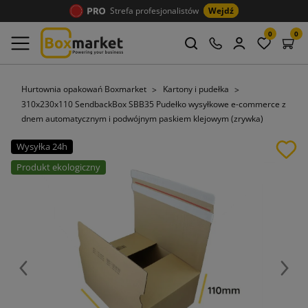
Strefa profesjonalistów
Wejdź
0
0
Hurtownia opakowań Boxmarket
Kartony i pudełka
310x230x110 SendbackBox SBB35 Pudełko wysyłkowe e-commerce z
dnem automatycznym i podwójnym paskiem klejowym (zrywka)
Wysyłka 24h
Produkt ekologiczny
Poprzedni
Nast