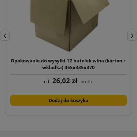
Poprzedni
Nas
Opakowanie do wysyłki 12 butelek wina (karton +
wkładka) 455x335x370
26,02 zł
od
brutto
Dodaj do koszyka