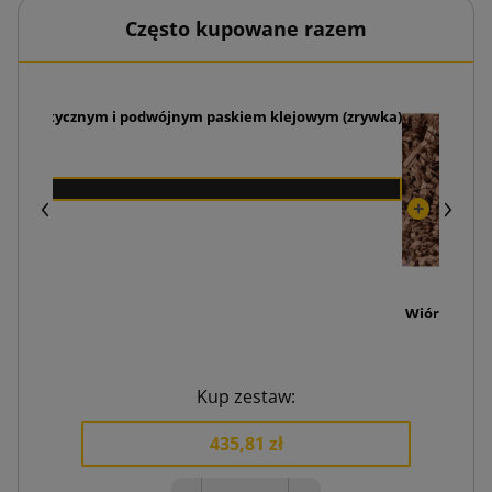
Często kupowane razem
automatycznym i podwójnym paskiem klejowym (zrywka)
Wiórki papi
19
Kup zestaw:
435,81 zł