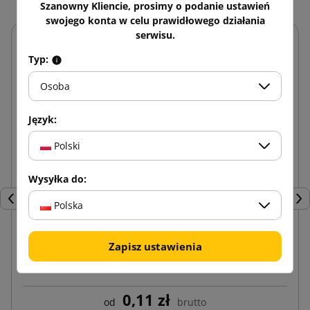
Szanowny Kliencie, prosimy o podanie ustawień
swojego konta w celu prawidłowego działania
serwisu.
Typ:
Osoba
Język:
Polski
Wysyłka do:
Poprzedni
Nas
Polska
Zapisz ustawienia
Koperty kurierskie Kangurki Przylgi C6
0,11 zł
od
brutto