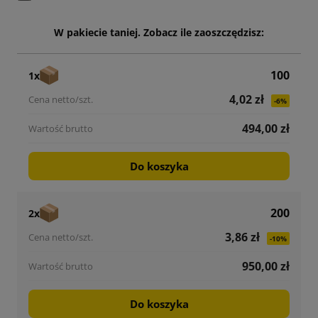
W pakiecie taniej. Zobacz ile zaoszczędzisz:
100
1x
4,02 zł
-6%
494,00 zł
Do koszyka
200
2x
3,86 zł
-10%
950,00 zł
Do koszyka