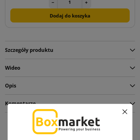
−
+
Dodaj do koszyka
Szczegóły produktu
Wideo
Opis
Komentarze
Zobacz także