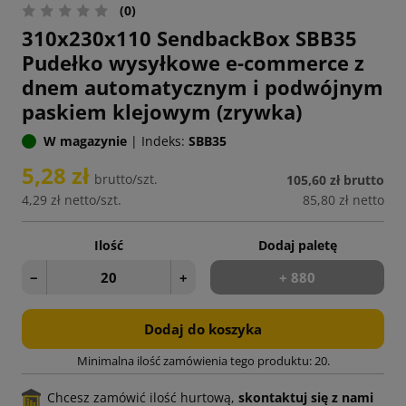
(0)
310x230x110 SendbackBox SBB35
Pudełko wysyłkowe e-commerce z
dnem automatycznym i podwójnym
paskiem klejowym (zrywka)
W magazynie
|
Indeks:
SBB35
5,28 zł
brutto/szt.
105,60 zł
brutto
4,29 zł
netto/szt.
85,80 zł
netto
Ilość
Dodaj paletę
−
+
+ 880
Dodaj do koszyka
Minimalna ilość zamówienia tego produktu: 20.
Chcesz zamówić ilość hurtową,
skontaktuj się z nami