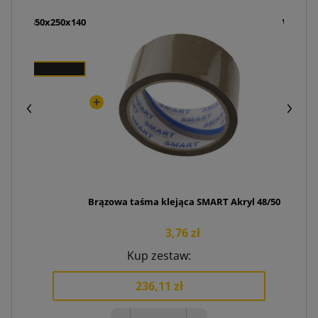
we D55 350x250x140
Wiórki 
 zł
Brązowa taśma klejąca SMART Akryl 48/50
3,76 zł
Kup zestaw:
236,11 zł