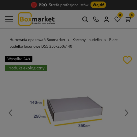
Strefa profesjonalistów
Wejdź
0
0
Hurtownia opakowań Boxmarket
Kartony i pudełka
Białe
pudełko fasonowe D55 350x250x140
Wysyłka 24h
Produkt ekologiczny
Poprzedni
Nast