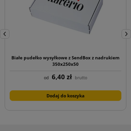
Poprzedni
Nas
Białe pudełko wysyłkowe z SendBox z nadrukiem
350x250x50
6,40 zł
od
brutto
Dodaj do koszyka