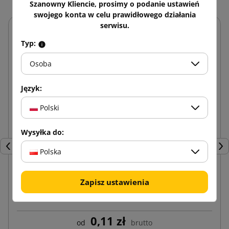
Szanowny Kliencie, prosimy o podanie ustawień
swojego konta w celu prawidłowego działania
serwisu.
Typ:
Osoba
Język:
Polski
Wysyłka do:
Poprzedni
Nas
Polska
Zapisz ustawienia
Koperty kurierskie Kangurki Przylgi C6
0,11 zł
od
brutto