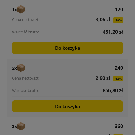
120
1x
3,06 zł
-10%
451,20 zł
Do koszyka
240
2x
2,90 zł
-14%
856,80 zł
Do koszyka
360
3x