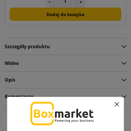
−
+
Dodaj do koszyka
Szczegóły produktu
Wideo
Opis
Komentarze
Zobacz także