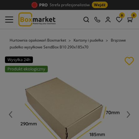
Strefa profesjonalistów
Wejdź
0
0
Hurtownia opakowań Boxmarket
Kartony i pudełka
Brązowe
pudełko wysyłkowe SendBox B10 290x185x70
Wysyłka 24h
Produkt ekologiczny
Poprzedni
Nast