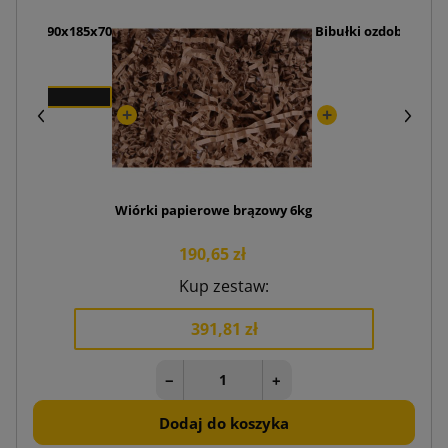
x B10 290x185x70
Bibułki ozdobne do 
Wiórki papierowe brązowy 6kg
190,65 zł
Kup zestaw:
391,81 zł
−
+
Dodaj do koszyka