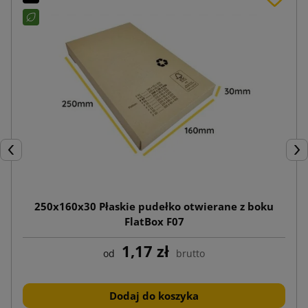
Poprzedni
Nas
250x160x30 Płaskie pudełko otwierane z boku
FlatBox F07
1,17 zł
od
brutto
Dodaj do koszyka