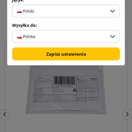
Polski
Zobacz także
Wysyłka do:
Polska
Zapisz ustawienia
Poprzedni
Nas