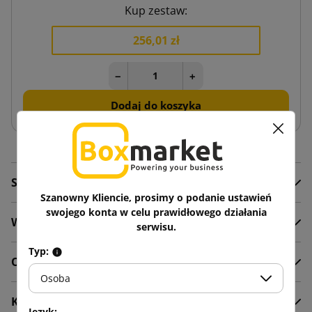
Kup zestaw:
256,01 zł
−
+
Dodaj do koszyka
Szczegóły produktu
Szanowny Kliencie, prosimy o podanie ustawień
swojego konta w celu prawidłowego działania
Wideo
serwisu.
Typ:
Opis
Osoba
Komentarze
Język: