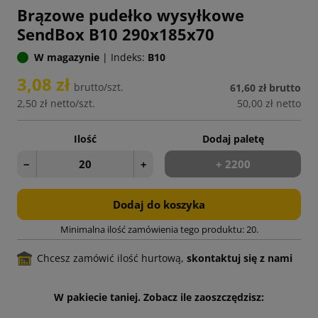
Brązowe pudełko wysyłkowe
SendBox B10 290x185x70
W magazynie
|
Indeks:
B10
3,08 zł
brutto/szt.
61,60 zł
brutto
2,50 zł
netto/szt.
50,00 zł
netto
Ilość
Dodaj paletę
−
+
+ 2200
Dodaj do koszyka
Minimalna ilość zamówienia tego produktu: 20.
Chcesz zamówić ilość hurtową,
skontaktuj się z nami
W pakiecie taniej. Zobacz ile zaoszczędzisz: