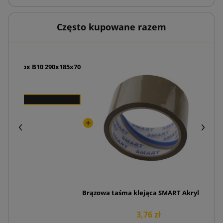
Często kupowane razem
 SendBox B10 290x185x70
 zł
W
Brązowa taśma klejąca SMART Akryl 48/50
3,76 zł