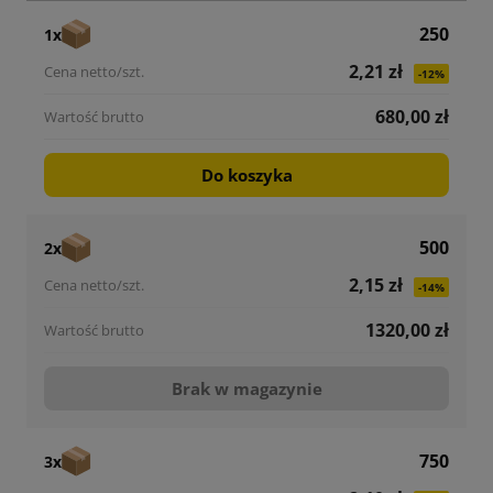
250
1x
2,21 zł
-12%
680,00 zł
Do koszyka
500
2x
2,15 zł
-14%
1320,00 zł
Brak w magazynie
750
3x