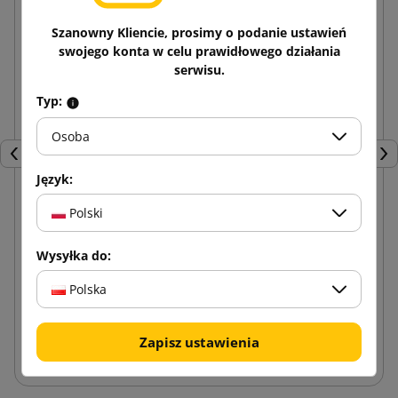
Szanowny Kliencie, prosimy o podanie ustawień
swojego konta w celu prawidłowego działania
serwisu.
Typ:
Osoba
Poprzedni
Nas
Język:
Polski
Zestaw do spinania taśm PP 12mm ZN12
Wysyłka do:
1 340,93 zł
od
brutto
Polska
Dodaj do koszyka
Zapisz ustawienia