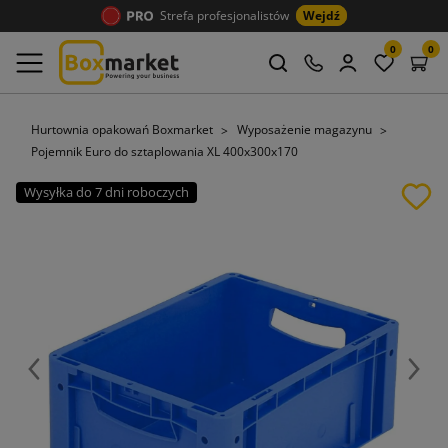
Strefa profesjonalistów
Wejdź
0
0
Hurtownia opakowań Boxmarket
Wyposażenie magazynu
Pojemnik Euro do sztaplowania XL 400x300x170
Wysyłka do 7 dni roboczych
Poprzedni
Nast