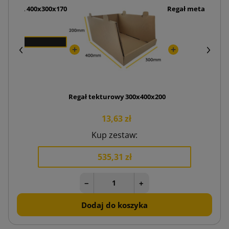
ania XL 400x300x170
Regał metalowy "Pr
zł
3
Regał tekturowy 300x400x200
13,63 zł
Kup zestaw:
535,31 zł
−
+
Dodaj do koszyka