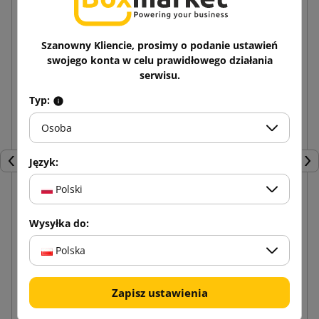
Szanowny Kliencie, prosimy o podanie ustawień
swojego konta w celu prawidłowego działania
serwisu.
Typ:
Osoba
Język:
Poprzedni
Nas
Polski
Drukarka etykiet kurierskich BeMark SM AM246S
Wysyłka do:
czarna
Polska
645,75 zł
od
brutto
Zapisz ustawienia
Dodaj do koszyka