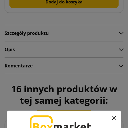
Dodaj do koszyka
Szczegóły produktu
Opis
Komentarze
16 innych produktów w
tej samej kategorii: