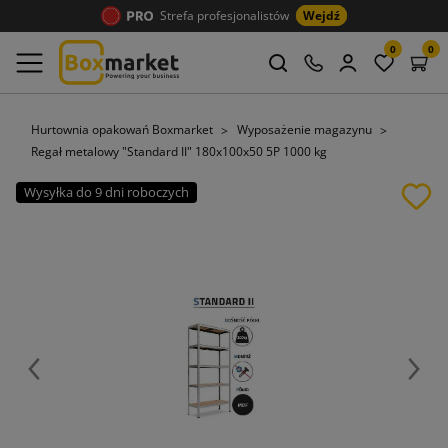
Strefa profesjonalistów
Wejdź
0
0
Hurtownia opakowań Boxmarket
Wyposażenie magazynu
Regał metalowy "Standard II" 180x100x50 5P 1000 kg
Wysyłka do 9 dni roboczych
Poprzedni
Nast