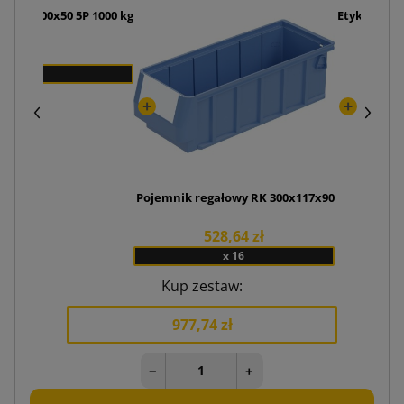
" 180x100x50 5P 1000 kg
Etykiety te
zł
Pojemnik regałowy RK 300x117x90
528,64 zł
x 16
Kup zestaw:
977,74 zł
−
+