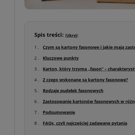
Spis treści:
[
Ukryj
]
Czym są kartony fasonowe i jakie mają zas
Kluczowe punkty
Karton, który trzyma „fason” – charakterysty
Z czego wykonane są kartony fasonowe?
Rodzaje pudełek fasonowych
Zastosowanie kartonów fasonowych w różn
Podsumowanie
FAQs, czyli najczęściej zadawane pytania