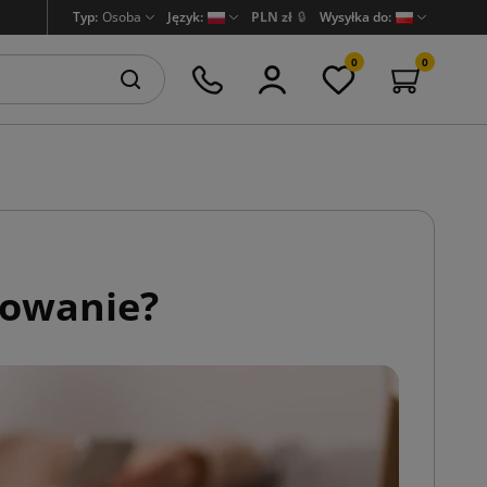
Typ:
Osoba
Język:
PLN zł
🔒
Wysyłka do:
0
0
sowanie?