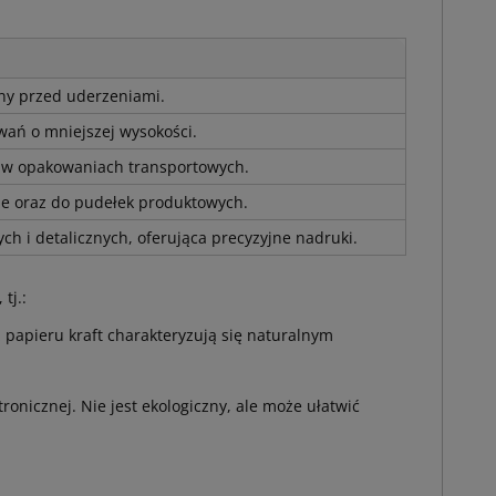
ony przed uderzeniami.
ań o mniejszej wysokości.
ana w opakowaniach transportowych.
ze oraz do pudełek produktowych.
h i detalicznych, oferująca precyzyjne nadruki.
tj.:
papieru kraft charakteryzują się naturalnym
ronicznej. Nie jest ekologiczny, ale może ułatwić