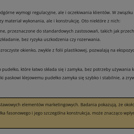
dgórne wymogi regulacyjne, ale i oczekiwania klientów. W związku
y materiał wykonania, ale i konstrukcję. Oto niektóre z nich:
ane, przeznaczone do standardowych zastosowań, takich jak przec
ozkładanie, bez ryzyka uszkodzenia czy rozerwania.
oczyste okienko, zwykle z folii plastikowej, pozwalają na ekspoz
 pudełko, które łatwo składa się i zamyka, bez potrzeby używania 
i paskowi klejowemu pudełko zamyka się szybko i stabilnie, a zryw
.
stawowych elementów marketingowych. Badania pokazują, że okoł
ka fasonowego i jego szczególna konstrukcja, może znacząco wpły