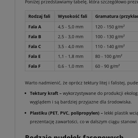
Poniżej przedstawiamy tabelę, która szczegółowo prezen
Rodzaj fali
Wysokość fali
Gramatura (przykł
Fala A
4,5 - 5,0 mm
120 - 150 g/m²
Fala B
2,5 - 3,0 mm
100 - 130 g/m²
Fala C
3,5 - 4,0 mm
110 - 140 g/m²
Fala E
1,1 - 1,8 mm
80 - 100 g/m²
Fala F
0,6 - 1,0 mm
60 - 90 g/m²
Warto nadmienić, że oprócz tektury litej i falistej, p
Tektury kraft –
wykorzystywane do produkcji ekologi
wyglądem i są bardziej przyjazne dla środowiska.
Plastiku (PET, PVC, polipropylen) –
lekki plastik wc
prezentację zawartości, co w dalszym ciągu stanowi p
Rodzaje pudełek fasonowych