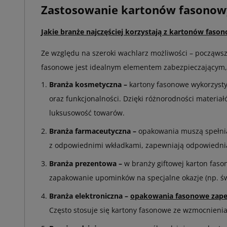
Zastosowanie kartonów fasonow
Jakie branże najczęściej korzystają z kartonów faso
Ze względu na szeroki wachlarz możliwości – począwsz
fasonowe jest idealnym elementem zabezpieczającym
Branża kosmetyczna –
kartony fasonowe wykorzyst
oraz funkcjonalności. Dzięki różnorodności materiałó
luksusowość towarów.
Branża farmaceutyczna –
opakowania muszą spełnia
z odpowiednimi wkładkami, zapewniają odpowiednią 
Branża prezentowa –
w branży giftowej karton fas
zapakowanie upominków na specjalne okazje (np. świ
Branża elektroniczna –
opakowania fasonowe zape
Często stosuje się kartony fasonowe ze wzmocnieni