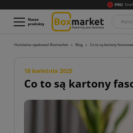
Stref
Nasze
produkty
Hurtownia opakowań Boxmarket
Blog
Co to są kartony fasonowe
18 kwietnia 2025
Co to są kartony fa