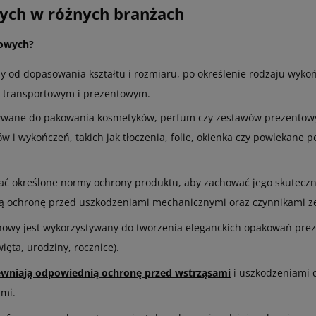
ych w różnych branżach
nowych?
y od dopasowania kształtu i rozmiaru, po określenie rodzaju wykoń
, transportowym i prezentowym.
ywane do pakowania kosmetyków, perfum czy zestawów prezentowyc
w i wykończeń, takich jak tłoczenia, folie, okienka czy powlekane 
ć określone normy ochrony produktu, aby zachować jego skuteczno
ochronę przed uszkodzeniami mechanicznymi oraz czynnikami zewn
onowy jest wykorzystywany do tworzenia eleganckich opakowań pre
ęta, urodziny, rocznice).
wniają odpowiednią ochronę przed wstrząsami
i uszkodzeniami d
ami.