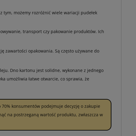
 z tym, możemy rozróżnić wiele wariacji pudełek
howywanie, transport czy pakowanie produktów. Ich
ycję zawartości opakowania. Są często używane do
kleju. Dno kartonu jest solidne, wykonane z jednego
ka umożliwia łatwe otwarcie, co sprawia, że
o 70% konsumentów podejmuje decyzję o zakupie
nąć na postrzeganą wartość produktu, zwłaszcza w