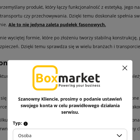
przemyślany produkt, który łączy funkcjonalność z estetyką. Jego n
s transportu czy przechowywania. Dzięki temu doskonale spełnia s
nie.
Ale to nie jedyna zaleta pudełek fasonowych.
e wyciętej formie, które po złożeniu tworzy stabilną konstrukcję, 
zpieczeń. Dzięki temu sprawdza się w wielu branżach i transporcie
sonowe?
tury – najczęściej z litej i falistej – a wybór konkretnego typu za
je się gładszą i sztywniejszą powierzchnią, dzięki czemu wytworzon
Szanowny Kliencie, prosimy o podanie ustawień
swojego konta w celu prawidłowego działania
rce lub prezentacji luksusowych towarów, a nie typowo jako opak
serwisu.
z kilku warstw, pudełko fasonowe idealnie sprawdza się jako ochron
Typ:
wnej folii, lakierowanie lub kaszerowanie, co nada indywidualny
Osoba