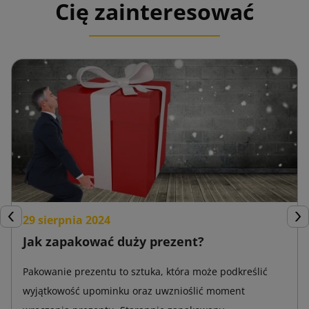
Cię zainteresować
29 sierpnia 2024
Poprzedni
Nas
Jak zapakować duży prezent?
Pakowanie prezentu to sztuka, która może podkreślić
wyjątkowość upominku oraz uwznioślić moment