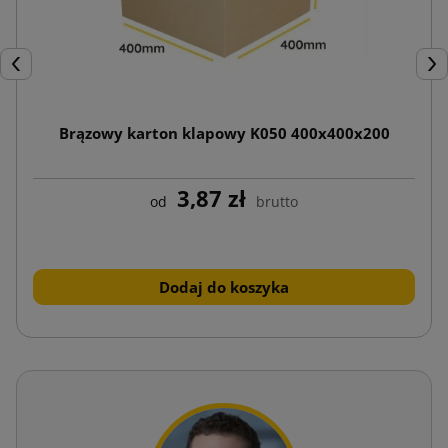
Poprzedni
Nas
Brązowy karton klapowy K050 400x400x200
3,87 zł
od
brutto
Dodaj do koszyka