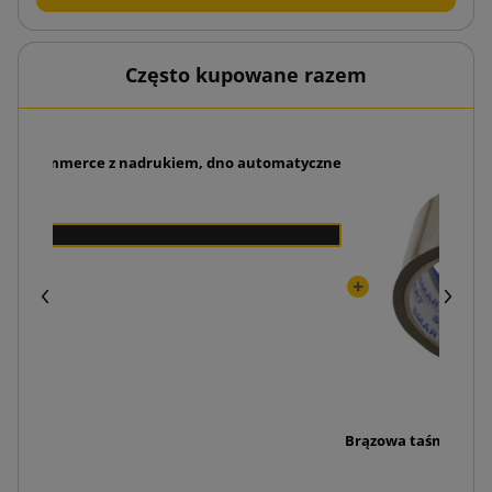
Często kupowane razem
we e-commerce z nadrukiem, dno automatyczne
0 zł
0
Brązowa taśma kleją
3,7