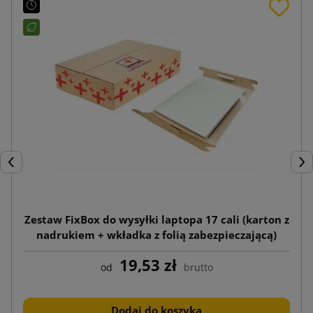
Poprzedni
Nas
Zestaw FixBox do wysyłki laptopa 17 cali (karton z
nadrukiem + wkładka z folią zabezpieczającą)
19,53 zł
od
brutto
Dodaj do koszyka