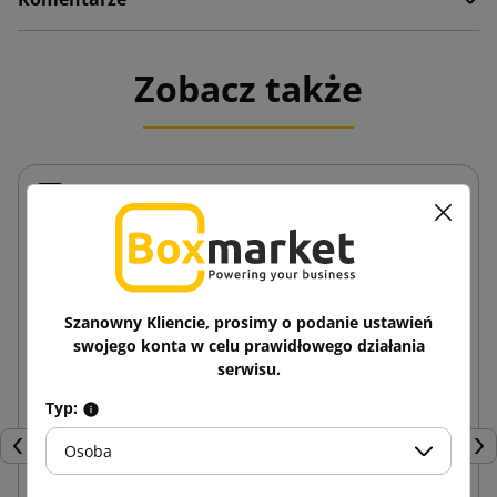
Zobacz także
Szanowny Kliencie, prosimy o podanie ustawień
swojego konta w celu prawidłowego działania
serwisu.
Typ:
Osoba
Poprzedni
Nas