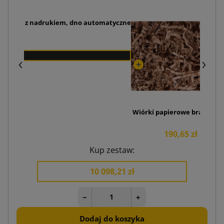
mmerce z nadrukiem, dno automatyczne
Wiórki papierowe brązowy 6
190,65 zł
Kup zestaw:
10 098,21 zł
−
+
Dodaj do koszyka