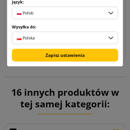
Język:
Koperty kurierskie Kangurki Przylgi C6
Polski
Wysyłka do:
0,11 zł
od
brutto
Polska
Dodaj do koszyka
Zapisz ustawienia
16 innych produktów w
tej samej kategorii: