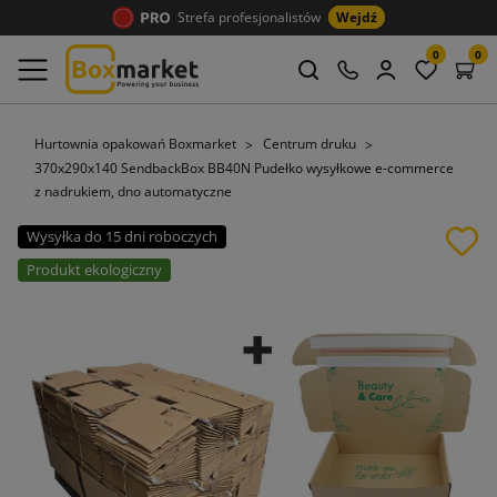
Strefa profesjonalistów
Wejdź
0
0
Hurtownia opakowań Boxmarket
Centrum druku
370x290x140 SendbackBox BB40N Pudełko wysyłkowe e-commerce
z nadrukiem, dno automatyczne
Wysyłka do 15 dni roboczych
Produkt ekologiczny