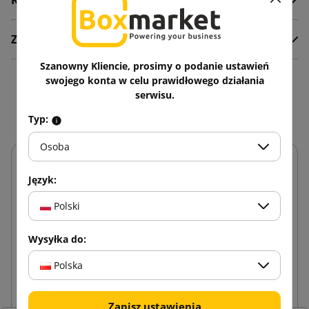
Komentarze
Załączniki
Szanowny Kliencie, prosimy o podanie ustawień
swojego konta w celu prawidłowego działania
Zobacz także
serwisu.
Typ:
Osoba
Język:
Polski
Wysyłka do:
Polska
Zapisz ustawienia