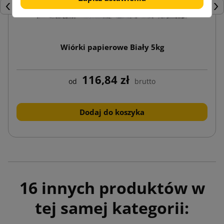
Poprzedni
Nas
Wiórki papierowe Biały 5kg
116,84 zł
od
brutto
Dodaj do koszyka
16 innych produktów w
tej samej kategorii: