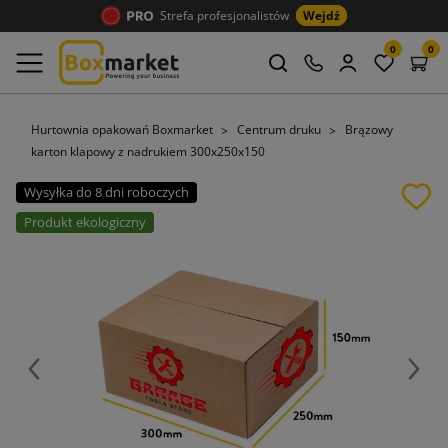
Strefa profesjonalistów
Wejdź
0
0
Hurtownia opakowań Boxmarket
Centrum druku
Brązowy
karton klapowy z nadrukiem 300x250x150
Wysyłka do 8 dni roboczych
Produkt ekologiczny
Poprzedni
Nast