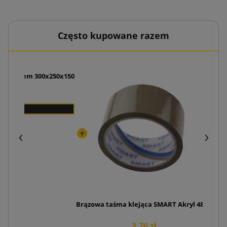
Często kupowane razem
nadrukiem 300x250x150
Nóż
 zł
Brązowa taśma klejąca SMART Akryl 48/50
3,76 zł