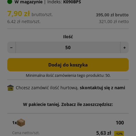
W magazynie
|
Indeks:
K090BPS
7,90 zł
brutto/szt.
395,00 zł
brutto
6,42 zł
netto/szt.
321,00 zł
netto
Ilość
−
+
Dodaj do koszyka
Minimalna ilość zamówienia tego produktu: 50.
Chcesz zamówić ilość hurtową,
skontaktuj się z nami
W pakiecie taniej. Zobacz ile zaoszczędzisz:
100
1x
5,63 zł
-12%