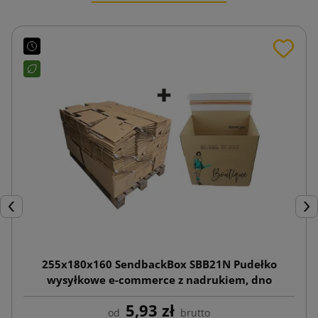
Poprzedni
Nas
255x180x160 SendbackBox SBB21N Pudełko
wysyłkowe e-commerce z nadrukiem, dno
automatyczne
5,93 zł
od
brutto