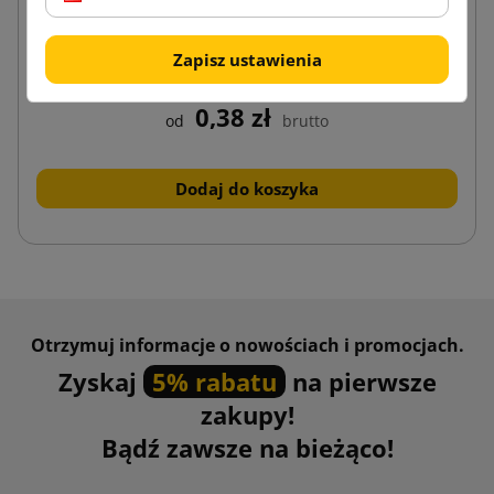
Biała przekładka z pianki PE 1000x700x0.8
Zapisz ustawienia
0,38 zł
od
brutto
Dodaj do koszyka
Otrzymuj informacje o nowościach i promocjach.
Zyskaj
5% rabatu
na pierwsze
zakupy!
Bądź zawsze na bieżąco!