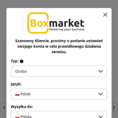
11 innych produktów w
tej samej kategorii:
Szanowny Kliencie, prosimy o podanie ustawień
swojego konta w celu prawidłowego działania
serwisu.
Typ:
Osoba
Język:
Polski
Wysyłka do:
Poprzedni
Nas
Polska