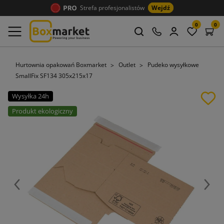
Strefa profesjonalistów
Wejdź
0
0
Hurtownia opakowań Boxmarket
Outlet
Pudeko wysyłkowe
SmallFix SF134 305x215x17
Wysyłka 24h
Produkt ekologiczny
Poprzedni
Nast