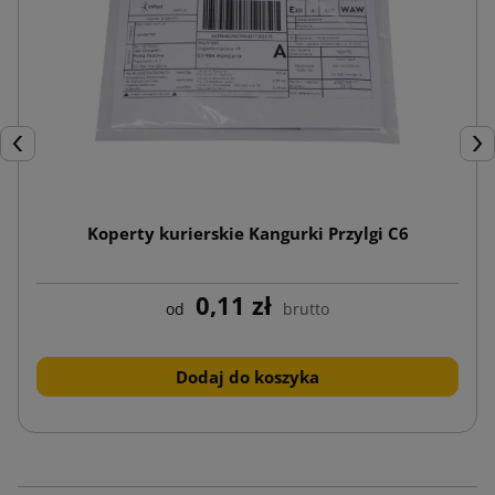
Poprzedni
Nas
Koperty kurierskie Kangurki Przylgi C6
0,11 zł
od
brutto
Dodaj do koszyka