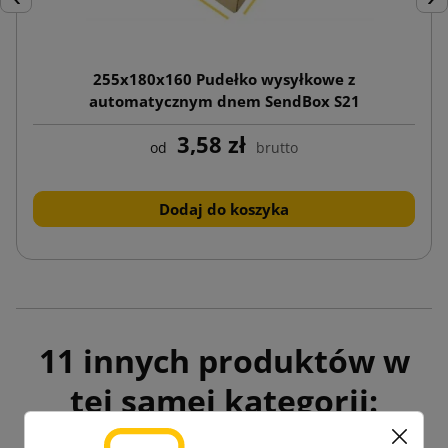
Poprzedni
Nas
255x180x160 Pudełko wysyłkowe z
automatycznym dnem SendBox S21
3,58 zł
od
brutto
Dodaj do koszyka
11 innych produktów w
tej samej kategorii: