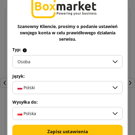
Szanowny Kliencie, prosimy o podanie ustawień
swojego konta w celu prawidłowego działania
serwisu.
Typ:
Osoba
Język:
Poprzedni
Nas
Polski
Wysyłka do:
Biała przekładka z pianki PE 1200x800x0.8
Polska
0,46 zł
od
brutto
Zapisz ustawienia