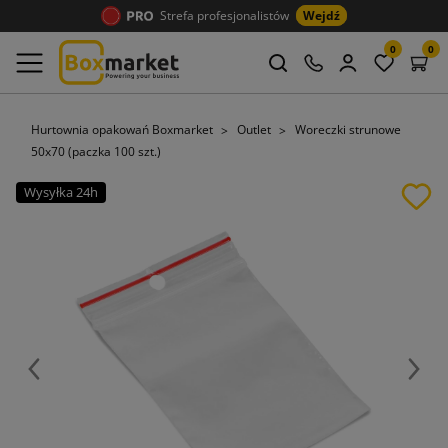
Strefa profesjonalistów
Wejdź
0
0
Hurtownia opakowań Boxmarket
Outlet
Woreczki strunowe
50x70 (paczka 100 szt.)
Wysyłka 24h
Poprzedni
Nast