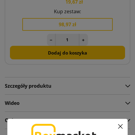
19,67 zł
Kup zestaw:
98,97 zł
−
+
Dodaj do koszyka
Szczegóły produktu
Wideo
Opis