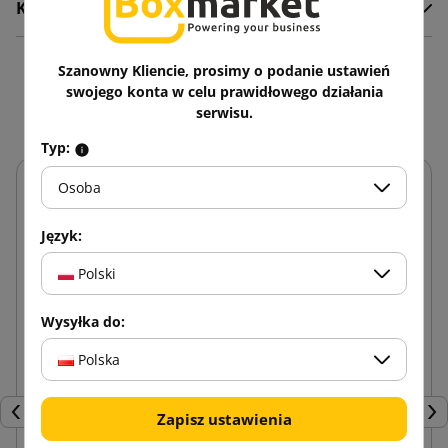
Komentarze
Szanowny Kliencie, prosimy o podanie ustawień
Zobacz także
swojego konta w celu prawidłowego działania
serwisu.
Typ:
Osoba
Język:
Polski
Wysyłka do:
Polska
Zapisz ustawienia
Poprzedni
Nas