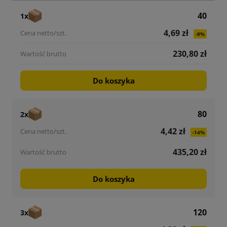
40
1x
4,69 zł
-9%
230,80 zł
Do koszyka
80
2x
4,42 zł
-14%
435,20 zł
Do koszyka
120
3x