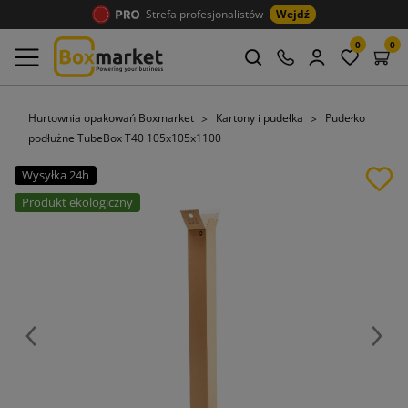
Strefa profesjonalistów
Wejdź
0
0
Hurtownia opakowań Boxmarket
Kartony i pudełka
Pudełko
podłużne TubeBox T40 105x105x1100
Wysyłka 24h
Produkt ekologiczny
Poprzedni
Nast