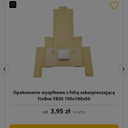
Poprzedni
Nas
Opakowanie wysyłkowe z folią zabezpieczającą
FixBox FB20 150x100x50
3,95 zł
od
brutto