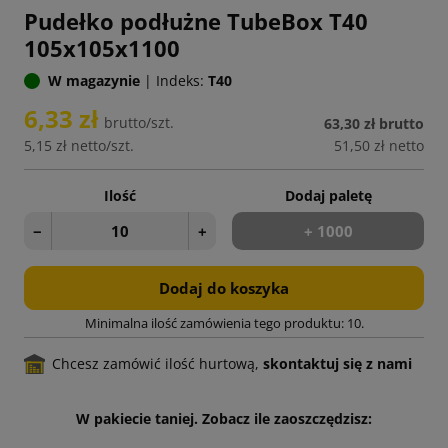
Pudełko podłużne TubeBox T40
105x105x1100
W magazynie
|
Indeks:
T40
6,33 zł
brutto/szt.
63,30 zł
brutto
5,15 zł
netto/szt.
51,50 zł
netto
Ilość
Dodaj paletę
−
+
+ 1000
Dodaj do koszyka
Minimalna ilość zamówienia tego produktu: 10.
Chcesz zamówić ilość hurtową,
skontaktuj się z nami
W pakiecie taniej. Zobacz ile zaoszczędzisz: