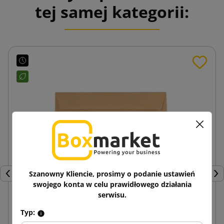
tej samej kategorii:
Szanowny Kliencie, prosimy o podanie ustawień
Poprzedni
Nas
swojego konta w celu prawidłowego działania
serwisu.
Typ:
Piaskowa koperta papierowa C6 114x162