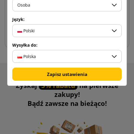
Osoba
0,11 zł
od
brutto
Język:
Polski
Dodaj do koszyka
Wysyłka do:
Polska
Zapisz ustawienia
Otrzymuj informacje o nowościach i promocjach.
Zyskaj
5% rabatu
na pierwsze
zakupy!
Bądź zawsze na bieżąco!