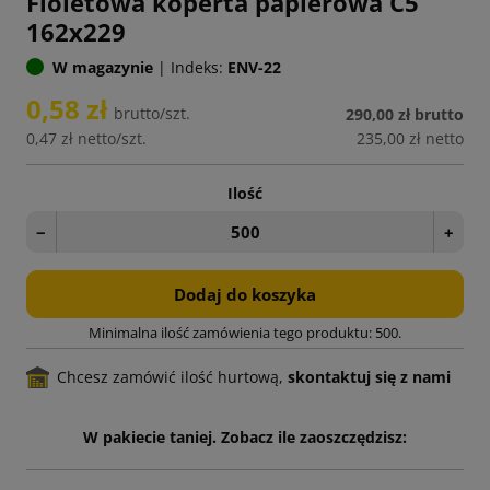
Fioletowa koperta papierowa C5
162x229
W magazynie
|
Indeks:
ENV-22
0,58 zł
brutto/szt.
290,00 zł
brutto
0,47 zł
netto/szt.
235,00 zł
netto
Ilość
−
+
Dodaj do koszyka
Minimalna ilość zamówienia tego produktu: 500.
Chcesz zamówić ilość hurtową,
skontaktuj się z nami
W pakiecie taniej. Zobacz ile zaoszczędzisz: