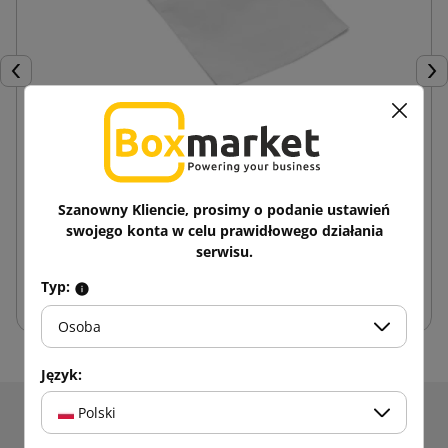
Poprzedni
Nas
Woreczki strunowe 50x70 (paczka 100 szt.)
Szanowny Kliencie, prosimy o podanie ustawień
1,53 zł
od
brutto
swojego konta w celu prawidłowego działania
serwisu.
Dodaj do koszyka
Typ:
Osoba
Język:
Polski
Otrzymuj informacje o nowościach i promocjach.