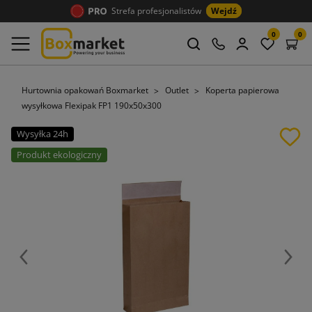
Strefa profesjonalistów
Wejdź
0
0
Hurtownia opakowań Boxmarket
Outlet
Koperta papierowa
wysyłkowa Flexipak FP1 190x50x300
Wysyłka 24h
Produkt ekologiczny
Poprzedni
Nast