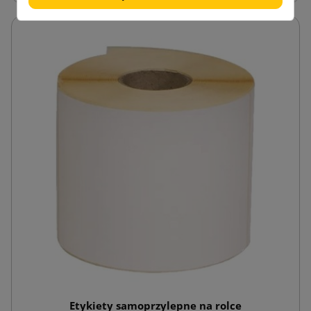
Etykiety samoprzylepne na rolce