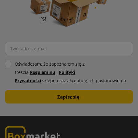
identyfikacji wizualnej firmy. Dzięki temu sprzedawca buduje
większą świadomość marki. Szeroka gama dostępnych
rodzajów taśm pozwala na dopasowanie ich do specyficznych
potrzeb użytkownika. Taśma pakowa jest prosta w aplikacji,
co w znaczącym stopniu przyspiesza proces pakowania.
Folia bąbelkowa
Oświadczam, że zapoznałem się z
Folia bąbelkowa
dzięki swojej unikalnej budowie zapewnia
treścią
Regulaminu
i
Polityki
doskonałą ochronę i amortyzację przed uszkodzeniami
Prywatności
sklepu oraz akceptuję ich postanowienia.
mechanicznymi. Składa się z pęcherzyków powietrza, które
działają jak poduszki, co sprawia, że absorbują wstrząsy i
wibracje. To idealne rozwiązanie do ochrony cennych i
delikatnych przedmiotów.
Szeroki wybór folii bąbelkowej pozwala na dopasowanie jej do
specyficznych potrzeb użytkowania i transportowanych