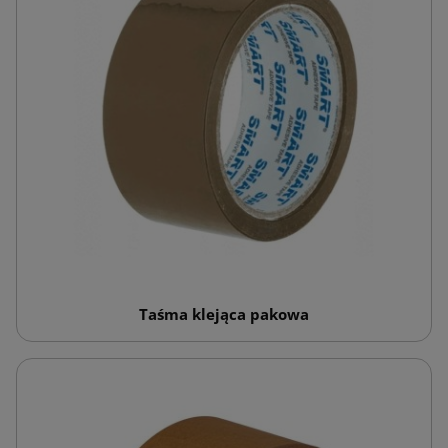
Taśma klejąca pakowa