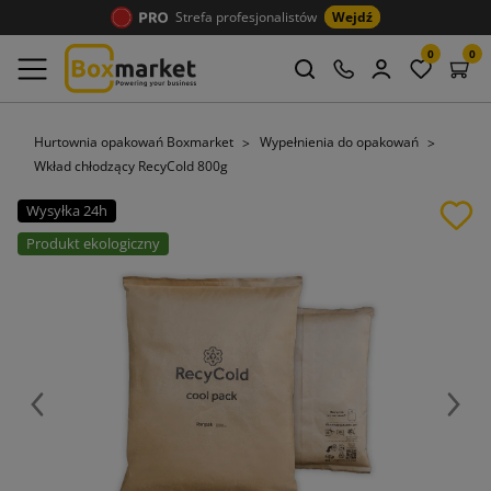
Strefa profesjonalistów
Wejdź
0
0
Hurtownia opakowań Boxmarket
Wypełnienia do opakowań
Wkład chłodzący RecyCold 800g
Wysyłka 24h
Produkt ekologiczny
Poprzedni
Nast