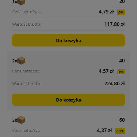
20
1x
4,79 zł
-5%
117,80 zł
Do koszyka
40
2x
4,57 zł
-9%
224,80 zł
Do koszyka
60
3x
4,37 zł
-13%