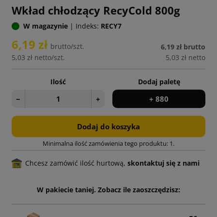
Wkład chłodzący RecyCold 800g
W magazynie
|
Indeks:
RECY7
6,19 zł
brutto/szt.
6,19 zł
brutto
5,03 zł
netto/szt.
5,03 zł
netto
Ilość
Dodaj paletę
−
+
+ 880
Dodaj do koszyka
Minimalna ilość zamówienia tego produktu: 1.
Chcesz zamówić ilość hurtową,
skontaktuj się z nami
W pakiecie taniej. Zobacz ile zaoszczędzisz: