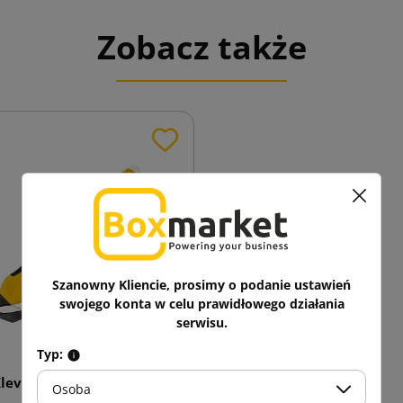
Zobacz także
Szanowny Kliencie, prosimy o podanie ustawień
swojego konta w celu prawidłowego działania
serwisu.
Typ:
Klever X-Change Double
Osoba