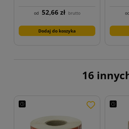
52,66 zł
od
brutto
o
Dodaj do koszyka
16 innyc