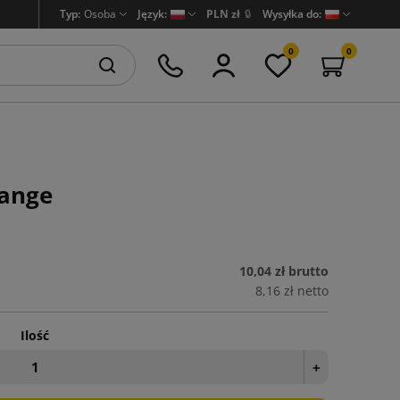
Typ:
Osoba
Język:
PLN zł
🔒
Wysyłka do:
0
0
hange
10,04 zł
brutto
8,16 zł
netto
Ilość
+