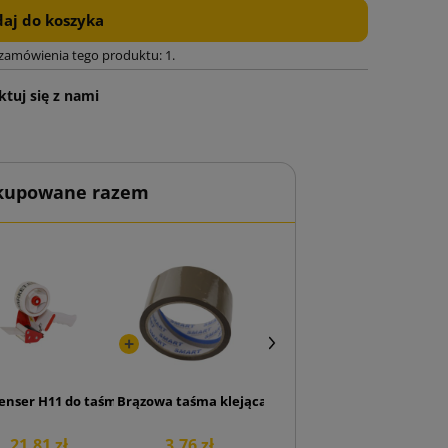
aj do koszyka
 zamówienia tego produktu: 1.
tuj się z nami
 kupowane razem
enser H11 do taśmy 50mm
Brązowa taśma klejąca SMART Akryl 48/50
21,81 zł
3,76 zł