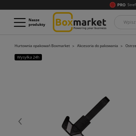
Stref
Nasze
produkty
Hurtownia opakowań Boxmarket
Akcesoria do pakowania
Ostrz
Wysyłka 24h
Poprzedni