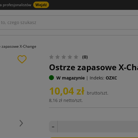
a profesjonalistów
Wejdź
e zapasowe X-Change
(0)
Ostrze zapasowe X-C
W magazynie
|
Indeks:
OZXC
10,04 zł
brutto/szt.
8,16 zł
netto/szt.
Następny
−