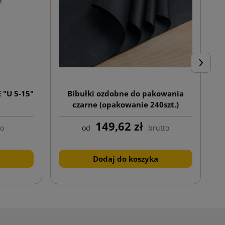
Następn
E "U 5-15"
Bibułki ozdobne do pakowania
czarne (opakowanie 240szt.)
p
149,62 zł
to
od
brutto
Dodaj do koszyka