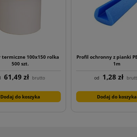
y termiczne 100x150 rolka
Profil ochronny z pianki P
500 szt.
1m
61,49 zł
1,28 zł
d
brutto
od
brut
Dodaj do koszyka
Dodaj do koszyka