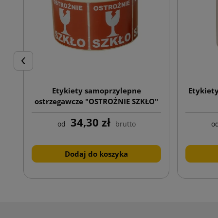
Poprzedni
Etykiety samoprzylepne
Etykiet
ostrzegawcze "OSTROŻNIE SZKŁO"
rolka 1000 szt.
34,30 zł
od
brutto
o
Dodaj do koszyka