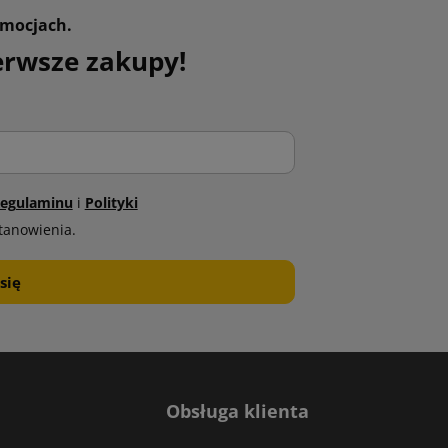
omocjach.
erwsze zakupy!
egulaminu
i
Polityki
tanowienia.
Obsługa klienta