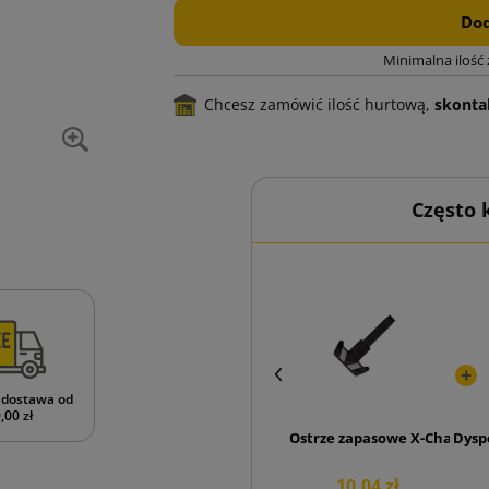
Dod
Minimalna ilość
Chcesz zamówić ilość hurtową,
skontak
Często
dostawa od
,00 zł
Ostrze zapasowe X-Change
Dysp
10,04 zł