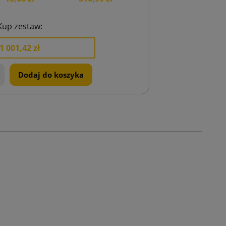
Kup zestaw:
1 001,42 zł
+
Dodaj do koszyka