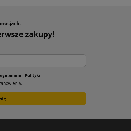
omocjach.
erwsze zakupy!
egulaminu
i
Polityki
tanowienia.