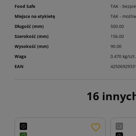
Food Safe
TAK - bezpie
Miejsce na etykietę
TAK - możli
Długość (mm)
500.00
Szerokość (mm)
156.00
Wysokość (mm)
90.00
Waga
0.470 kg/szt.
EAN
4250692933
16 innyc