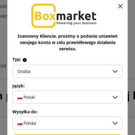
czny do kontaktu z żywnością
wość oznaczenia pojemnika
Szanowny Kliencie, prosimy o podanie ustawień
swojego konta w celu prawidłowego działania
serwisu.
Typ:
124
Osoba
Język:
h produktów w tej samej k
Polski
Wysyłka do:
Polska