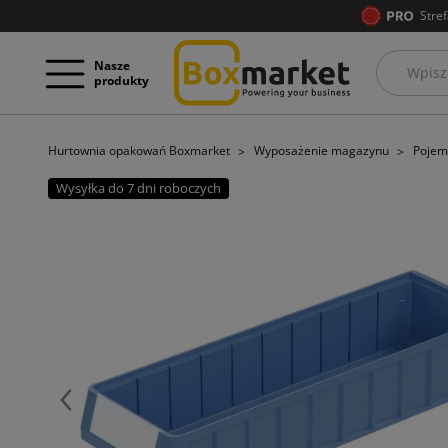
Stref
Nasze
produkty
Hurtownia opakowań Boxmarket
Wyposażenie magazynu
Pojem
Wysyłka do 7 dni roboczych
Poprzedni