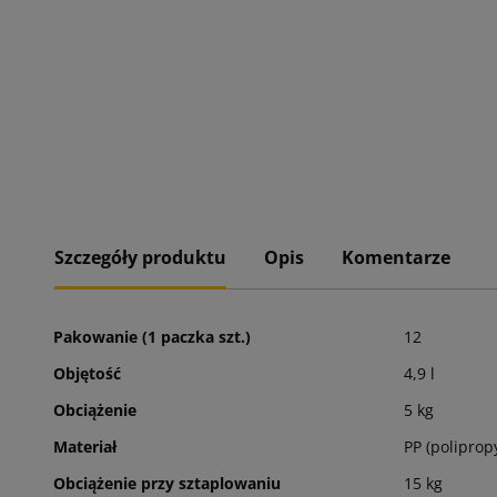
Szczegóły produktu
Opis
Komentarze
Pakowanie (1 paczka szt.)
12
Objętość
4,9 l
Obciążenie
5 kg
Materiał
PP (poliprop
Obciążenie przy sztaplowaniu
15 kg