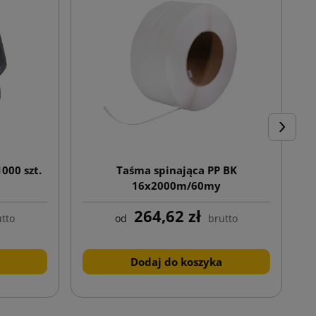
Następn
000 szt.
Taśma spinająca PP BK
16x2000m/60my
264,62 zł
tto
od
brutto
Dodaj do koszyka