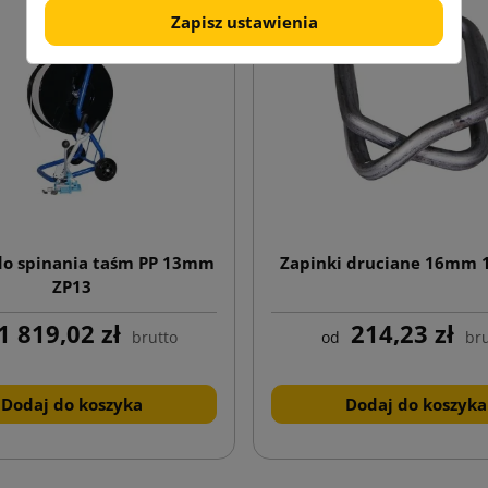
Zapisz ustawienia
do spinania taśm PP 13mm
Zapinki druciane 16mm 1
ZP13
1 819,02 zł
214,23 zł
brutto
od
bru
Dodaj do koszyka
Dodaj do koszyka