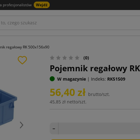
a profesjonalistów
Wejdź
nik regałowy RK 500x156x90
(0)
Pojemnik regałowy RK
W magazynie
|
Indeks:
RK51509
56,40 zł
brutto/szt.
45,85 zł
netto/szt.
Następny
−