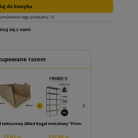
aj do koszyka
zamówienia tego produktu: 12.
tuj się z nami
 kupowane razem
156x90
ł tekturowy 300x400x200
Regał metalowy "Primo II" 180x80x30 5P 500 kg
13,63 zł
310,99 zł