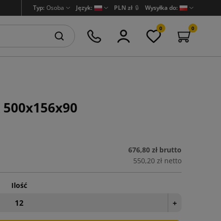
Typ:
Osoba
Język:
PLN zł
🔒
Wysyłka do:
0
0
 500x156x90
676,80 zł
brutto
550,20 zł
netto
Ilość
+