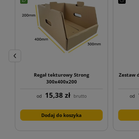
Poprzedni
Regał tekturowy Strong
Zestaw 
300x400x200
15,38 zł
od
brutto
od
Dodaj do koszyka