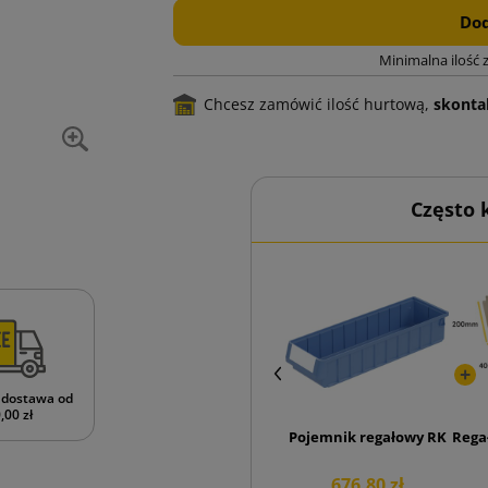
Dod
Minimalna ilość 
Chcesz zamówić ilość hurtową,
skontak
Często
dostawa od
,00 zł
Pojemnik regałowy RK 500x
Rega
676,80 zł