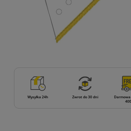
Wysyłka 24h
Zwrot do 30 dni
Darmowa 
400