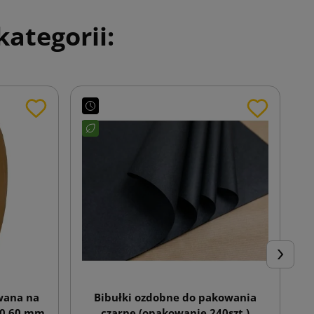
ategorii:
Następn
wana na
Bibułki ozdobne do pakowania
00 60 mm
czarne (opakowanie 240szt.)