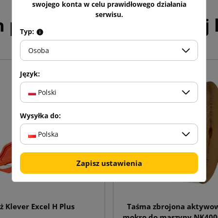
swojego konta w celu prawidłowego działania
serwisu.
h produktów w tej samej k
Typ:
Osoba
Język:
Polski
Wysyłka do:
Polska
Zapisz ustawienia
ż Klever Excel H Plus
Taśma zbrojona aktywo
mokro do maszyny NK40