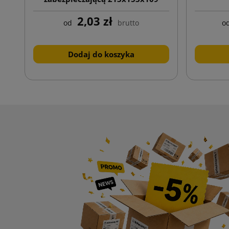
2,03 zł
od
brutto
o
Dodaj do koszyka