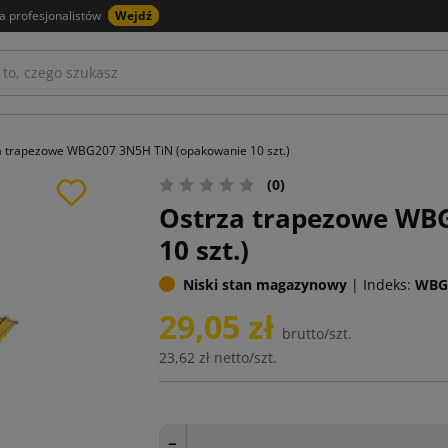
a profesjonalistów
Wejdź
a trapezowe WBG207 3N5H TiN (opakowanie 10 szt.)
(0)
Ostrza trapezowe WB
10 szt.)
Niski stan magazynowy
|
Indeks:
WBG
29,05 zł
brutto/szt.
23,62 zł
netto/szt.
−