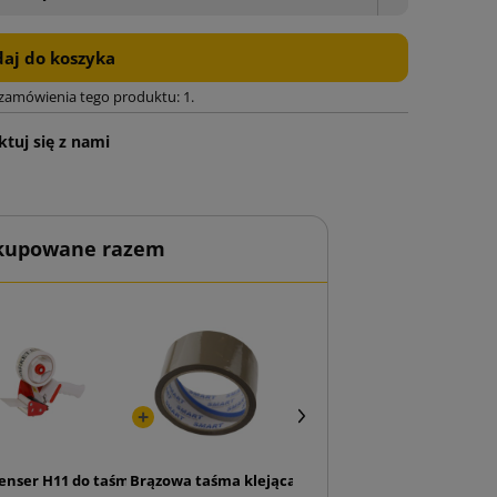
aj do koszyka
 zamówienia tego produktu: 1.
tuj się z nami
 kupowane razem
5H TiN (opakowanie 10 szt.)
enser H11 do taśmy 50mm
Brązowa taśma klejąca SMART Akryl 48/50