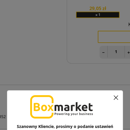
29,05 zł
x 1
−
352
Szanowny Kliencie, prosimy o podanie ustawień