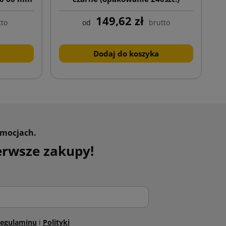
149,62 zł
tto
od
brutto
Dodaj do koszyka
omocjach.
erwsze zakupy!
egulaminu
i
Polityki