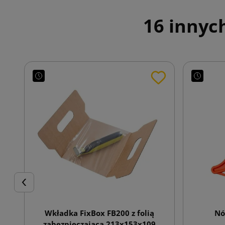
16 innyc
Poprzedni
Wkładka FixBox FB200 z folią
Nó
zabezpieczającą 213x153x109