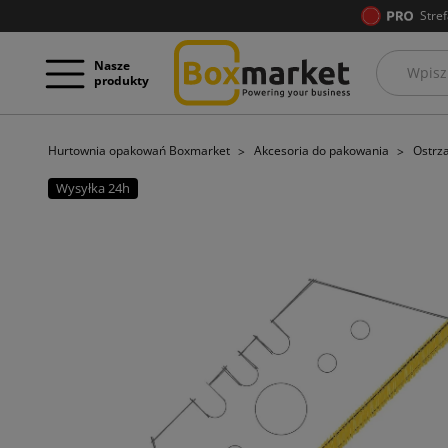
Stref
Nasze
produkty
Hurtownia opakowań Boxmarket
Akcesoria do pakowania
Ostrz
Wysyłka 24h