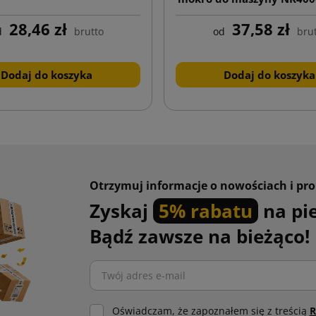
x 200 mb
28,46 zł
37,58 zł
d
brutto
od
bru
Dodaj do koszyka
Dodaj do koszyka
Otrzymuj informacje o nowościach i pr
Zyskaj
5% rabatu
na pi
Bądź zawsze na bieżąco!
Oświadczam, że zapoznałem się z treścią
R