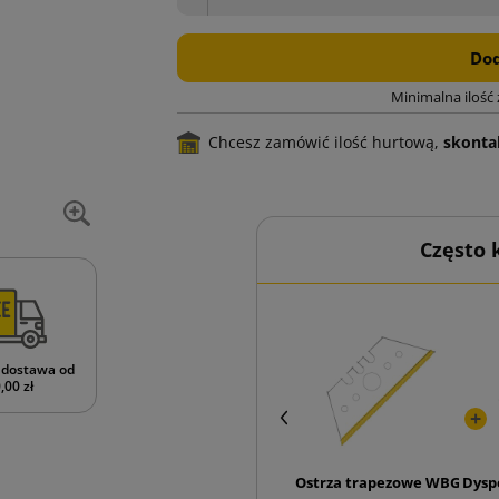
Dod
Minimalna ilość
Chcesz zamówić ilość hurtową,
skontak
Często
dostawa od
,00 zł
Ostrza trapezowe WBG207 3N
Dysp