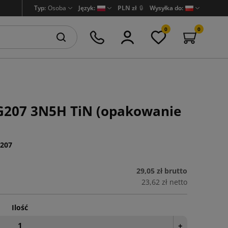
Typ:
Osoba
Język:
PLN zł
🔒
Wysyłka do:
0
0
G207 3N5H TiN (opakowanie
207
29,05 zł
brutto
23,62 zł
netto
Ilość
+