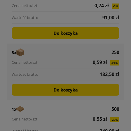
0,74 zł
-5%
91,00 zł
Do koszyka
250
5x
0,59 zł
-24%
182,50 zł
Do koszyka
500
1x
0,55 zł
-29%