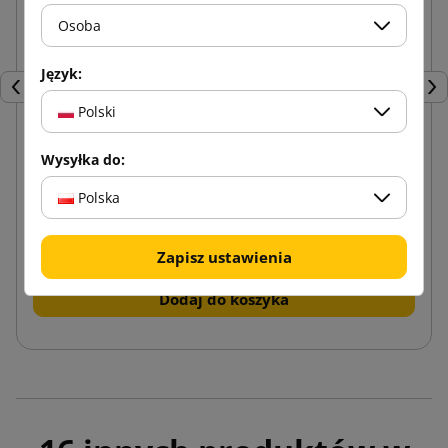
Osoba
Język:
Poprzedni
Nas
Polski
Wysyłka do:
Wiórki papierowe Biały 5kg
Polska
116,84 zł
od
brutto
Zapisz ustawienia
Dodaj do koszyka