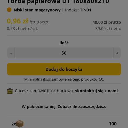
Torba papierowa D1 180x80x210
Niski stan magazynowy
|
Indeks:
TP-D1
0,96 zł
brutto/szt.
48,00 zł
brutto
0,78 zł
netto/szt.
39,00 zł
netto
Ilość
−
+
Dodaj do koszyka
Minimalna ilość zamówienia tego produktu: 50.
Chcesz zamówić ilość hurtową,
skontaktuj się z nami
W pakiecie taniej. Zobacz ile zaoszczędzisz:
100
2x