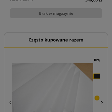
340,00 zł
Brak w magazynie
Często kupowane razem
Brązowe pu