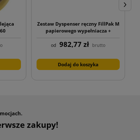
Następn
lejąca
Zestaw Dyspenser ręczny FillPak M
T
/60
papierowego wypełniacza +
Papierowy wypełniacz Greenline
982,77 zł
70g 350x380
to
od
brutto
Dodaj do koszyka
omocjach.
erwsze zakupy!