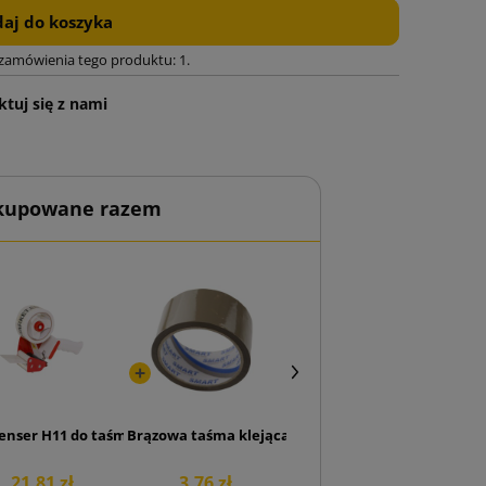
aj do koszyka
 zamówienia tego produktu: 1.
tuj się z nami
 kupowane razem
enser H11 do taśmy 50mm
Brązowa taśma klejąca SMART Akryl 48/50
21,81 zł
3,76 zł