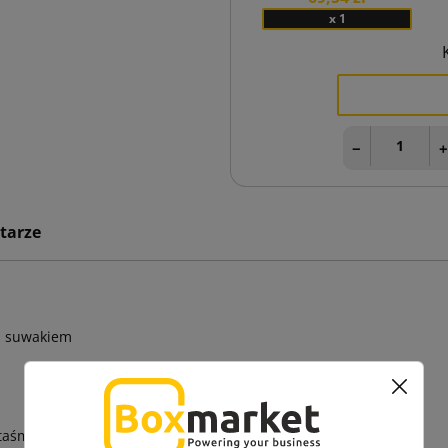
x 1
−
tarze
 z suwakiem
i taśm, cięcie hobbistyczne, cięcie kartonu, cięcie worków