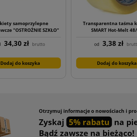
kiety samoprzylepne
Transparentna taśma k
awcze "OSTROŻNIE SZKŁO"
SMART Hot-Melt 48
rolka 1000 szt.
34,30 zł
3,38 zł
d
brutto
od
brut
Dodaj do koszyka
Dodaj do koszyka
Otrzymuj informacje o nowościach i pr
Zyskaj
5% rabatu
na pi
Bądź zawsze na bieżąco!