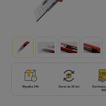
Wysyłka 24h
Zwrot do 30 dni
Darmowa 
400