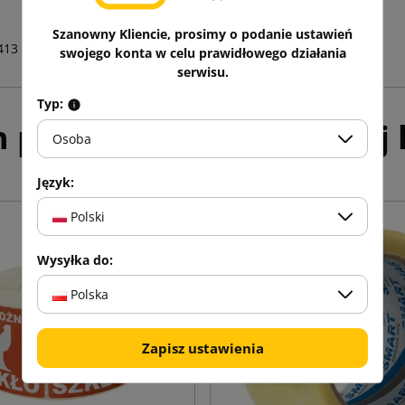
Szanowny Kliencie, prosimy o podanie ustawień
413
swojego konta w celu prawidłowego działania
serwisu.
Typ:
h produktów w tej samej k
Osoba
Język:
Polski
Wysyłka do:
Polska
Zapisz ustawienia