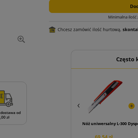
Dod
Minimalna ilość
Chcesz zamówić ilość hurtową,
skontak
Często
dostawa od
,00 zł
Nóż uniwersalny L-300
Dysp
69,54 zł