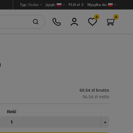
Typ:
Osoba
Język:
PLN zł
🔒
Wysyłka do:
0
0
0
69,54 zł
brutto
56,54 zł
netto
Ilość
+