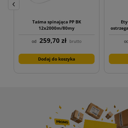
Poprzedni
Taśma spinająca PP BK
Ety
12x2000m/80my
ostrzeg
259,70 zł
od
brutto
o
Dodaj do koszyka