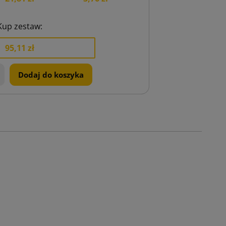
Kup zestaw:
95,11 zł
+
Dodaj do koszyka