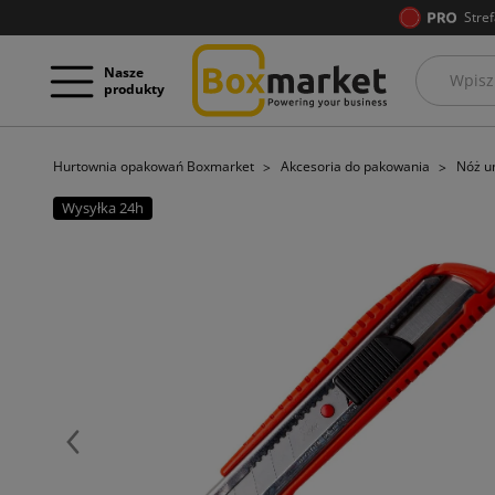
Stref
Nasze
produkty
Hurtownia opakowań Boxmarket
Akcesoria do pakowania
Nóż u
Wysyłka 24h
Poprzedni