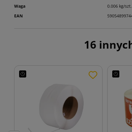
Waga
0.006 kg/szt.
EAN
5905489974
16 innyc