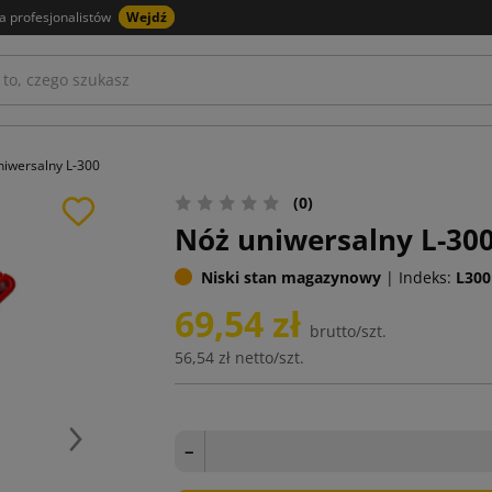
a profesjonalistów
Wejdź
niwersalny L-300
(0)
Nóż uniwersalny L-30
Niski stan magazynowy
|
Indeks:
L300
69,54 zł
brutto/szt.
56,54 zł
netto/szt.
Następny
−