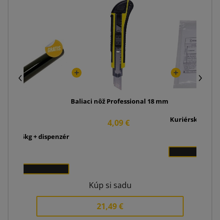
Baliaci nôž Professional 18 mm
Kuriérske obálk
4,09 €
ierna 1,5kg + dispenzér
5
40 €
x 1
Kúp si sadu
21,49 €