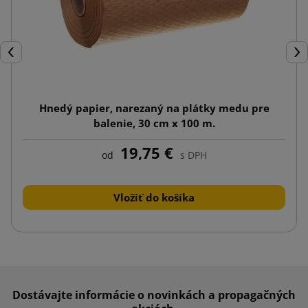
Späť
Ďal
Hnedý papier, narezaný na plátky medu pre
balenie, 30 cm x 100 m.
19,75 €
od
s DPH
Vložiť do košíka
Dostávajte informácie o novinkách a propagačných