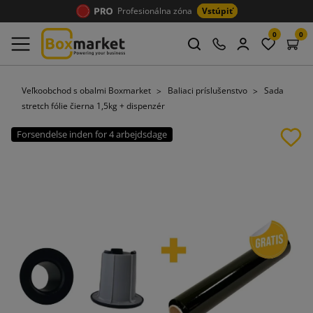
Profesionálna zóna
Vstúpiť
0
0
Veľkoobchod s obalmi Boxmarket
Baliaci príslušenstvo
Sada
stretch fólie čierna 1,5kg + dispenzér
Forsendelse inden for 4 arbejdsdage