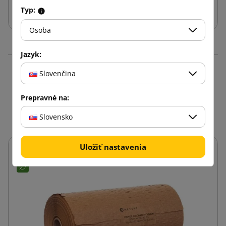
Vložiť do košíka
Typ:
Osoba
Jazyk:
Slovenčina
Produkty v rovnakej
kategórii: 16
Prepravné na:
Slovensko
Uložiť nastavenia