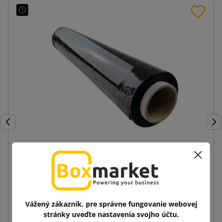
Späť
Ďal
Čierna fólia stretch 23mic 1,5kg hrubá (hmotnosť
s rolkou)
8,33 €
od
s DPH
Vážený zákazník, pre správne fungovanie webovej
stránky uveďte nastavenia svojho účtu.