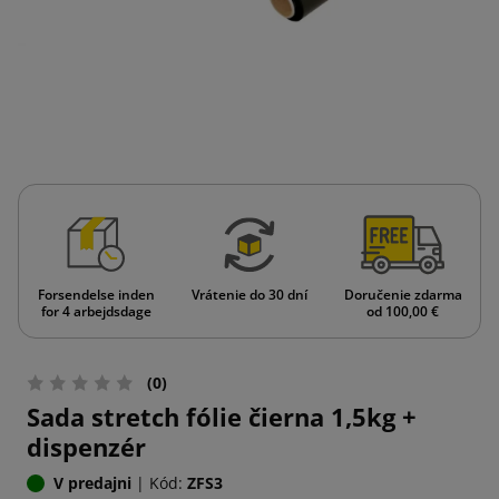
Forsendelse inden
Vrátenie do 30 dní
Doručenie zdarma
for 4 arbejdsdage
od 100,00 €
(0)
Sada stretch fólie čierna 1,5kg +
dispenzér
V predajni
|
Kód:
ZFS3