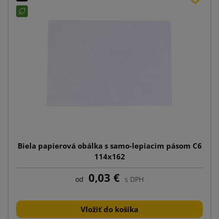
Biela papierová obálka s samo-lepiacim pásom C6
114x162
0,03 €
od
s DPH
Vložiť do košíka