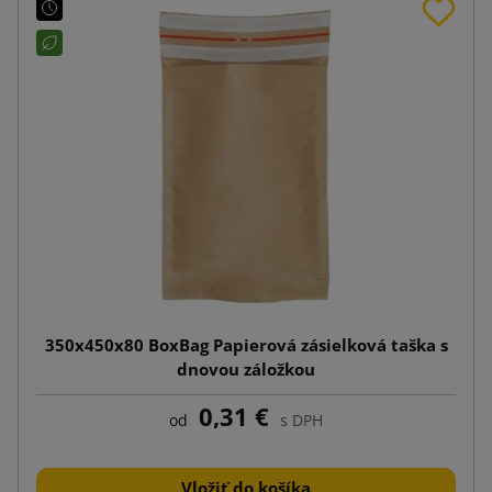
350x450x80 BoxBag Papierová zásielková taška s
dnovou záložkou
0,31 €
od
s DPH
Vložiť do košíka