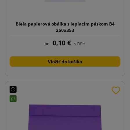
Biela papierová obálka s lepiacim páskom B4
250x353
0,10 €
od
s DPH
Vložiť do košíka