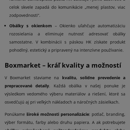
celok skvele zapadá do komunikácie „menej plastov, viac
zodpovednosti“.
Obálky s okienkom
– Okienko uľahčuje automatizáciu
rozosielania a eliminuje nutnosť adresovať obálky
samostatne. V kombinácii s páskou HK získate produkt
pohodlný, estetický a pripravený na intenzívne používanie.
Boxmarket – kráľ kvality a možností
V Boxmarket staviame na
kvalitu, solídne prevedenie a
prepracované detaily
. Každá obálka v našej ponuke je
výsledkom vedomého výberu materiálov a riešení, ktoré sa
osvedčujú aj pri veľkých nákladoch a náročných zásielkach.
Ponúkame
široké možnosti personalizácie
: potlač, branding,
výber formátu, farby alebo druhu papiera. A ak potrebujete