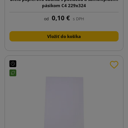
pásikom C4 229x324
0,10 €
od
s DPH
Vložiť do košíka