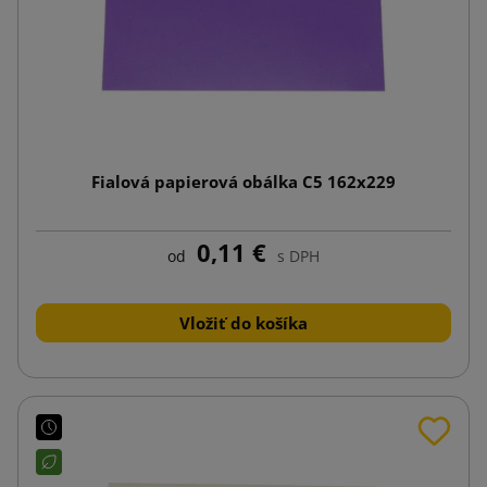
Fialová papierová obálka C5 162x229
0,11 €
od
s DPH
Vložiť do košíka