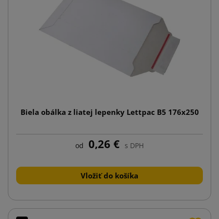
Biela obálka z liatej lepenky Lettpac B5 176x250
0,26 €
od
s DPH
Vložiť do košíka