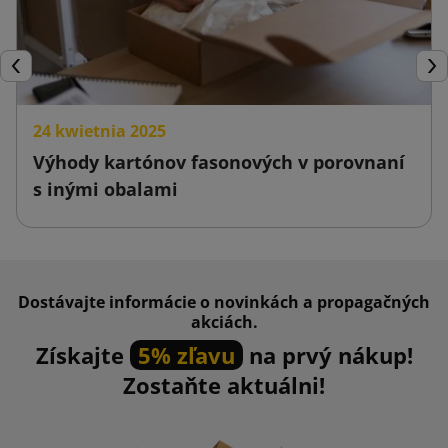
Späť
Ďal
24 kwietnia 2025
Výhody kartónov fasonových v porovnaní
s inými obalami
Dostávajte informácie o novinkách a propagačných
akciách.
Získajte
5% zľavu
na prvý nákup!
Zostaňte aktuálni!