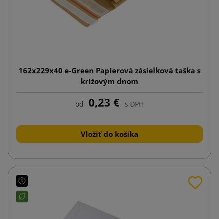
162x229x40 e-Green Papierová zásielková taška s
krížovým dnom
0,23 €
od
s DPH
Vložiť do košíka