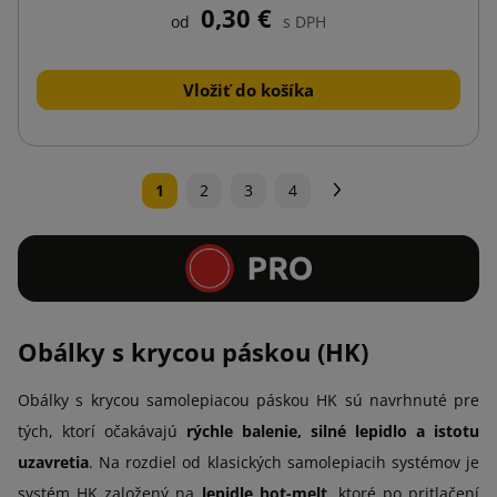
0,30 €
od
s DPH
Vložiť do košíka
Ďalej
1
2
3
4
Obálky s krycou páskou (HK)
Obálky s krycou samolepiacou páskou HK sú navrhnuté pre
tých, ktorí očakávajú
rýchle balenie, silné lepidlo a istotu
uzavretia
. Na rozdiel od klasických samolepiacih systémov je
systém HK založený na
lepidle hot-melt
, ktoré po pritlačení