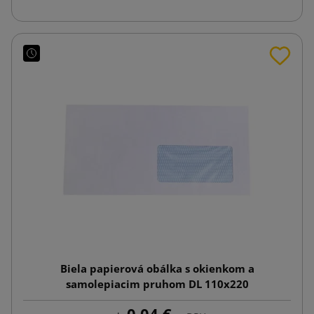
Biela papierová obálka s okienkom a
samolepiacim pruhom DL 110x220
0,04 €