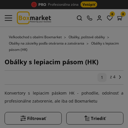
Profesionálna zóna
Vstúpiť
0
0
Veľkoobchod s obalmi Boxmarket
Obálky, poštové obálky
Obálky na zásielky podľa otvárania a zatvárania
Obálky s lepiacim
pásom (HK)
Obálky s lepiacim pásom (HK)
z 4
Ďal
1
Konvertory s lepiacim páskom HK - pohodlie, odolnosť a
profesionálne zatvorenie, ale iba od Boxmarketu
Filtrovať
Triediť