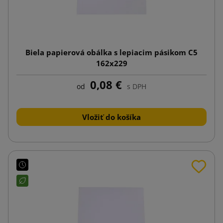
Biela papierová obálka s lepiacim pásikom C5
162x229
0,08 €
od
s DPH
Vložiť do košíka