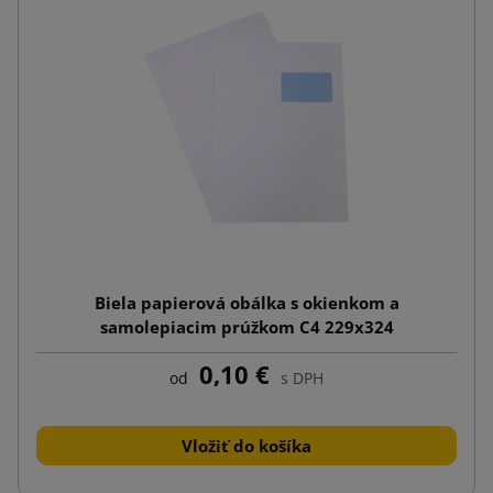
Biela papierová obálka s okienkom a
samolepiacim prúžkom C4 229x324
0,10 €
od
s DPH
Vložiť do košíka