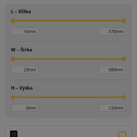
L – Dĺžka
mm
mm
W – Šírka
mm
mm
H – Výška
mm
mm