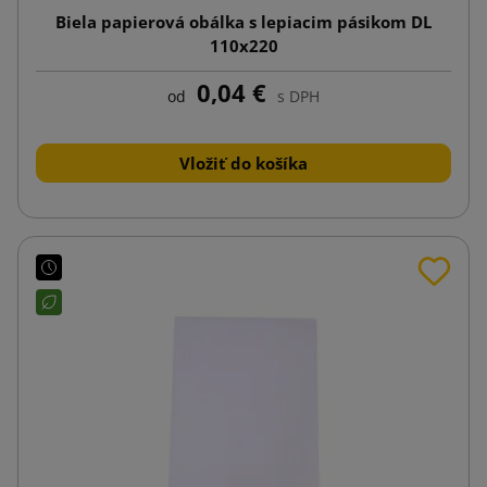
Biela papierová obálka s lepiacim pásikom DL
110x220
0,04 €
od
s DPH
Vložiť do košíka