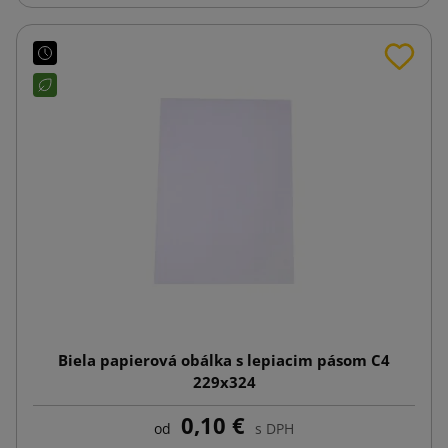
Biela papierová obálka s lepiacim pásom C4
229x324
0,10 €
od
s DPH