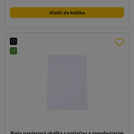
Vložiť do košíka
Biela papierová obálka s potlačou a samolepiacim