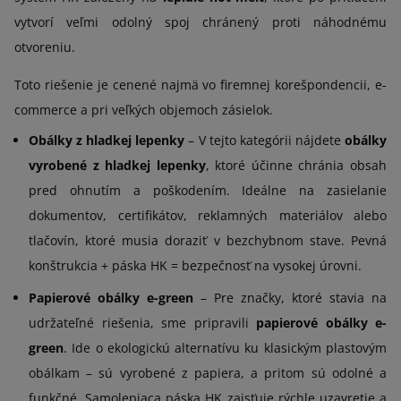
vytvorí veľmi odolný spoj chránený proti náhodnému
otvoreniu.
Toto riešenie je cenené najmä vo firemnej korešpondencii, e-
commerce a pri veľkých objemoch zásielok.
Obálky z hladkej lepenky
– V tejto kategórii nájdete
obálky
vyrobené z hladkej lepenky
, ktoré účinne chránia obsah
pred ohnutím a poškodením. Ideálne na zasielanie
dokumentov, certifikátov, reklamných materiálov alebo
tlačovín, ktoré musia doraziť v bezchybnom stave. Pevná
konštrukcia + páska HK = bezpečnosť na vysokej úrovni.
Papierové obálky e-green
– Pre značky, ktoré stavia na
udržateľné riešenia, sme pripravili
papierové obálky e-
green
. Ide o ekologickú alternatívu ku klasickým plastovým
obálkam – sú vyrobené z papiera, a pritom sú odolné a
funkčné. Samolepiaca páska HK zaisťuje rýchle uzavretie a