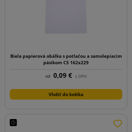
Biela papierová obálka s potlačou a samolepiacim
pásikom C5 162x229
0,09 €
od
s DPH
Vložiť do košíka