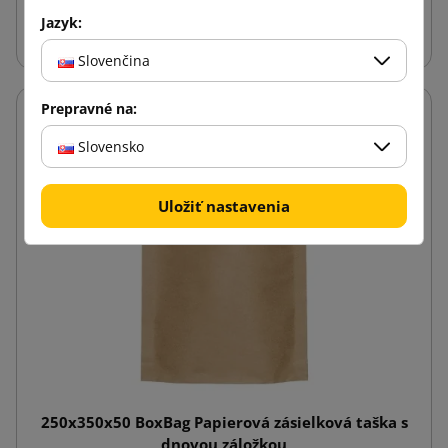
Vložiť do košíka
Jazyk:
Slovenčina
Prepravné na:
Slovensko
Uložiť nastavenia
250x350x50 BoxBag Papierová zásielková taška s
dnovou záložkou