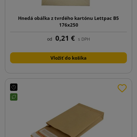
Hnedá obálka z tvrdého kartónu Lettpac B5
176x250
0,21 €
od
s DPH
Vložiť do košíka