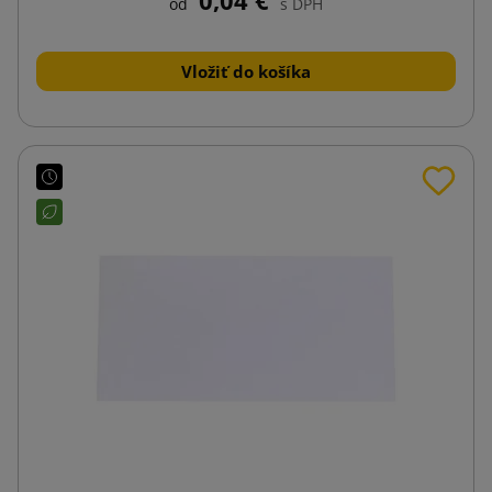
od
s DPH
Vložiť do košíka