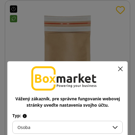
Vážený zákazník, pre správne fungovanie webovej
200x229x40 BoxBag Papierová zásielková taška s
stránky uveďte nastavenia svojho účtu.
dnovou záložkou
Typ:
0,18 €
od
s DPH
Osoba