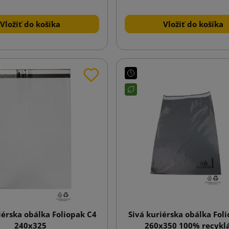
Vložiť do košíka
Vložiť do košíka
iérska obálka Foliopak C4
Sivá kuriérska obálka Fol
240x325
260x350 100% recykl