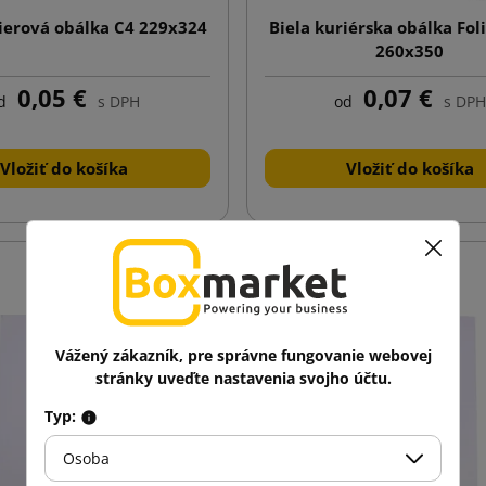
ierová obálka C4 229x324
Biela kuriérska obálka Fol
260x350
0,05 €
0,07 €
d
s DPH
od
s DPH
Vložiť do košíka
Vložiť do košíka
Vážený zákazník, pre správne fungovanie webovej
stránky uveďte nastavenia svojho účtu.
Typ:
Osoba