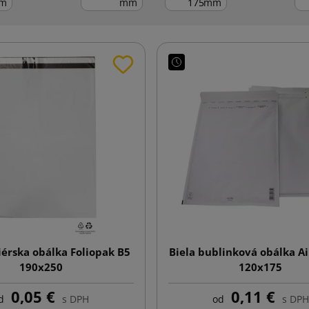
m
mm
mm
iérska obálka Foliopak B5
Biela bublinková obálka A
190x250
120x175
0,05 €
0,11 €
d
s DPH
od
s DPH