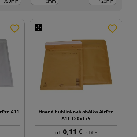
mm
mm
mm
irPro A11
Hnedá bublinková obálka AirPro
A11 120x175
0,11 €
od
s DPH