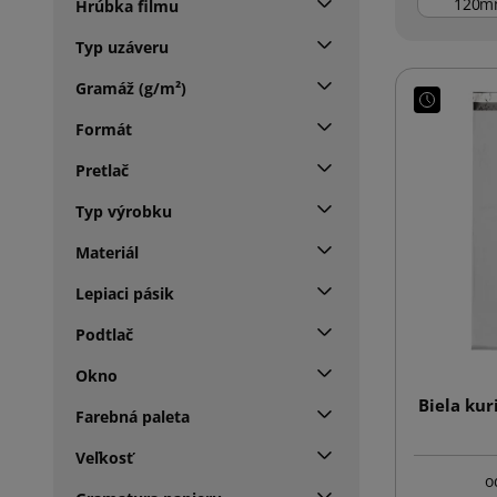
m
Hrúbka filmu
Typ uzáveru
Gramáž (g/m²)
Formát
Pretlač
Typ výrobku
Materiál
Lepiaci pásik
Podtlač
Okno
Biela kur
Farebná paleta
Veľkosť
o