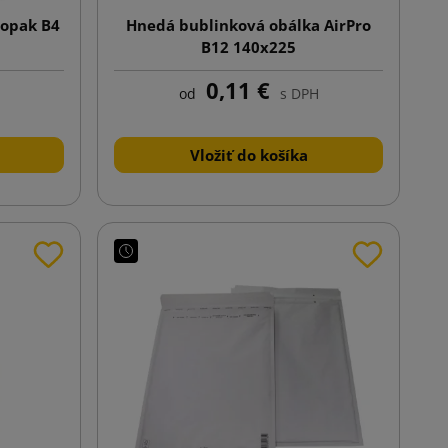
iopak B4
Hnedá bublinková obálka AirPro
B12 140x225
0,11 €
od
s DPH
Vložiť do košíka