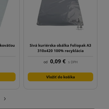
ukoväťou
Sivá kuriérska obálka Foliopak A3
310x420 100% recyklácia
0,09 €
od
s DPH
Vložiť do košíka
Ďalej