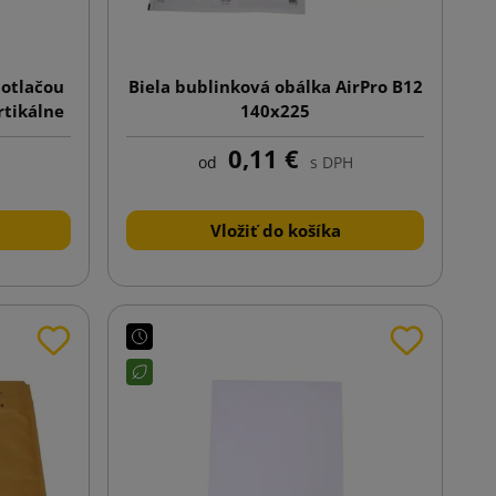
potlačou
Biela bublinková obálka AirPro B12
rtikálne
140x225
0,11 €
od
s DPH
Vložiť do košíka