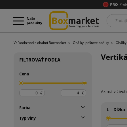
Prof
Naše
produkty
Veľkoobchod s obalmi Boxmarket
Obálky, poštové obálky
Obálky 
Vertiká
FILTROVAŤ PODĽA
Cena
Ak má v život
€
€
Farba
L – Dĺžka
Typ vlny