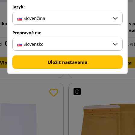
Jazyk:
Slovenčina
álka C5 162x229 z papiera
Bielá papierová obálka s 
vo formáte C5 162x229 ve
Prepravné na:
0,05 €
0,05 €
Slovensko
d
s DPH
od
s DPH
Uložiť nastavenia
Vložiť do košíka
Vložiť do košíka