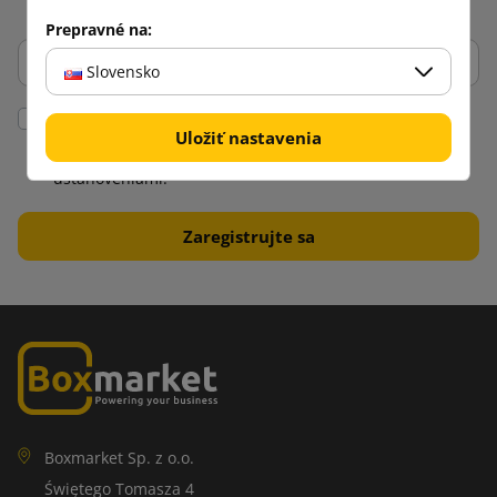
Prepravné na:
Slovensko
Vyhlasujem, že som si prečítal
Predpisy
a
Zásady
Uložiť nastavenia
ochrany osobných údajov
obchodu a súhlasím s ich
ustanoveniami.
Boxmarket Sp. z o.o.
Świętego Tomasza 4