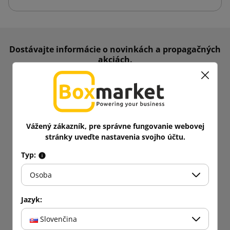
Dostávajte informácie o novinkách a propagačných
akciách.
Získajte
5% zľavu
na prvý nákup!
Zostaňte aktuálni!
Vážený zákazník, pre správne fungovanie webovej
stránky uveďte nastavenia svojho účtu.
Typ:
Osoba
Jazyk:
Slovenčina