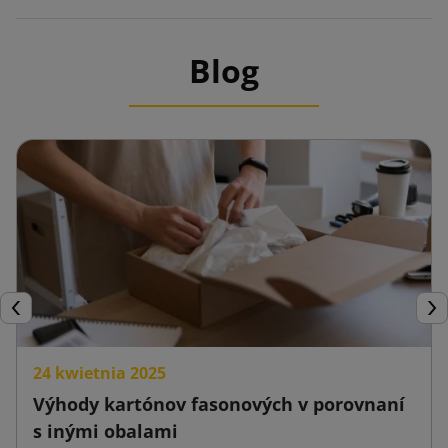
Blog
Späť
Ďal
24 kwietnia 2025
Výhody kartónov fasonových v porovnaní
s inými obalami