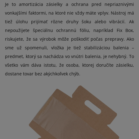
Je to amortizácia zásielky a ochrana pred nepriaznivými
vonkajšími faktormi, na ktoré nie vždy máte vplyv. Nástroj má
tiež úlohu prijímať rôzne druhy šoku alebo vibrácií. Ak
nepoužijete špeciálnu ochrannú fóliu, napríklad Fix Box,
riskujete, že sa výrobok môže poškodiť počas prepravy. Ako
sme už spomenuli, vložka je tiež stabilizáciou balenia –
predmet, ktorý sa nachádza vo vnútri balenia, je nehybný. To
všetko vám dáva istotu, že osoba, ktorej doručíte zásielku,
dostane tovar bez akýchkoľvek chýb.