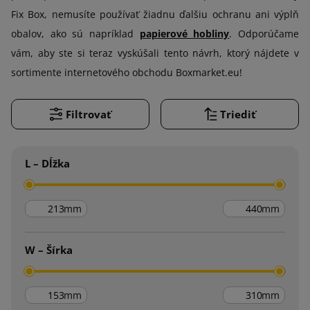
Fix Box, nemusíte používať žiadnu ďalšiu ochranu ani výplň
obalov, ako sú napríklad
papierové hobliny
. Odporúčame
vám, aby ste si teraz vyskúšali tento návrh, ktorý nájdete v
sortimente internetového obchodu Boxmarket.eu!
Filtrovať
Triediť
L – Dĺžka
mm
mm
W – Šírka
mm
mm