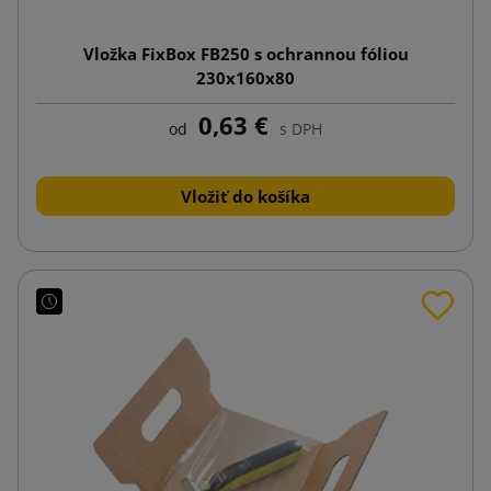
Vložka FixBox FB250 s ochrannou fóliou
230x160x80
0,63 €
od
s DPH
Vložiť do košíka