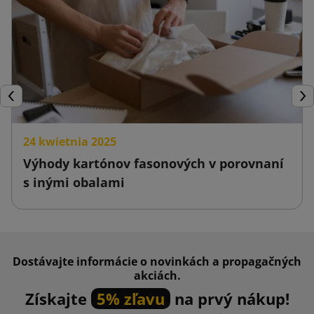
Späť
Ďal
24 kwietnia 2025
Výhody kartónov fasonových v porovnaní
s inými obalami
Dostávajte informácie o novinkách a propagačných
akciách.
Získajte
5% zľavu
na prvý nákup!