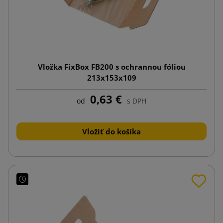
Vložka FixBox FB200 s ochrannou fóliou
213x153x109
0,63 €
od
s DPH
Vložiť do košíka