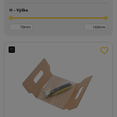
H – Výška
mm
mm