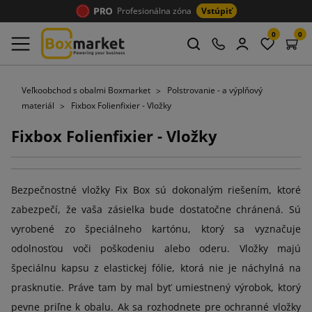
Profesionálna zóna
Vstúpiť
0
0
Veľkoobchod s obalmi Boxmarket
Polstrovanie - a výplňový
materiál
Fixbox Folienfixier - Vložky
Fixbox Folienfixier - Vložky
Bezpečnostné vložky Fix Box sú dokonalým riešením, ktoré
zabezpečí, že vaša zásielka bude dostatočne chránená. Sú
vyrobené zo špeciálneho kartónu, ktorý sa vyznačuje
odolnosťou voči poškodeniu alebo oderu. Vložky majú
špeciálnu kapsu z elastickej fólie, ktorá nie je náchylná na
prasknutie. Práve tam by mal byť umiestnený výrobok, ktorý
pevne priľne k obalu. Ak sa rozhodnete pre ochranné vložky