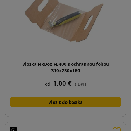
Vložka FixBox FB400 s ochrannou fóliou
310x230x160
1,00 €
od
s DPH
Vložiť do košíka