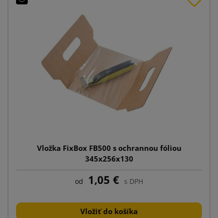
Vložka FixBox FB500 s ochrannou fóliou
345x256x130
1,05 €
od
s DPH
Vložiť do košíka