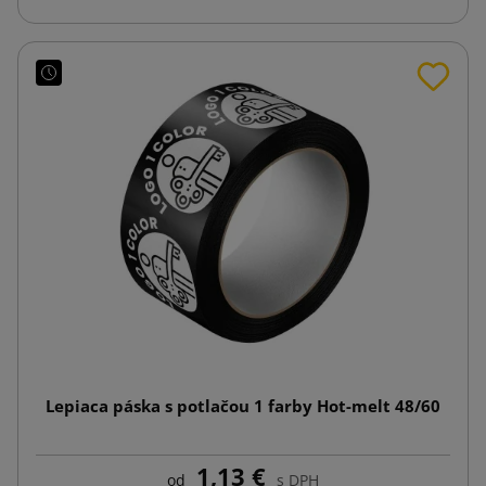
Lepiaca páska s potlačou 1 farby Hot-melt 48/60
1,13 €
od
s DPH