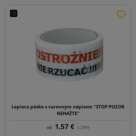
Lepiaca páska s varovným nápisom "STOP POZOR
NEHAŽTE"
1,57 €
od
s DPH