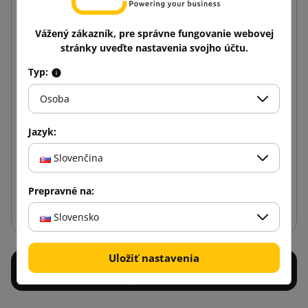
Vážený zákazník, pre správne fungovanie webovej
stránky uveďte nastavenia svojho účtu.
Typ:
Osoba
Papierová páska s potlačou 3 farby Solvent 50/54
Jazyk:
6,52 €
od
s DPH
Slovenčina
Prepravné na:
Vložiť do košíka
Slovensko
Uložiť nastavenia