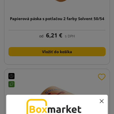
Papierová páska s potlačou 2 farby Solvent 50/54
6,21 €
od
s DPH
Vložiť do košíka