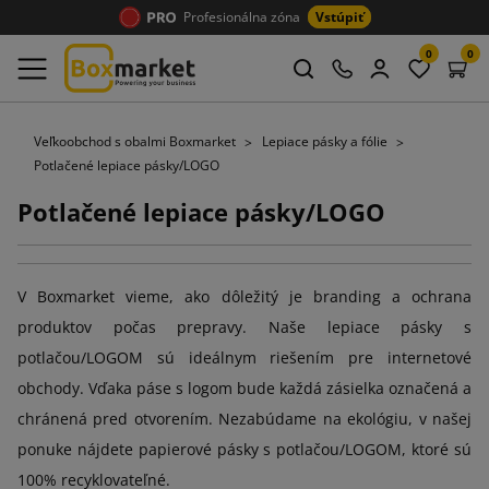
Profesionálna zóna
Vstúpiť
0
0
Veľkoobchod s obalmi Boxmarket
Lepiace pásky a fólie
Potlačené lepiace pásky/LOGO
Potlačené lepiace pásky/LOGO
V Boxmarket vieme, ako dôležitý je branding a ochrana
produktov počas prepravy. Naše lepiace pásky s
potlačou/LOGOM sú ideálnym riešením pre internetové
obchody. Vďaka páse s logom bude každá zásielka označená a
chránená pred otvorením. Nezabúdame na ekológiu, v našej
ponuke nájdete papierové pásky s potlačou/LOGOM, ktoré sú
100% recyklovateľné.