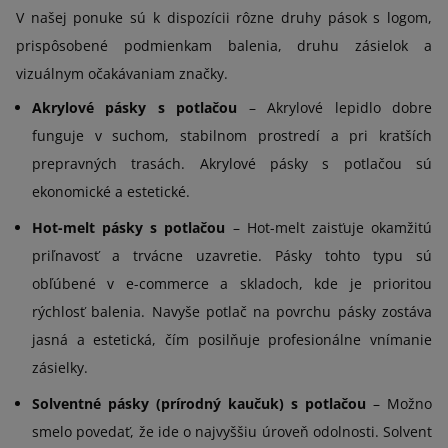
V našej ponuke sú k dispozícii rôzne druhy pások s logom,
prispôsobené podmienkam balenia, druhu zásielok a
vizuálnym očakávaniam značky.
Akrylové pásky s potlačou
– Akrylové lepidlo dobre
funguje v suchom, stabilnom prostredí a pri kratších
prepravných trasách. Akrylové pásky s potlačou sú
ekonomické a estetické.
Hot-melt pásky s potlačou
– Hot-melt zaisťuje okamžitú
priľnavosť a trvácne uzavretie. Pásky tohto typu sú
obľúbené v e-commerce a skladoch, kde je prioritou
rýchlosť balenia. Navyše potlač na povrchu pásky zostáva
jasná a estetická, čím posilňuje profesionálne vnímanie
zásielky.
Solventné pásky (prírodný kaučuk) s potlačou
– Možno
smelo povedať, že ide o najvyššiu úroveň odolnosti. Solvent