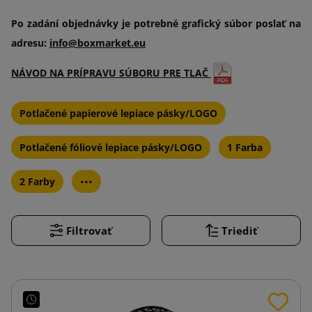
Po zadání objednávky je potrebné grafický súbor poslať na
adresu:
info@boxmarket.eu
NÁVOD NA PRÍPRAVU SÚBORU PRE TLAČ
Potlačené papierové lepiace pásky/LOGO
Potlačené fóliové lepiace pásky/LOGO
1 Farba
...
2 Farby
Filtrovať
Triediť