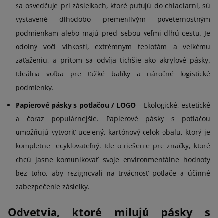
sa osvedčuje pri zásielkach, ktoré putujú do chladiarní, sú
vystavené dlhodobo premenlivým poveternostným
podmienkam alebo majú pred sebou veľmi dlhú cestu. Je
odolný voči vlhkosti, extrémnym teplotám a veľkému
zaťaženiu, a pritom sa odvíja tichšie ako akrylové pásky.
Ideálna voľba pre ťažké balíky a náročné logistické
podmienky.
Papierové pásky s potlačou / LOGO
– Ekologické, estetické
a čoraz populárnejšie. Papierové pásky s potlačou
umožňujú vytvoriť ucelený, kartónový celok obalu, ktorý je
kompletne recyklovateľný. Ide o riešenie pre značky, ktoré
chcú jasne komunikovať svoje environmentálne hodnoty
bez toho, aby rezignovali na trvácnosť potlače a účinné
zabezpečenie zásielky.
Odvetvia, ktoré milujú pásky s