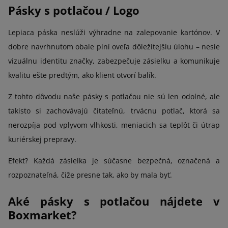
Pásky s potlačou / Logo
Lepiaca páska neslúži výhradne na zalepovanie kartónov. V
dobre navrhnutom obale plní oveľa dôležitejšiu úlohu – nesie
vizuálnu identitu značky, zabezpečuje zásielku a komunikuje
kvalitu ešte predtým, ako klient otvorí balík.
Z tohto dôvodu naše pásky s potlačou nie sú len odolné, ale
takisto si zachovávajú čitateľnú, trvácnu potlač, ktorá sa
nerozpíja pod vplyvom vlhkosti, meniacich sa teplôt či útrap
kuriérskej prepravy.
Efekt? Každá zásielka je súčasne bezpečná, označená a
rozpoznateľná, čiže presne tak, ako by mala byť.
Aké pásky s potlačou nájdete v
Boxmarket?