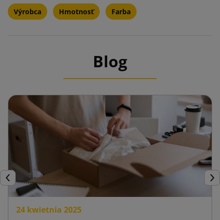
Výrobca
Hmotnosť
Farba
Blog
Späť
Ďal
24 kwietnia 2025