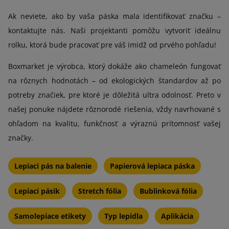
Ak neviete, ako by vaša páska mala identifikovať značku –
kontaktujte nás. Naši projektanti pomôžu vytvoriť ideálnu
rolku, ktorá bude pracovať pre váš imidž od prvého pohľadu!
Boxmarket je výrobca, ktorý dokáže ako chameleón fungovať
na rôznych hodnotách – od ekologických štandardov až po
potreby značiek, pre ktoré je dôležitá ultra odolnosť. Preto v
našej ponuke nájdete rôznorodé riešenia, vždy navrhované s
ohľadom na kvalitu, funkčnosť a výraznú prítomnosť vašej
značky.
Lepiaci pás na balenie
Papierová lepiaca páska
Lepiaci pásik
Stretch fólia
Bublinková fólia
Samolepiace etikety
Typ lepidla
Aplikácia