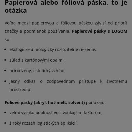
Papierová alebo fóliová páska, to je
otázka
Voľba medzi papierovou a fóliovou páskou závisí od priorít
značky a podmienok používania.
Papierové pásky s LOGOM
sú:
ekologické a biologicky rozložiteľné riešenie,
súlad s kartónovými obalmi,
prirodzený, estetický vzhľad,
jasný odkaz o zodpovednom prístupe k životnému
prostrediu.
Fóliové pásky (akryl, hot-melt, solvent)
ponúkajú:
veľmi vysokú odolnosť voči vonkajším faktorom,
široký rozsah logistických aplikácií,