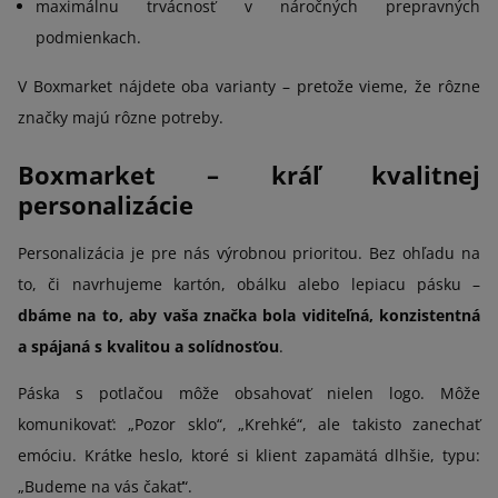
maximálnu trvácnosť v náročných prepravných
podmienkach.
V Boxmarket nájdete oba varianty – pretože vieme, že rôzne
značky majú rôzne potreby.
Boxmarket – kráľ kvalitnej
personalizácie
Personalizácia je pre nás výrobnou prioritou. Bez ohľadu na
to, či navrhujeme kartón, obálku alebo lepiacu pásku –
dbáme na to, aby vaša značka bola viditeľná, konzistentná
a spájaná s kvalitou a solídnosťou
.
Páska s potlačou môže obsahovať nielen logo. Môže
komunikovať: „Pozor sklo“, „Krehké“, ale takisto zanechať
emóciu. Krátke heslo, ktoré si klient zapamätá dlhšie, typu:
„Budeme na vás čakať“.