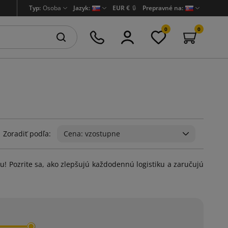
Typ:
Osoba
Jazyk:
EUR €
🔒
Prepravné na:
0
0
Zoradiť podľa:
Cena: vzostupne
ou! Pozrite sa, ako zlepšujú každodennú logistiku a zaručujú