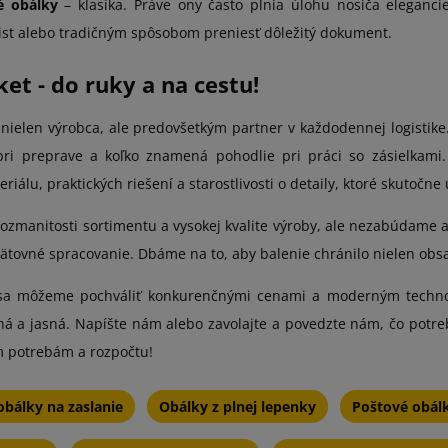
é obálky
– klasika. Práve ony často plnia úlohu nosiča eleganci
ist alebo tradičným spôsobom preniesť dôležitý dokument.
t - do ruky a na cestu!
 nielen výrobca, ale predovšetkým partner v každodennej logisti
 pri preprave a koľko znamená pohodlie pri práci so zásielkami
eriálu, praktických riešení a starostlivosti o detaily, ktoré skutoč
ozmanitosti sortimentu a vysokej kvalite výroby, ale nezabúdame an
tovné spracovanie. Dbáme na to, aby balenie chránilo nielen obsah 
a môžeme pochváliť konkurenčnými cenami a moderným technol
eľná a jasná. Napíšte nám alebo zavolajte a povedzte nám, čo po
m potrebám a rozpočtu!
bálky na zaslanie
Obálky z plnej lepenky
Poštové obálk