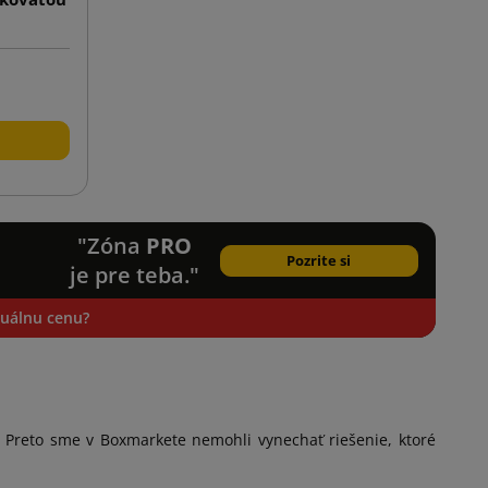
"Zóna
PRO
Pozrite si
je pre teba."
iduálnu cenu?
ok. Preto sme v Boxmarkete nemohli vynechať riešenie, ktoré