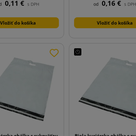
0,11 €
0,16 €
d
s DPH
od
s DPH
Vložiť do košíka
Vložiť do košíka
iérska obálka s rukoväťou
Biela kuriérska obálka s r