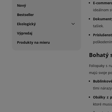
E-commer
Nový
ideálnom s
Bestseller
Dokumenty
Ekologický
tašiek.
Výpredaj
Príslušens
poškodením
Produkty na mieru
Bohatý 
Foliopaky s r
majú svoje po
Bublinkov
tlmi nárazy
Obálky z 
ktoré musi