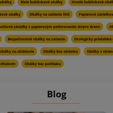
obálky
Biele bublinkové obálky
Hnedé bublinkové obál
štové obálky
Obálky na zaslanie fólií
Papierové zásielko
poštové zásielky s papierovým polstrovaním Airpro Green
Ob
Bezpečnostné obálky na zaslanie
Ekologicky priateľské 
obálky na skládanie
Obálky bez okienka
Obálky s okie
odtlakom
Obálky bez podtlaku
Blog