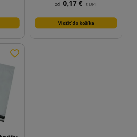
0,17 €
od
s DPH
Vložiť do košíka
ukoväťou