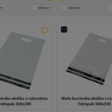
m
mm
mm
iérska obálka s rukoväťou
Biela kuriérska obálka s r
Foliopak 250x280
Foliopak 300x330