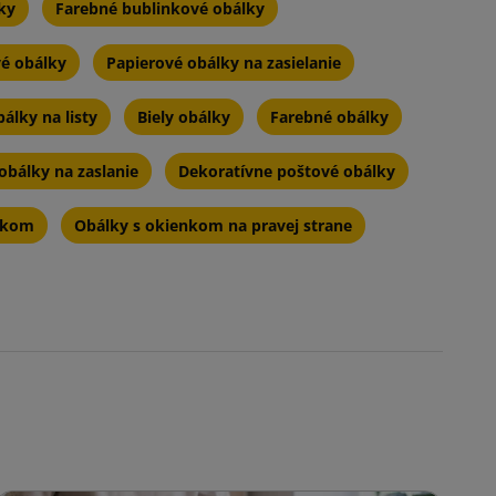
ky
Farebné bublinkové obálky
vé obálky
Papierové obálky na zasielanie
álky na listy
Biely obálky
Farebné obálky
obálky na zaslanie
Dekoratívne poštové obálky
nkom
Obálky s okienkom na pravej strane