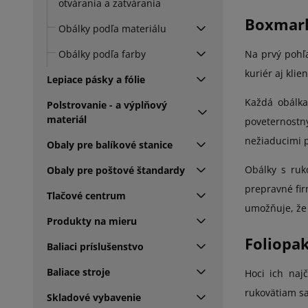
otvárania a zatvárania
Boxmark
Obálky podľa materiálu
Obálky podľa farby
Na prvý pohľa
kuriér aj klie
Lepiace pásky a fólie
Každá obálka
Polstrovanie - a výplňový
materiál
poveternostn
nežiaducimi 
Obaly pre balíkové stanice
Obálky s ruk
Obaly pre poštové štandardy
prepravné fir
Tlačové centrum
umožňuje, že 
Produkty na mieru
Foliopa
Baliaci príslušenstvo
Baliace stroje
Hoci ich naj
rukovätiam sa
Skladové vybavenie