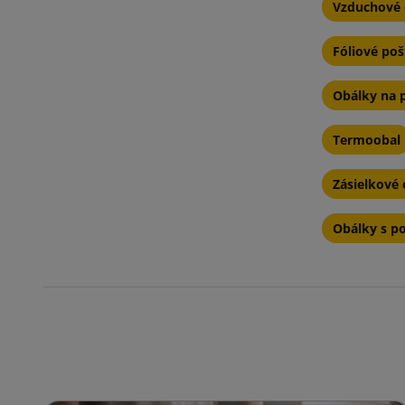
Vzduchové 
Fóliové po
Obálky na 
Termoobal
Zásielkové 
Obálky s p