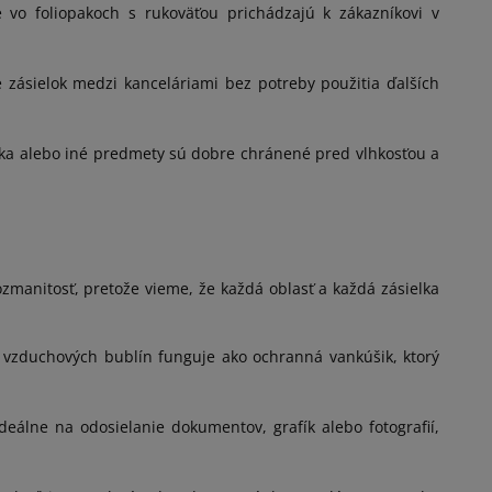
 vo foliopakoch s rukoväťou prichádzajú k zákazníkovi v
 zásielok medzi kanceláriami bez potreby použitia ďalších
ika alebo iné predmety sú dobre chránené pred vlhkosťou a
zmanitosť, pretože vieme, že každá oblasť a každá zásielka
a vzduchových bublín funguje ako ochranná vankúšik, ktorý
eálne na odosielanie dokumentov, grafík alebo fotografií,