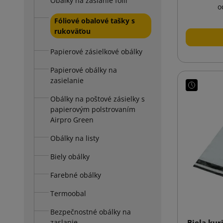
Obálky na zaslanie fólií
o
Fóliové obalové tašky s
rukoväťou
Papierové zásielkové obálky
Papierové obálky na
zasielanie
Obálky na poštové zásielky s
papierovým polstrovaním
Airpro Green
Obálky na listy
Biely obálky
Farebné obálky
Termoobal
Bezpečnostné obálky na
zaslanie
Biela kur