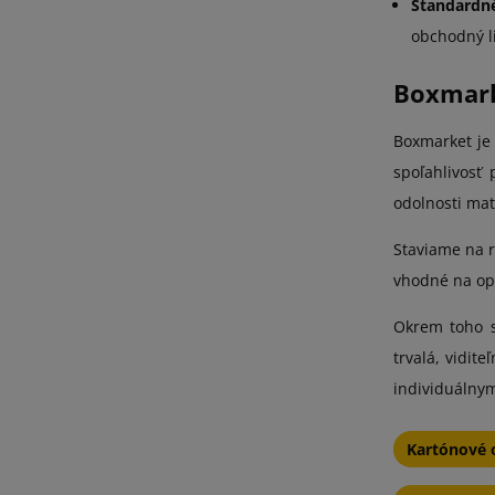
Štandardn
obchodný l
Boxmarke
Boxmarket je
spoľahlivosť
odolnosti mat
Staviame na r
vhodné na opä
Okrem toho s
trvalá, vidit
individuálny
Kartónové o