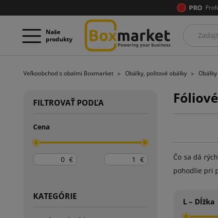
Prof
Naše
produkty
Veľkoobchod s obalmi Boxmarket
Obálky, poštové obálky
Obálky
Fóliov
FILTROVAŤ PODĽA
Cena
Čo sa dá rých
€
€
pohodlie pri 
KATEGÓRIE
L – Dĺžka