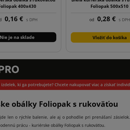
Foliopak 400x430
Foliopak 500x510
0,16 €
0,28 €
d
s DPH
od
s DPH
Nie je na sklade
Vložiť do košíka
 izdelek, ki ga potrebujete? Chcete nakupovať viac a získať indiv
ske obálky Foliopak s rukoväťou
ejde len o rýchle balenie, ale aj o pohodlie pri prenášaní zásiel
odennú prácu - kuriérske obálky Foliopak s rukoväťou.