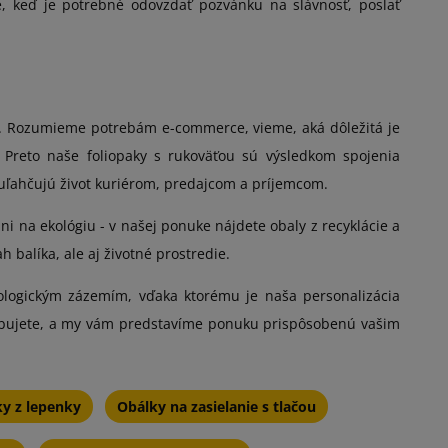
e, keď je potrebné odovzdať pozvánku na slávnosť, poslať
ke. Rozumieme potrebám e-commerce, vieme, aká dôležitá je
. Preto naše foliopaky s rukoväťou sú výsledkom spojenia
ne uľahčujú život kuriérom, predajcom a príjemcom.
i na ekológiu - v našej ponuke nájdete obaly z recyklácie a
balíka, ale aj životné prostredie.
ogickým zázemím, vďaka ktorému je naša personalizácia
trebujete, a my vám predstavíme ponuku prispôsobenú vašim
y z lepenky
Obálky na zasielanie s tlačou