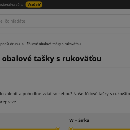
esionálna zóna
Vstúpiť
 podľa druhu
Fóliové obalové tašky s rukoväťou
é obalové tašky s rukoväťou
lo zalepiť a pohodlne vziať so sebou? Naše fóliové tašky s rukoväť
preprave.
W – Šírka