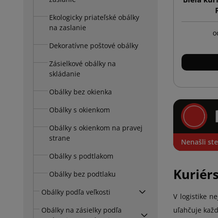
Ekologicky priateľské obálky
na zaslanie
o
Dekoratívne poštové obálky
Zásielkové obálky na
skládanie
Obálky bez okienka
Obálky s okienkom
Obálky s okienkom na pravej
strane
Nenašli ste
Obálky s podtlakom
Kuriér
Obálky bez podtlaku
Obálky podľa veľkosti
V logistike n
Obálky na zásielky podľa
uľahčuje každ