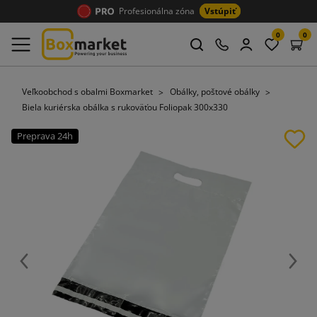
Profesionálna zóna
Vstúpiť
0
0
Veľkoobchod s obalmi Boxmarket
Obálky, poštové obálky
Biela kuriérska obálka s rukoväťou Foliopak 300x330
Preprava 24h
Späť
Ďalej