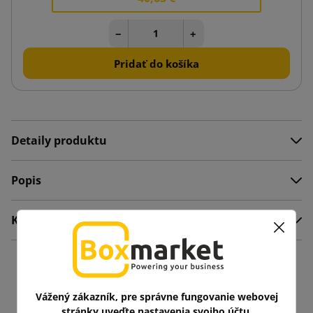
−
+
Pridať do košíka
Detaily produktu
Popis
Komentáre
Mohlo by vás zaujať aj
Vážený zákazník, pre správne fungovanie webovej
stránky uveďte nastavenia svojho účtu.