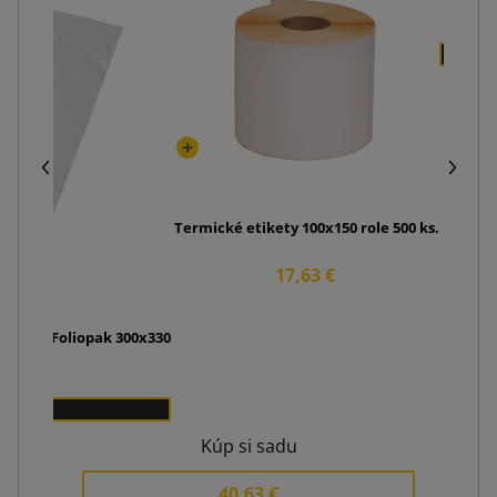
Termické etikety 100x150 role 500 ks.
17,63 €
koväťou Foliopak 300x330
 €
Kúp si sadu
40,63 €