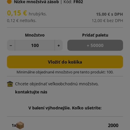
Nízke množstvá zásob
|
Kód:
FR02
0,15 €
hrubý/ks.
15,00 €
s DPH
0,12 €
netto/ks.
12,00 €
bez DPH
Množstvo
Pridať paletu
−
+
+ 50000
Vložiť do košíka
Minimálne objednané množstvo pre tento produkt: 100.
Chcete objednať veľkoobchodnú množstvo,
kontaktujte nás
V balení výhodnejšie. Koľko ušetríte:
2000
1x