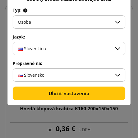
Typ:
Osoba
Jazyk:
Slovenčina
Prepravné na:
Slovensko
Uložiť nastavenia
Hnedá klopová krabica K160 200x150x150
0,36 €
od
s DPH