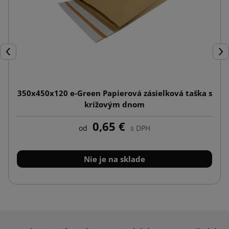
Späť
Ďal
350x450x120 e-Green Papierová zásielková taška s
krížovým dnom
0,65 €
od
s DPH
Nie je na sklade