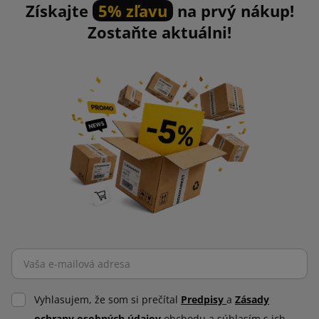
Získajte
5% zľavu
na prvý nákup!
Zostaňte aktuálni!
Vyhlasujem, že som si prečítal
Predpisy
a
Zásady