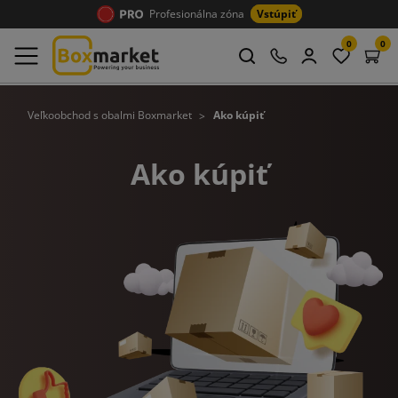
Profesionálna zóna
Vstúpiť
0
0
Veľkoobchod s obalmi Boxmarket
Ako kúpiť
Ako kúpiť