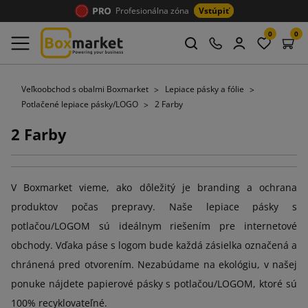
Profesionálna zóna
Vstúpiť
0
0
Veľkoobchod s obalmi Boxmarket
Lepiace pásky a fólie
Potlačené lepiace pásky/LOGO
2 Farby
2 Farby
V Boxmarket vieme, ako dôležitý je branding a ochrana
produktov počas prepravy. Naše lepiace pásky s
potlačou/LOGOM sú ideálnym riešením pre internetové
obchody. Vďaka páse s logom bude každá zásielka označená a
chránená pred otvorením. Nezabúdame na ekológiu, v našej
ponuke nájdete papierové pásky s potlačou/LOGOM, ktoré sú
100% recyklovateľné.