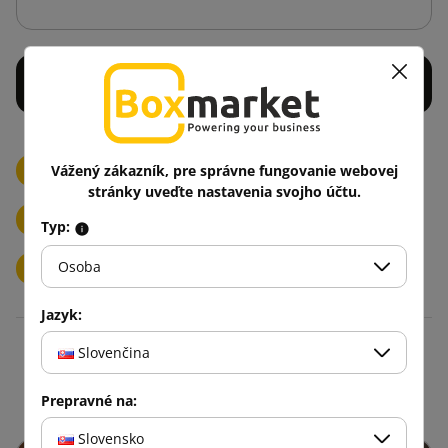
Potlačené papierové lepiace pásky/LOGO
Vážený zákazník, pre správne fungovanie webovej
stránky uveďte nastavenia svojho účtu.
Potlačené fóliové lepiace pásky/LOGO
1 Farba
Typ:
Osoba
3 Farby
Jazyk:
Slovenčina
Blog
Prepravné na:
Slovensko