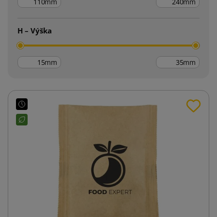
mm
mm
H – Výška
mm
mm