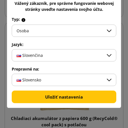
Vložiť do košíka
Vážený zákazník, pre správne fungovanie webovej
stránky uveďte nastavenia svojho účtu.
Typ:
Osoba
Jazyk:
Slovenčina
Prepravné na:
Slovensko
Uložiť nastavenia
Chladiaci akumulátor z papiera 600 g (RecyCold®
cool pack) s potlačou