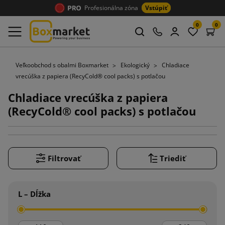
Profesionálna zóna
Vstúpiť
0
0
Veľkoobchod s obalmi Boxmarket
Ekologický
Chladiace
vrecúška z papiera (RecyCold® cool packs) s potlačou
Chladiace vrecúška z papiera
(RecyCold® cool packs) s potlačou
Filtrovať
Triediť
L – Dĺžka