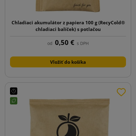
Chladiaci akumulátor z papiera 100 g (RecyCold®
chladiaci balíček) s potlačou
0,50 €
od
s DPH
Vložiť do košíka