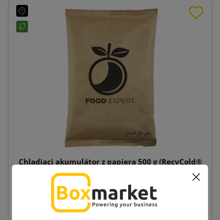
Chladiaci akumulátor z papiera 500 g (RecyCold®
cool pack) s potlačou
1,07 €
od
s DPH