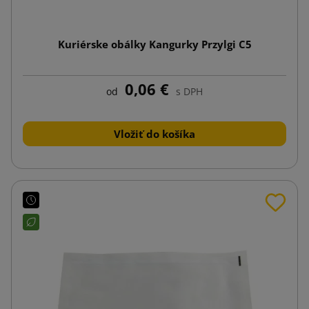
Kuriérske obálky Kangurky Przylgi C5
0,06 €
od
s DPH
Vložiť do košíka