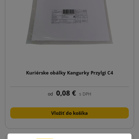
Kuriérske obálky Kangurky Przylgi C4
0,08 €
od
s DPH
Vložiť do košíka