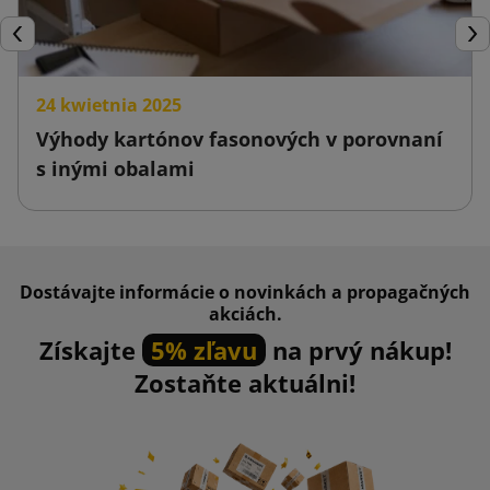
Späť
Ďal
24 kwietnia 2025
Výhody kartónov fasonových v porovnaní
s inými obalami
Dostávajte informácie o novinkách a propagačných
akciách.
Získajte
5% zľavu
na prvý nákup!
Zostaňte aktuálni!