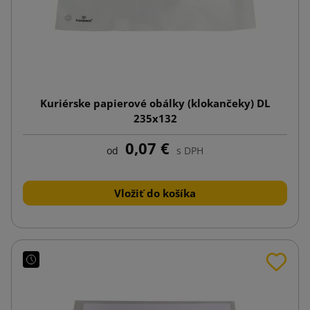
Kuriérske papierové obálky (klokančeky) DL
235x132
0,07 €
od
s DPH
Vložiť do košíka