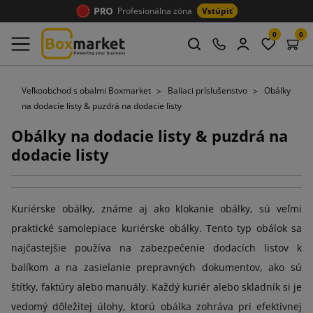
Profesionálna zóna
Vstúpiť
0
0
Veľkoobchod s obalmi Boxmarket
Baliaci príslušenstvo
Obálky
na dodacie listy & puzdrá na dodacie listy
Obálky na dodacie listy & puzdrá na
dodacie listy
Kuriérske obálky, známe aj ako klokanie obálky, sú veľmi
praktické samolepiace kuriérske obálky. Tento typ obálok sa
najčastejšie používa na zabezpečenie dodacích listov k
balíkom a na zasielanie prepravných dokumentov, ako sú
štítky, faktúry alebo manuály. Každý kuriér alebo skladník si je
vedomý dôležitej úlohy, ktorú obálka zohráva pri efektívnej