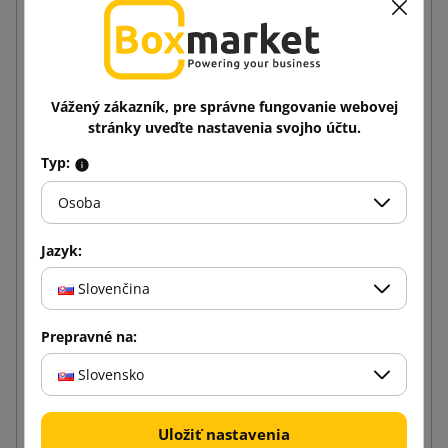
Vážený zákazník, pre správne fungovanie webovej
stránky uveďte nastavenia svojho účtu.
Typ:
Osoba
Jazyk:
Slovenčina
Kuriérske papierové obálky (klokaníky) C-5
Prepravné na:
225x165
Slovensko
0,11 €
od
s DPH
Uložiť nastavenia