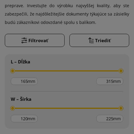
preprave. Investujte do výrobku najvyššej kvality, aby ste
zabezpečili, že najdôležitejšie dokumenty týkajúce sa zásielky
budú zákazníkovi odovzdané spolu s balíkom.
Filtrovať
Triediť
L – Dĺžka
mm
mm
W – Šírka
mm
mm