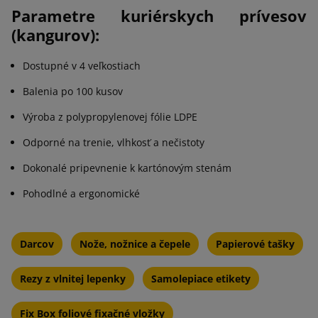
Parametre kuriérskych prívesov
(kangurov):
Dostupné v 4 veľkostiach
Balenia po 100 kusov
Výroba z polypropylenovej fólie LDPE
Odporné na trenie, vlhkosť a nečistoty
Dokonalé pripevnenie k kartónovým stenám
Pohodlné a ergonomické
Darcov
Nože, nožnice a čepele
Papierové tašky
Rezy z vlnitej lepenky
Samolepiace etikety
Fix Box foliové fixačné vložky