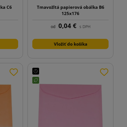
lka C6
Tmavožltá papierová obálka B6
125x176
0,04 €
od
s DPH
Vložiť do košíka