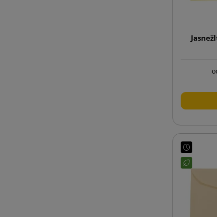
Jasnež
o