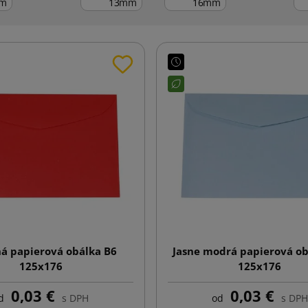
m
mm
mm
á papierová obálka B6
Jasne modrá papierová ob
125x176
125x176
0,03 €
0,03 €
d
s DPH
od
s DPH