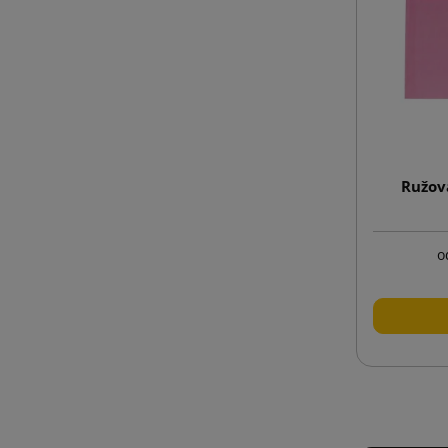
Ružov
o