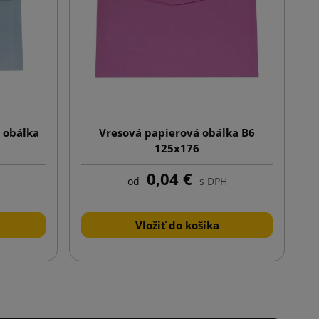
 obálka
Vresová papierová obálka B6
125x176
0,04 €
od
s DPH
Vložiť do košíka
lej