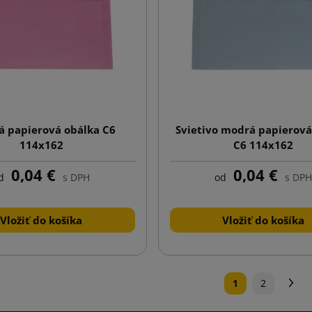
á papierová obálka C6
Svietivo modrá papierová
114x162
C6 114x162
0,04 €
0,04 €
d
s DPH
od
s DPH
Vložiť do košíka
Vložiť do košíka
Ďa
1
2