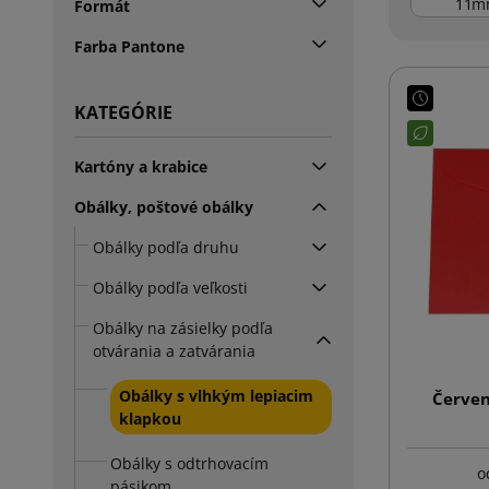
m
Formát
Farba Pantone
KATEGÓRIE
Kartóny a krabice
Obálky, poštové obálky
Obálky podľa druhu
Obálky podľa veľkosti
Obálky na zásielky podľa
otvárania a zatvárania
Obálky s vlhkým lepiacim
Červen
klapkou
Obálky s odtrhovacím
o
pásikom