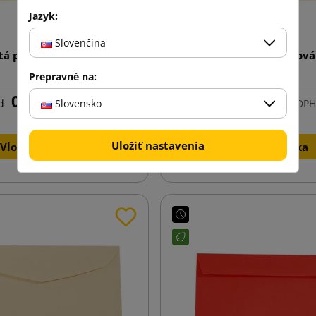
Jazyk:
Slovenčina
ltá papierová obálka B6
Jasne oranžová papierová
125x176
B6 125x176
Prepravné na:
0,04 €
0,04 €
Slovensko
d
s DPH
od
s DPH
Uložiť nastavenia
Vložiť do košíka
Vložiť do košíka