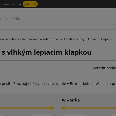
esionálna zóna
Vstúpiť
na zásielky podľa otvárania a zatvárania
Obálky s vlhkým lepiacim klapkou
 s vlhkým lepiacim klapkou
Zoradiť podľa
 a pošli - Spoznaj obálky na zvlhčovanie v Boxmarkete a teš sa ich p
W – Šírka