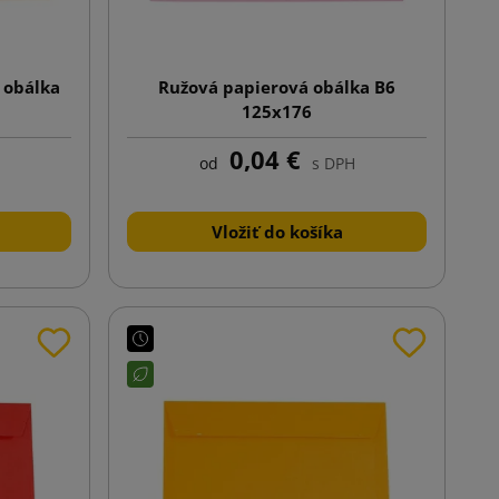
 obálka
Ružová papierová obálka B6
125x176
0,04 €
od
s DPH
Vložiť do košíka