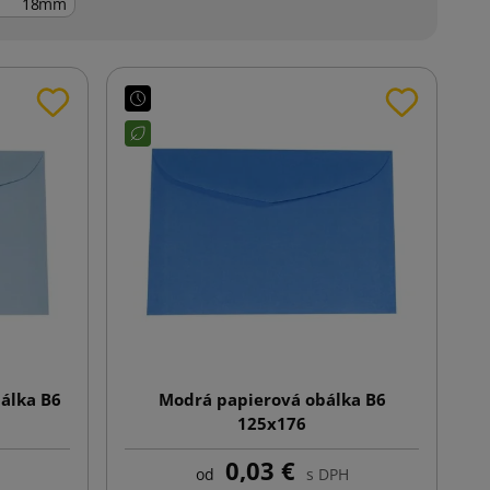
mm
álka B6
Modrá papierová obálka B6
125x176
0,03 €
od
s DPH