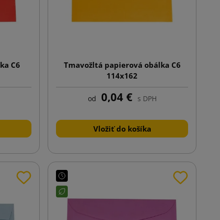
ka C6
Tmavožltá papierová obálka C6
114x162
0,04 €
od
s DPH
Vložiť do košíka