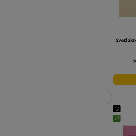
Svetlok
o