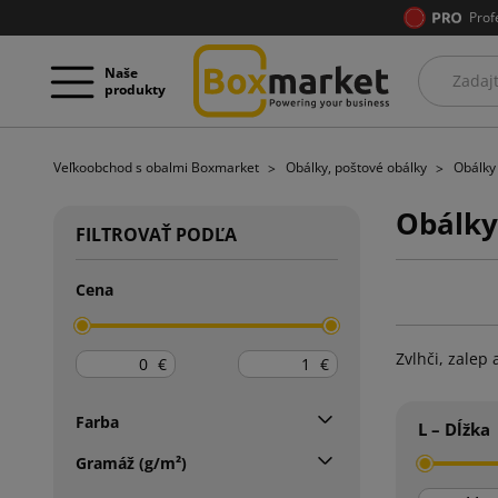
Prof
Naše
produkty
Veľkoobchod s obalmi Boxmarket
Obálky, poštové obálky
Obálky 
Obálky
FILTROVAŤ PODĽA
Cena
Zvlhči, zalep
€
€
Farba
L – Dĺžka
Gramáž (g/m²)