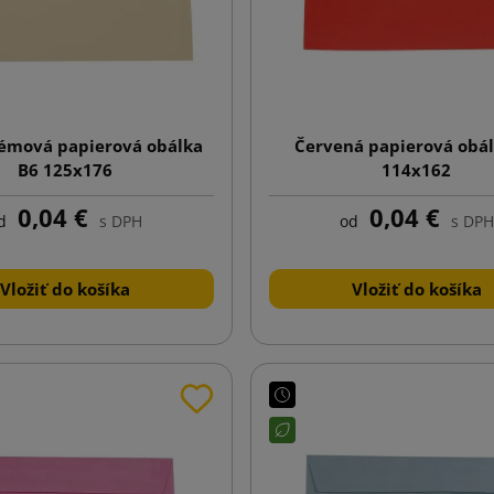
rémová papierová obálka
Červená papierová obál
B6 125x176
114x162
0,04 €
0,04 €
d
s DPH
od
s DPH
Vložiť do košíka
Vložiť do košíka