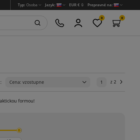
Typ:
Osoba
Jazyk:
EUR €
🔒
Prepravné na:
0
0
z 2
Ďalej
:
Cena: vzostupne
1
raktickou formou!