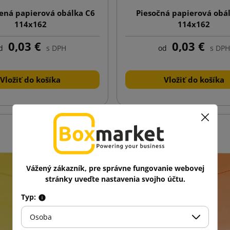
lená papierová obálka C6
Piesočná papierová obá
114x162
114x162
0,03 €
0,03 €
d
s DPH
od
s DPH
Vložiť do košíka
Vložiť do košíka
Vážený zákazník, pre správne fungovanie webovej
stránky uveďte nastavenia svojho účtu.
Typ:
Osoba