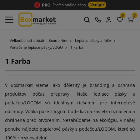
Profesionálna zóna
Vstúpiť
0
0
Veľkoobchod s obalmi Boxmarket
Lepiace pásky a fólie
Potlačené lepiace pásky/LOGO
1 Farba
1 Farba
V Boxmarket vieme, ako dôležitý je branding a ochrana
produktov počas prepravy. Naše lepiace pásky s
potlačou/LOGOM sú ideálnym riešením pre internetové
obchody. Vďaka páse s logom bude každá zásielka označená a
chránená pred otvorením. Nezabúdame na ekológiu, v našej
ponuke nájdete papierové pásky s potlačou/LOGOM, ktoré sú
100% recyklovateľné.