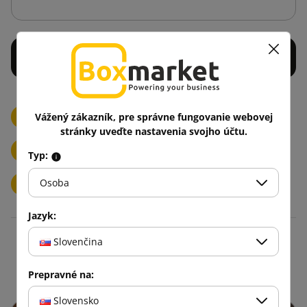
Potlačené papierové lepiace pásky/LOGO
Vážený zákazník, pre správne fungovanie webovej
stránky uveďte nastavenia svojho účtu.
Potlačené fóliové lepiace pásky/LOGO
2 Farby
Typ:
Osoba
3 Farby
Jazyk:
Slovenčina
Blog
Prepravné na:
Slovensko