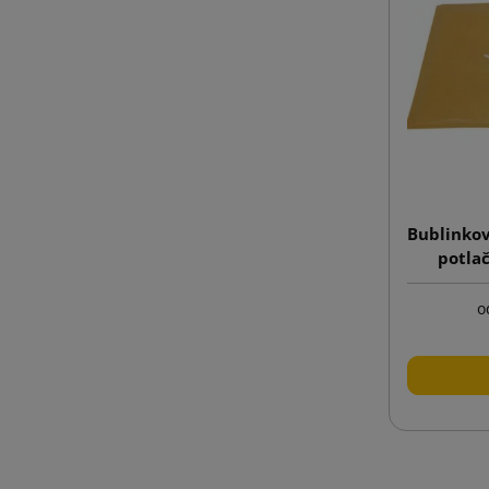
Bublinkov
potla
o