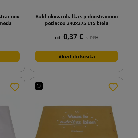
strannou
Bublinková obálka s jednostrannou
hnedá
potlačou 240x275 E15 biela
0,37 €
od
s DPH
Vložiť do košíka