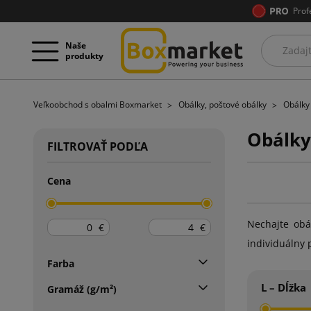
Prof
Naše
produkty
Veľkoobchod s obalmi Boxmarket
Obálky, poštové obálky
Obálky
Obálky 
FILTROVAŤ PODĽA
Cena
Nechajte obá
€
€
individuálny 
Farba
L – Dĺžka
Gramáž (g/m²)