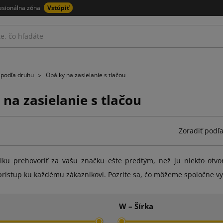
esionálna zóna
Vstúpiť
 podľa druhu
Obálky na zasielanie s tlačou
na zasielanie s tlačou
Zoradiť podľa
lku prehovoriť za vašu značku ešte predtým, než ju niekto otvor
prístup ku každému zákazníkovi. Pozrite sa, čo môžeme spoločne vy
W – Šírka