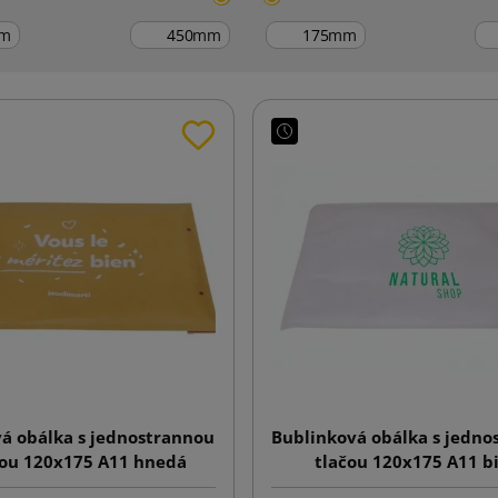
m
mm
mm
á obálka s jednostrannou
Bublinková obálka s jedno
čou 120x175 A11 hnedá
tlačou 120x175 A11 b