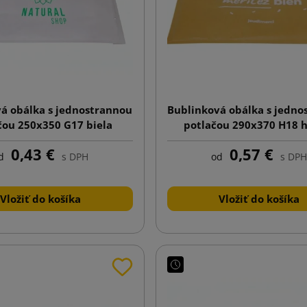
á obálka s jednostrannou
Bublinková obálka s jedno
čou 250x350 G17 biela
potlačou 290x370 H18 
0,43 €
0,57 €
d
s DPH
od
s DPH
Vložiť do košíka
Vložiť do košíka