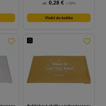
0,28 €
od
s DPH
Vložiť do košíka
strannou
Bublinková obálka s jednostrannou