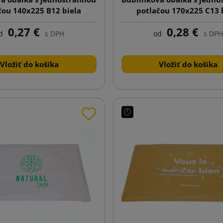
čou 140x225 B12 biela
potlačou 170x225 C13 
0,27 €
0,28 €
d
s DPH
od
s DPH
Vložiť do košíka
Vložiť do košíka