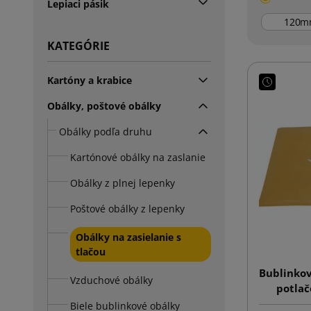
Lepiaci pásik
m
KATEGÓRIE
Kartóny a krabice
Obálky, poštové obálky
Obálky podľa druhu
Kartónové obálky na zaslanie
Obálky z plnej lepenky
Poštové obálky z lepenky
Obálky na zasielanie s
tlačou
Bublinkov
Vzduchové obálky
potla
Biele bublinkové obálky