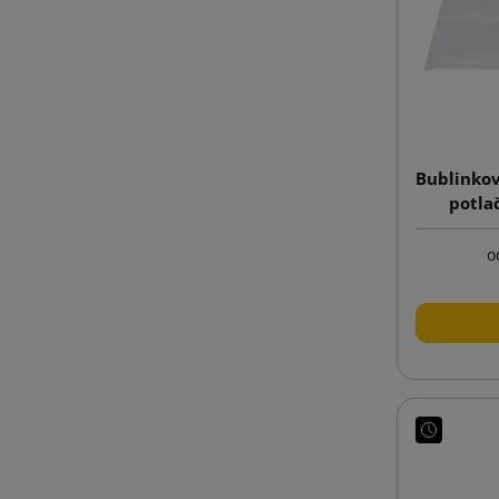
Bublinkov
potla
o