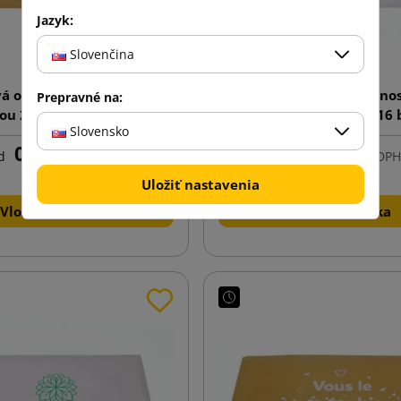
Jazyk:
Slovenčina
á obálka s jednostrannou
Bublinková obálka s jedno
Prepravné na:
čou 240x350 F16 hnedá
potlačou 240x350 F16 
Slovensko
0,44 €
0,43 €
d
s DPH
od
s DPH
Uložiť nastavenia
Vložiť do košíka
Vložiť do košíka