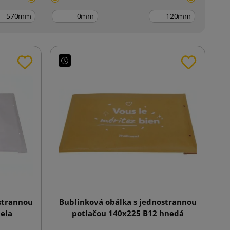
mm
mm
mm
strannou
Bublinková obálka s jednostrannou
iela
potlačou 140x225 B12 hnedá