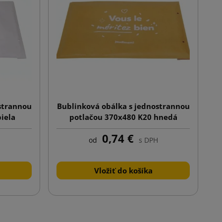
strannou
Bublinková obálka s jednostrannou
biela
potlačou 370x480 K20 hnedá
0,74 €
od
s DPH
Vložiť do košíka
lej