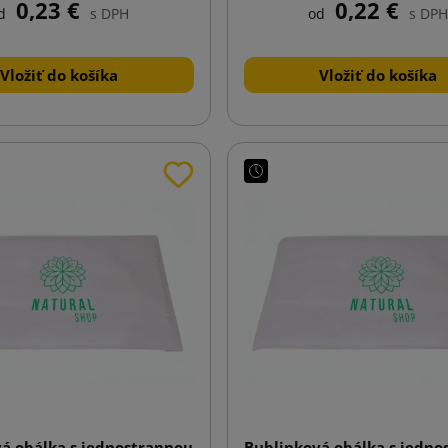
0,23 €
0,22 €
d
s DPH
od
s DPH
Vložiť do košíka
Vložiť do košíka
á obálka s jednostrannou
Bublinková obálka s jedno