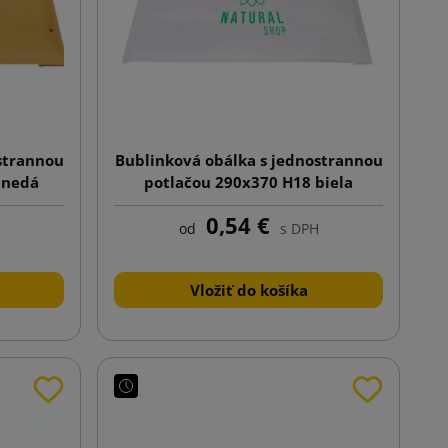
strannou
Bublinková obálka s jednostrannou
hnedá
potlačou 290x370 H18 biela
0,54 €
od
s DPH
Vložiť do košíka