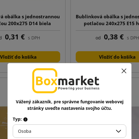
á obálka s jednostrannou
Bublinková obálka s jedno
čou 200x275 D14 biela
potlačou 240x275 E15 
0,31 €
0,38 €
d
s DPH
od
s DPH
Vložiť do košíka
Vložiť do košíka
Vážený zákazník, pre správne fungovanie webovej
stránky uveďte nastavenia svojho účtu.
Typ:
Osoba