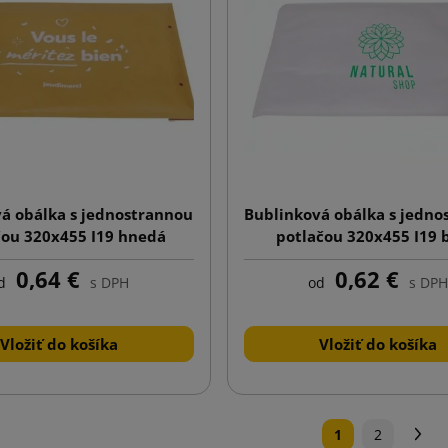
á obálka s jednostrannou
Bublinková obálka s jedno
čou 320x455 I19 hnedá
potlačou 320x455 I19 
0,64 €
0,62 €
d
s DPH
od
s DPH
Vložiť do košíka
Vložiť do košíka
Ďa
1
2