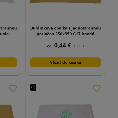
strannou
Bublinková obálka s jednostrannou
biela
potlačou 250x350 G17 hnedá
0,44 €
od
s DPH
Vložiť do košíka