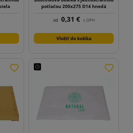
biela
potlačou 200x275 D14 hnedá
0,31 €
od
s DPH
Vložiť do košíka