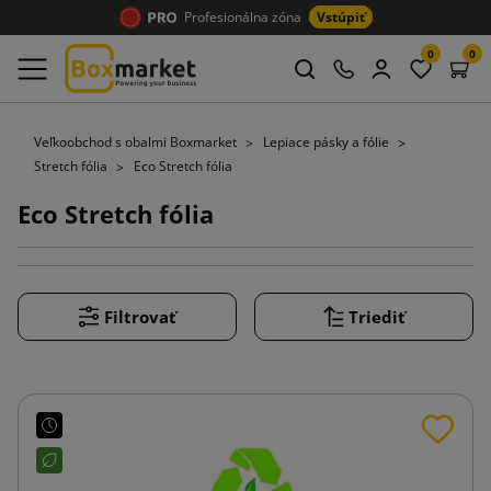
Profesionálna zóna
Vstúpiť
0
0
Veľkoobchod s obalmi Boxmarket
Lepiace pásky a fólie
Stretch fólia
Eco Stretch fólia
Eco Stretch fólia
Filtrovať
Triediť