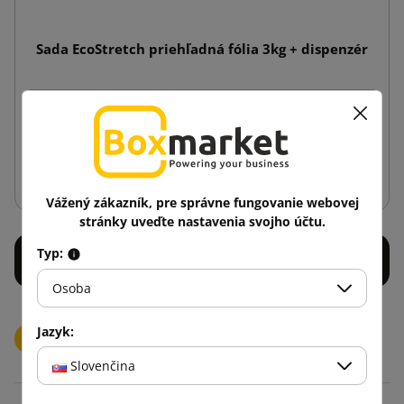
Sada EcoStretch priehľadná fólia 3kg + dispenzér
41,26 €
od
s DPH
Vložiť do košíka
Vážený zákazník, pre správne fungovanie webovej
stránky uveďte nastavenia svojho účtu.
Typ:
Osoba
Jazyk:
Mini-Rap-Stretchfólia
Ručná strečovacia fólia
Slovenčina