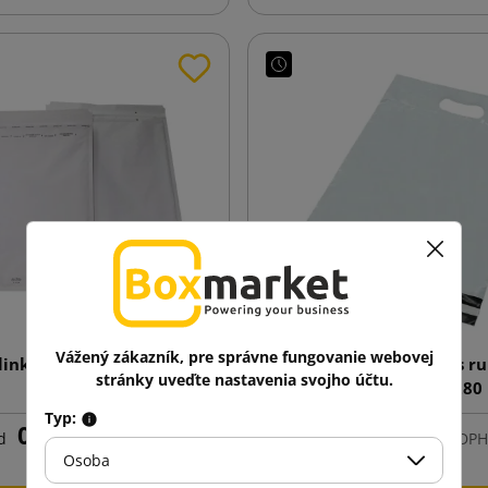
Vážený zákazník, pre správne fungovanie webovej
linková obálka AirPro C13
Biela kuriérska obálka s r
stránky uveďte nastavenia svojho účtu.
170X225
Foliopak 250x280
Typ:
0,14 €
0,11 €
d
s DPH
od
s DPH
Osoba