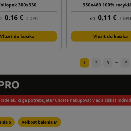
Foliopak 300x330
350x460 100% recykl
0,16 €
0,11 €
d
s DPH
od
s DPH
Vložiť do košíka
Vložiť do košíka
…
1
2
3
15
 izdelek, ki ga potrebujete? Chcete nakupovať viac a získať indiv
enia S
Veľkosť balenia M