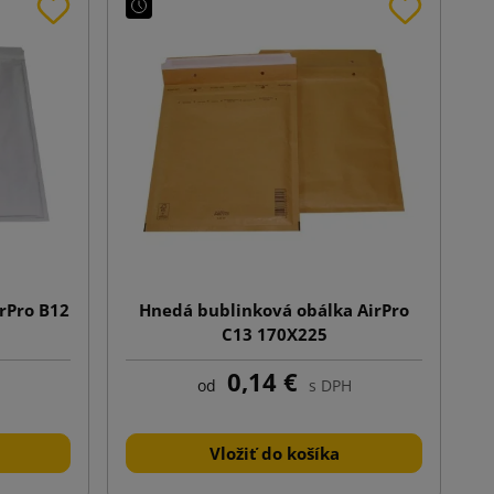
irPro B12
Hnedá bublinková obálka AirPro
C13 170X225
0,14 €
od
s DPH
Vložiť do košíka