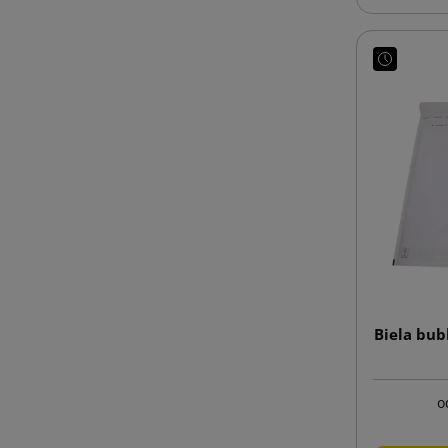
Biela bub
o