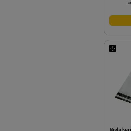
o
Biela kur