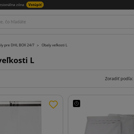
esionálna zóna
Vstúpiť
ly pre DHL BOX 24/7
Obaly veľkosti L
eľkosti L
Zoradiť podľa: