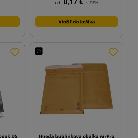
0,17 €
od
s DPH
Vložiť do košíka
iopak D5
Hnedá bublinková obálka AirPro