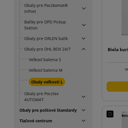
Obaly pre Paczkomat®
InPost
Balíky pre DPD Pickup
Station
Obaly pre ORLEN balík
Obaly pre DHL BOX 24/7
Biela kur
Veľkosť balenia S
o
Veľkosť balenia M
Obaly veľkosti L
Obaly pre Pocztex
AUTOMAT
Obaly pre poštové štandardy
Tlačové centrum