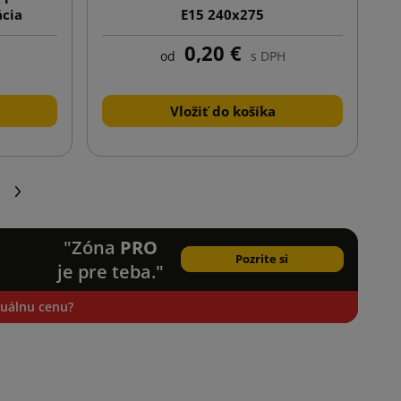
ácia
E15 240x275
0,20 €
od
s DPH
Vložiť do košíka
Ďalej
"Zóna
PRO
Pozrite si
je pre teba."
iduálnu cenu?