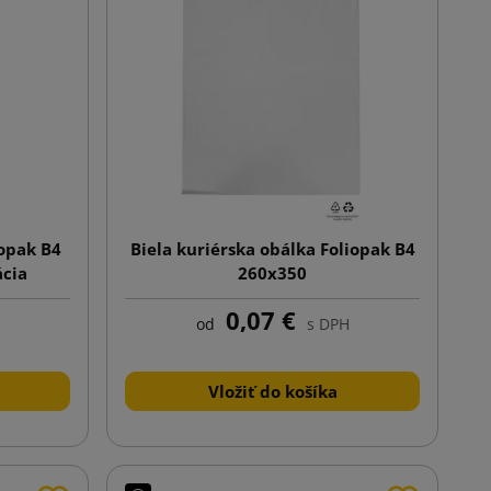
iopak B4
Biela kuriérska obálka Foliopak B4
ácia
260x350
0,07 €
od
s DPH
Vložiť do košíka