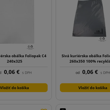
iérska obálka Foliopak C4
Sivá kuriérska obálka Fol
240x325
260x350 100% recykl
0,06 €
0,06 €
d
s DPH
od
s DPH
Vložiť do košíka
Vložiť do košíka