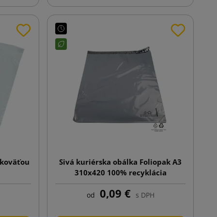
ukoväťou
Sivá kuriérska obálka Foliopak A3
310x420 100% recyklácia
0,09 €
od
s DPH