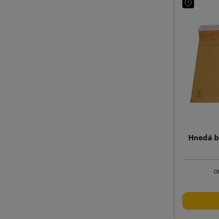
Hnedá b
o