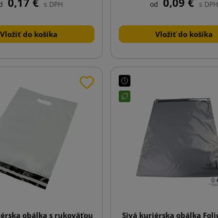
0,17 €
0,09 €
d
s DPH
od
s DPH
Vložiť do košíka
Vložiť do košíka
iérska obálka s rukoväťou
Sivá kuriérska obálka Fol