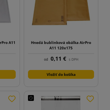
irPro A11
Hnedá bublinková obálka AirPro
A11 120x175
0,11 €
od
s DPH
Vložiť do košíka