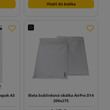
Vložiť do košíka
iopak A3
Biela bublinková obálka AirPro D14
200x275