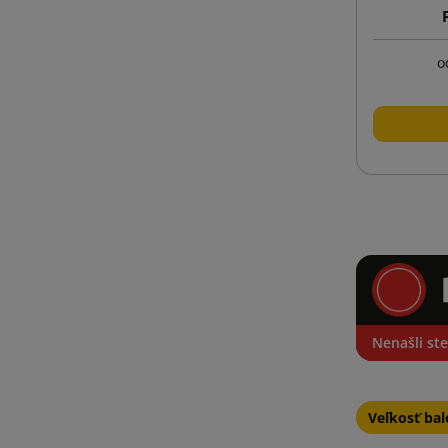
o
Nenašli ste
Veľkosť bal