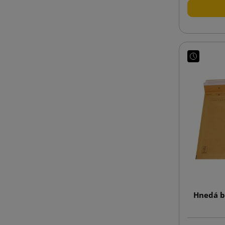
Hnedá b