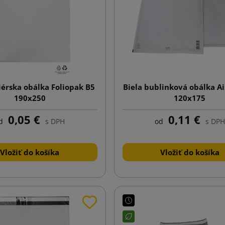
iérska obálka Foliopak B5
Biela bublinková obálka A
190x250
120x175
0,05 €
0,11 €
d
s DPH
od
s DPH
Vložiť do košíka
Vložiť do košíka