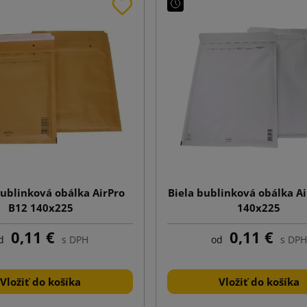
ublinková obálka AirPro
Biela bublinková obálka A
B12 140x225
140x225
0,11 €
0,11 €
d
s DPH
od
s DPH
Vložiť do košíka
Vložiť do košíka