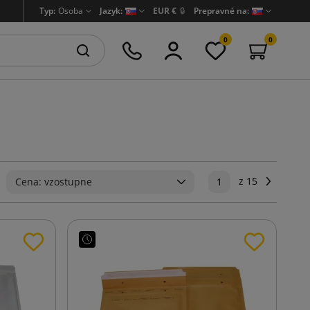
Typ:
Osoba
Jazyk:
EUR €
🔒
Prepravné na:
0
0
z 15
Ďalej
Cena: vzostupne
1